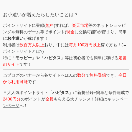
リ
ー
お小遣いが増えたらしたいことは？
ポイントサイトに登録(
無料
)すれば、
楽天市場
等のネットショッピ
ングや無料のゲーム等でポイント(
現金
に交換可能!)が貯まり、簡単
に
お小遣い
が稼げます！
利用者は
数百万人以上
おり、中には
毎月100万円以上
稼ぐ方も！(→
ポイントサイトとは?
)
特に「
モッピー
」や「
ハピタス
」等は初心者でも簡単に稼げる
定番
のサイト
です！
当ブログのバナーから各サイトへほんの
数分
で
無料登録
でき、
今日
から利用可能
です！
＊大人気ポイントサイト「
ハピタス
」に新規登録+簡単な条件達成で
2400円分
のポイントが
全員
もらえる大チャンス！詳細は
キャンペー
ンページ
へ！