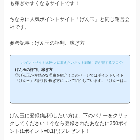
も稼ぎやすくなるサイトです！
ちなみに人気ポイントサイト「げん玉」と同じ運営会
社です。
参考記事：げん玉の評判、稼ぎ方
ポイントサイト比較-人に教えたいネット副業！皆が得するブログ-
げん玉の評判、稼ぎ方
◎げん玉がお勧めな理由を紹介！このページではポイントサイト
「げん玉」の評判や稼ぎ方について紹介しています。「げん玉は他
のポイントサイトと比較して稼ぎやすいの？」「げん玉がお勧めな
理由はどういうところ？」等と疑問のある方には非常に役立つと思
います！(*ポイントサイト初心者の方にもわかりやすい解説を目指
しており、おかげ様で当ブログからげん玉等のポイントサイトに新
規登録された方は1万人以上もおられます！)げん玉は初心者の方で
も簡単にお小遣い稼ぎができる「王道のポイントサイト」です！当
げん玉に登録(無料)したい方は、下のバナーをクリッ
ページからげん玉への...
クしてください！今なら登録されたあなたに250ポイ
ント(1ポイント=0.1円)プレゼント！