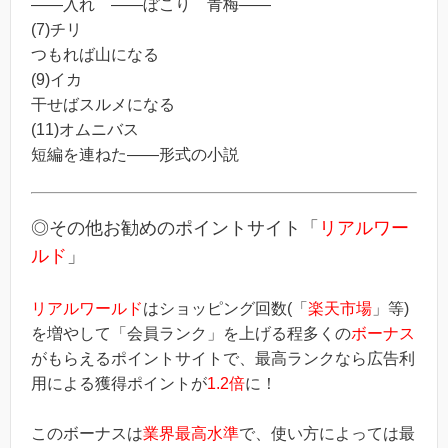
――入れ ――ぼこり 青梅――
(7)チリ
つもれば山になる
(9)イカ
干せばスルメになる
(11)オムニバス
短編を連ねた――形式の小説
◎その他お勧めのポイントサイト「
リアルワー
ルド
」
リアルワールド
はショッピング回数(「
楽天市場
」等)
を増やして「会員ランク」を上げる程多くの
ボーナス
がもらえるポイントサイトで、最高ランクなら広告利
用による獲得ポイントが
1.2倍
に！
このボーナスは
業界最高水準
で、使い方によっては最