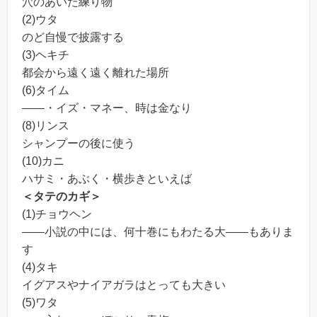
穴のあいた練り物
(2)ウタ
のど自慢で披露する
(3)ヘキチ
都会から遠く遠く離れた場所
(6)タイム
――・イズ・マネー、時は金なり
(8)リンス
シャンプーの後に使う
(10)カニ
ハサミ・あぶく・横歩きといえば
＜タテのカギ＞
(1)チョウヘン
――小説の中には、何十巻にもわたる大――もありま
す
(4)タキ
イグアスやナイアガラはとっても大きい
(5)ワタ