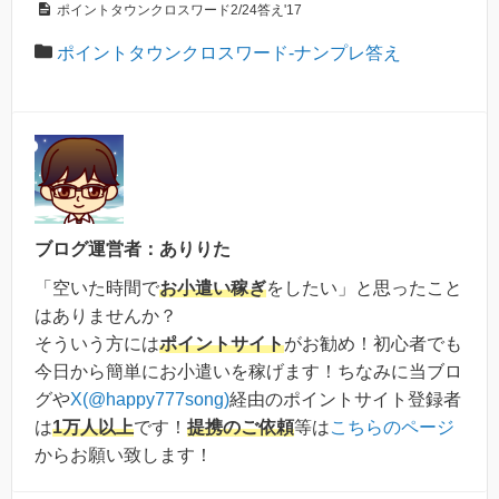
ポイントタウンクロスワード2/24答え'17
ポイントタウンクロスワード-ナンプレ答え
ブログ運営者：ありりた
「空いた時間で
お小遣い稼ぎ
をしたい」と思ったこと
はありませんか？
そういう方には
ポイントサイト
がお勧め！初心者でも
今日から簡単にお小遣いを稼げます！ちなみに当ブロ
グや
X(@happy777song)
経由のポイントサイト登録者
は
1万人以上
です！
提携のご依頼
等は
こちらのページ
からお願い致します！