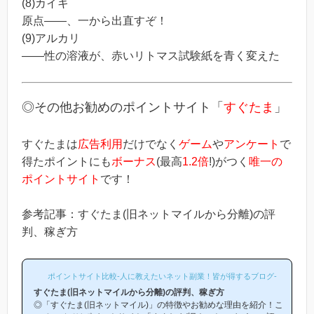
(8)カイキ
原点――、一から出直すぞ！
(9)アルカリ
――性の溶液が、赤いリトマス試験紙を青く変えた
◎その他お勧めのポイントサイト「
すぐたま
」
すぐたまは
広告利用
だけでなく
ゲーム
や
アンケート
で
得たポイントにも
ボーナス
(最高
1.2倍
!)がつく
唯一の
ポイントサイト
です！
参考記事：すぐたま(旧ネットマイルから分離)の評
判、稼ぎ方
ポイントサイト比較-人に教えたいネット副業！皆が得するブログ-
すぐたま(旧ネットマイルから分離)の評判、稼ぎ方
◎「すぐたま(旧ネットマイル)」の特徴やお勧めな理由を紹介！こ