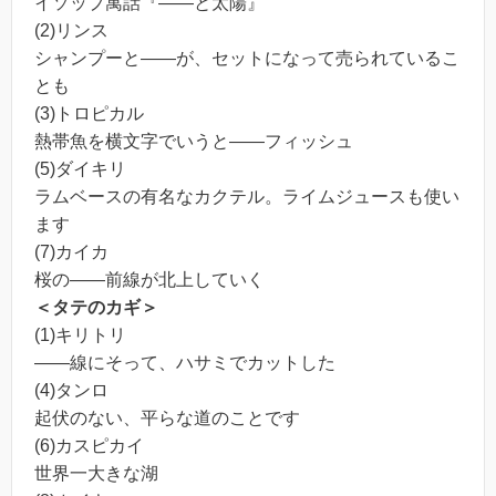
イソップ寓話『――と太陽』
(2)リンス
シャンプーと――が、セットになって売られているこ
とも
(3)トロピカル
熱帯魚を横文字でいうと――フィッシュ
(5)ダイキリ
ラムベースの有名なカクテル。ライムジュースも使い
ます
(7)カイカ
桜の――前線が北上していく
＜タテのカギ＞
(1)キリトリ
――線にそって、ハサミでカットした
(4)タンロ
起伏のない、平らな道のことです
(6)カスピカイ
世界一大きな湖