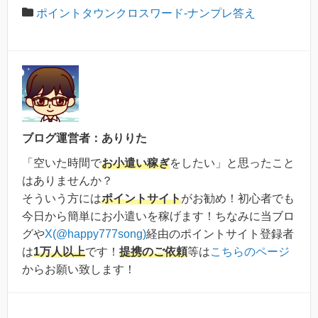
ポイントタウンクロスワード-ナンプレ答え
ブログ運営者：ありりた
「空いた時間で
お小遣い稼ぎ
をしたい」と思ったこと
はありませんか？
そういう方には
ポイントサイト
がお勧め！初心者でも
今日から簡単にお小遣いを稼げます！ちなみに当ブロ
グや
X(@happy777song)
経由のポイントサイト登録者
は
1万人以上
です！
提携のご依頼
等は
こちらのページ
からお願い致します！