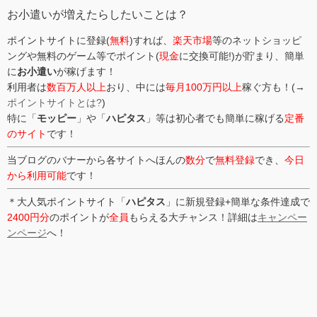
ー
お小遣いが増えたらしたいことは？
ポイントサイトに登録(
無料
)すれば、
楽天市場
等のネットショッピ
ングや無料のゲーム等でポイント(
現金
に交換可能!)が貯まり、簡単
に
お小遣い
が稼げます！
利用者は
数百万人以上
おり、中には
毎月100万円以上
稼ぐ方も！(→
ポイントサイトとは?
)
特に「
モッピー
」や「
ハピタス
」等は初心者でも簡単に稼げる
定番
のサイト
です！
当ブログのバナーから各サイトへほんの
数分
で
無料登録
でき、
今日
から利用可能
です！
＊大人気ポイントサイト「
ハピタス
」に新規登録+簡単な条件達成で
2400円分
のポイントが
全員
もらえる大チャンス！詳細は
キャンペー
ンページ
へ！