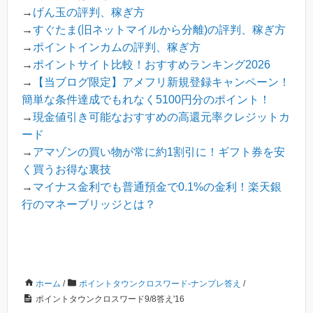
→
げん玉の評判、稼ぎ方
→
すぐたま(旧ネットマイルから分離)の評判、稼ぎ方
→
ポイントインカムの評判、稼ぎ方
→
ポイントサイト比較！おすすめランキング2026
→
【当ブログ限定】アメフリ新規登録キャンペーン！
簡単な条件達成でもれなく5100円分のポイント！
→
現金値引き可能なおすすめの高還元率クレジットカ
ード
→
アマゾンの買い物が常に約1割引に！ギフト券を安
く買うお得な裏技
→
マイナス金利でも普通預金で0.1%の金利！楽天銀
行のマネーブリッジとは？
ホーム
/
ポイントタウンクロスワード-ナンプレ答え
/
ポイントタウンクロスワード9/8答え'16