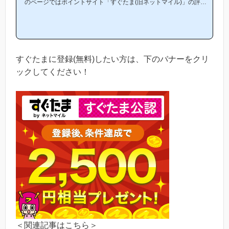
のページではポイントサイト「すぐたま(旧ネットマイル)」の評判
や特徴、稼ぎ方について紹介しています。「すぐたまは他のポイン
トサイトと比較して稼ぎやすいの？」「すぐたまがお勧めな理由は
どういうところ？」等と疑問のある方には非常に役立つと思いま
す！(*ポイントサイト初心者の方にもわかりやすい解説を目指して
おり、おかげ様で当ブログからすぐたま等のポイントサイトに新規
登録された方は1万人以上もおられます！)当ページからすぐたまへ
すぐたまに登録(無料)したい方は、下のバナーをクリ
の新規登録はほんの数...
ックしてください！
＜関連記事はこちら＞