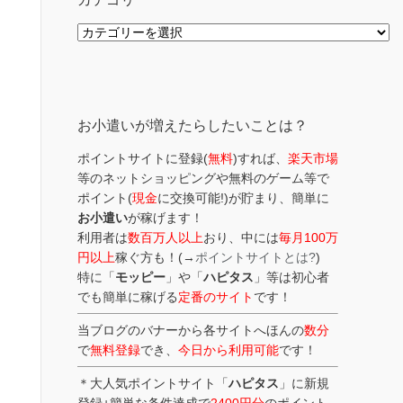
カ
テ
ゴ
リ
ー
お小遣いが増えたらしたいことは？
ポイントサイトに登録(
無料
)すれば、
楽天市場
等のネットショッピングや無料のゲーム等で
ポイント(
現金
に交換可能!)が貯まり、簡単に
お小遣い
が稼げます！
利用者は
数百万人以上
おり、中には
毎月100万
円以上
稼ぐ方も！(→
ポイントサイトとは?
)
特に「
モッピー
」や「
ハピタス
」等は初心者
でも簡単に稼げる
定番のサイト
です！
当ブログのバナーから各サイトへほんの
数分
で
無料登録
でき、
今日から利用可能
です！
＊大人気ポイントサイト「
ハピタス
」に新規