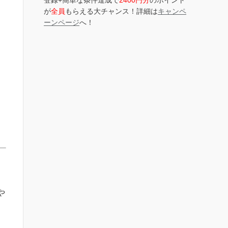
登録+簡単な条件達成で
2400円分
のポイント
が
全員
もらえる大チャンス！詳細は
キャンペ
ーンページ
へ！
や