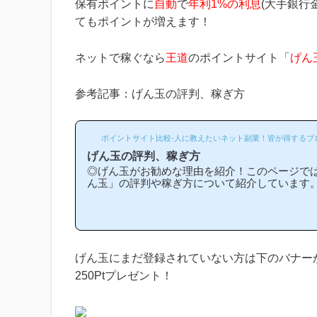
保有ポイントに
自動
で
年利1%の利息
(大手銀行
てもポイントが増えます！
ネットで稼ぐなら
王道
のポイントサイト「
げん
参考記事：げん玉の評判、稼ぎ方
ポイントサイト比較-人に教えたいネット副業！皆が得するブ
げん玉の評判、稼ぎ方
◎げん玉がお勧めな理由を紹介！このページで
ん玉」の評判や稼ぎ方について紹介しています
ントサイトと比較して稼ぎやすいの？」「げん
ういうところ？」等と疑問のある方には非常に役
ポイントサイト初心者の方にもわかりやすい解
かげ様で当ブログからげん玉等のポイントサイ
は1万人以上もおられます！)げん玉は初心者の
稼ぎができる「王道のポイントサイト」です！
げん玉にまだ登録されていない方は下のバナー
の...
250Ptプレゼント！