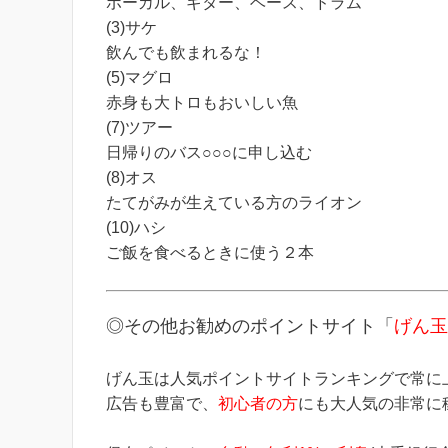
ボーカル、ギター、ベース、ドラム
(3)サケ
飲んでも飲まれるな！
(5)マグロ
赤身も大トロもおいしい魚
(7)ツアー
日帰りのバス○○○に申し込む
(8)オス
たてがみが生えている方のライオン
(10)ハシ
ご飯を食べるときに使う２本
◎その他お勧めのポイントサイト「
げん玉
げん玉は人気ポイントサイトランキングで常に
広告も豊富で、
初心者の方
にも大人気の非常に