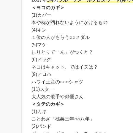
2017年
5/4
の
フルーツメール
クロスワード
(
みっ
＜ヨコのカギ＞
(1)カバー
本や枕が汚れないようにかけるもの
(4)キン
１位の人がもらう○○メダル
(5)マケ
しりとりで「ん」がつくと？
(6)ドッグ
ネコはキャット、ではイヌは？
(9)アロハ
ハワイ土産の○○○シャツ
(11)スター
大人気の歌手や俳優さん
＜タテのカギ＞
(1)カキ
ことわざ「桃栗三年○○八年」
(2)バンド