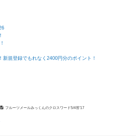
6
！
説！
新規登録でもれなく2400円分のポイント！
フルーツメールみっくんのクロスワード5/4答'17
え