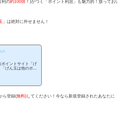
金利の
約100倍
！)がつく「ポイント利息」も魅力的！放ってお
玉
」は絶対に外せません！
ログ-
はポイントサイト「げ
。「げん玉は他のポイ
玉がお勧めな理由はど
立つと思います！(*
説を目指しており、お
トに新規登録された方
方でも簡単にお小遣い
当ページからげん玉へ
から登録(
無料
)してください！今なら新規登録されたあなたに