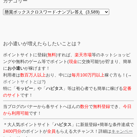
カテゴリー
カ
テ
ゴ
リ
ー
お小遣いが増えたらしたいことは？
ポイントサイトに登録(
無料
)すれば、
楽天市場
等のネットショッピ
ングや無料のゲーム等でポイント(
現金
に交換可能!)が貯まり、簡単
に
お小遣い
が稼げます！
利用者は
数百万人以上
おり、中には
毎月100万円以上
稼ぐ方も！(→
ポイントサイトとは?
)
特に「
モッピー
」や「
ハピタス
」等は初心者でも簡単に稼げる
定番
のサイト
です！
当ブログのバナーから各サイトへほんの
数分
で
無料登録
でき、
今日
から利用可能
です！
＊大人気ポイントサイト「
ハピタス
」に新規登録+簡単な条件達成で
2400円分
のポイントが
全員
もらえる大チャンス！詳細は
キャンペー