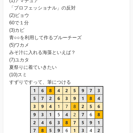
(1)アマチュア
「プロフェッショナル」の反対
(2)ビョウ
60で１分
(3)カビ
青○○を利用して作るブルーチーズ
(5)ワカメ
みそ汁に入れる海藻といえば？
(7)ユカタ
夏祭りに着ていきたい
(10)スミ
すずりですって、筆につける