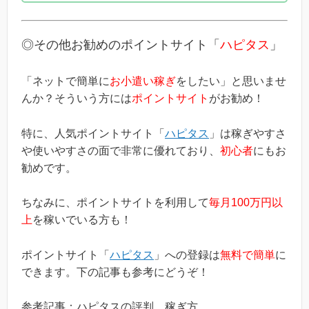
と思われる方は必見ですよ！ハピタス新規登録キャンペーン
内容キャンペーンの内容は「ハピタスに新規登録(無料)して
簡単な条件を満たすと、もれなく2400円分のボーナスポイ
ントがもらえる」という、シンプルなものです。(*当ブログ
◎その他お勧めのポイントサイト「
ハピタス
」
から登録すると自動...
「ネットで簡単に
お小遣い稼ぎ
をしたい」と思いませ
んか？そういう方には
ポイントサイト
がお勧め！
特に、人気ポイントサイト「
ハピタス
」は稼ぎやすさ
や使いやすさの面で非常に優れており、
初心者
にもお
勧めです。
ちなみに、ポイントサイトを利用して
毎月100万円以
上
を稼いでいる方も！
ポイントサイト「
ハピタス
」への登録は
無料で簡単
に
できます。下の記事も参考にどうぞ！
参考記事：ハピタスの評判、稼ぎ方