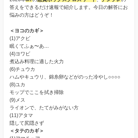
答えをできるだけ速報で紹介します。今日の解答にお
悩みの方はどうぞ！
＜ヨコのカギ＞
(1)アクビ
眠くてふぁ〜あ…
(4)ヨワビ
煮込み料理に適した火力
(6)チュウカ
ハムやキュウリ、錦糸卵などがのった冷やし○○○○
(8)ユカ
モップでここを拭き掃除
(9)メス
ライオンで、たてがみがない方
(11)アタマ
隠して尻隠さず
＜タテのカギ＞