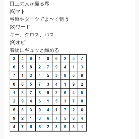
目上の人が座る席
(6)マト
弓道やダーツでよ〜く狙う
(8)ワード
キー、クロス、パス
(9)オビ
着物にギュッと締める