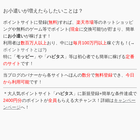
ー
お小遣いが増えたらしたいことは？
ポイントサイトに登録(
無料
)すれば、
楽天市場
等のネットショッピ
ングや無料のゲーム等でポイント(
現金
に交換可能!)が貯まり、簡単
に
お小遣い
が稼げます！
利用者は
数百万人以上
おり、中には
毎月100万円以上
稼ぐ方も！(→
ポイントサイトとは?
)
特に「
モッピー
」や「
ハピタス
」等は初心者でも簡単に稼げる
定番
のサイト
です！
当ブログのバナーから各サイトへほんの
数分
で
無料登録
でき、
今日
から利用可能
です！
＊大人気ポイントサイト「
ハピタス
」に新規登録+簡単な条件達成で
2400円分
のポイントが
全員
もらえる大チャンス！詳細は
キャンペー
ンページ
へ！