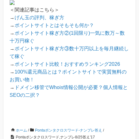
＜関連記事はこちら＞
→
げん玉の評判、稼ぎ方
→
ポイントサイトとはそもそも何か？
→
ポイントサイト稼ぎ方②(1回限り)一気に数万～数
十万円稼ぐ
→
ポイントサイト稼ぎ方③数十万円以上を毎月継続し
て稼ぐ
→
ポイントサイト比較！おすすめランキング2026
→
100%還元商品とは？ポイントサイトで実質無料の
お買い物！
→
ドメイン移管でWhois情報公開が必要？個人情報と
SEOの二択？
ホーム
/
Pontaポンタクロスワード-ナンプレ答え
/
Pontaポンタクロスワード,ナンプレ8/25答え'17