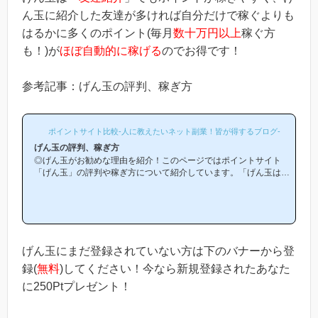
ん玉に紹介した友達が多ければ自分だけで稼ぐよりも
はるかに多くのポイント(毎月
数十万円以上
稼ぐ方
も！)が
ほぼ自動的に稼げる
のでお得です！
参考記事：げん玉の評判、稼ぎ方
ポイントサイト比較-人に教えたいネット副業！皆が得するブログ-
げん玉の評判、稼ぎ方
◎げん玉がお勧めな理由を紹介！このページではポイントサイト
「げん玉」の評判や稼ぎ方について紹介しています。「げん玉は他
のポイントサイトと比較して稼ぎやすいの？」「げん玉がお勧めな
理由はどういうところ？」等と疑問のある方には非常に役立つと思
います！(*ポイントサイト初心者の方にもわかりやすい解説を目指
しており、おかげ様で当ブログからげん玉等のポイントサイトに新
規登録された方は1万人以上もおられます！)げん玉は初心者の方で
も簡単にお小遣い稼ぎができる「王道のポイントサイト」です！当
げん玉にまだ登録されていない方は下のバナーから登
ページからげん玉への...
録(
無料
)してください！今なら新規登録されたあなた
に250Ptプレゼント！