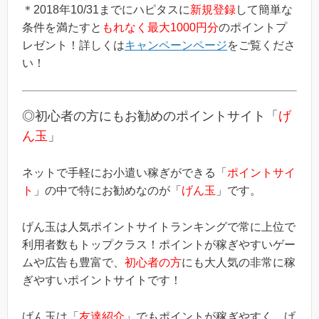
＊2018年10/31までにハピタスに
新規登録
して簡単な
条件を満たすと
もれなく最大1000円分
のポイントプ
レゼント！詳しくは
キャンペーンページ
をご覧くださ
い！
◎初心者の方にもお勧めのポイントサイト「
げ
ん玉
」
ネットで手軽にお小遣い稼ぎができる「
ポイントサイ
ト
」の中で特にお勧めなのが「
げん玉
」です。
げん玉は人気ポイントサイトランキングで常に上位で
利用者数もトップクラス！ポイントが稼ぎやすいゲー
ムや広告も豊富で、
初心者の方
にも大人気の非常に稼
ぎやすいポイントサイトです！
げん玉は「
友達紹介
」でもポイントが稼ぎやすく、げ