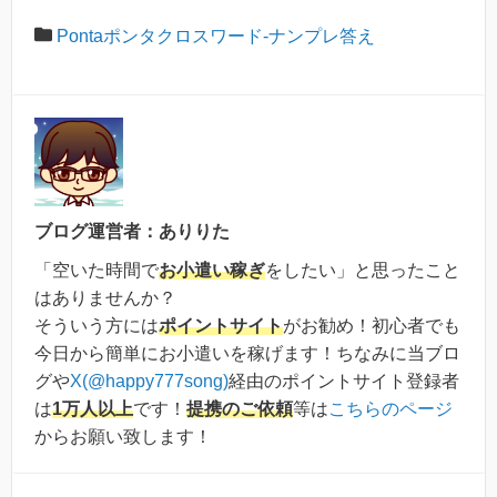
Pontaポンタクロスワード-ナンプレ答え
ブログ運営者：ありりた
「空いた時間で
お小遣い稼ぎ
をしたい」と思ったこと
はありませんか？
そういう方には
ポイントサイト
がお勧め！初心者でも
今日から簡単にお小遣いを稼げます！ちなみに当ブロ
グや
X(@happy777song)
経由のポイントサイト登録者
は
1万人以上
です！
提携のご依頼
等は
こちらのページ
からお願い致します！