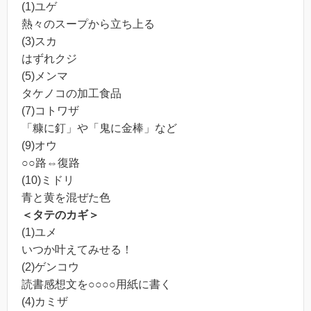
(1)ユゲ
熱々のスープから立ち上る
(3)スカ
はずれクジ
(5)メンマ
タケノコの加工食品
(7)コトワザ
「糠に釘」や「鬼に金棒」など
(9)オウ
○○路⇔復路
(10)ミドリ
青と黄を混ぜた色
＜タテのカギ＞
(1)ユメ
いつか叶えてみせる！
(2)ゲンコウ
読書感想文を○○○○用紙に書く
(4)カミザ