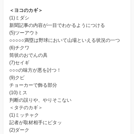
＜ヨコのカギ＞
(1)ミダシ
新聞記事の内容が一目でわかるようにつける
(5)ツーアウト
○○○○○満塁は野球において山場といえる状況の一つ
(6)チクワ
筒状のおでんの具
(7)セイギ
○○○の味方が悪を討つ！
(9)クビ
チョーカーで飾る部分
(10)ミス
判断の誤りや、やりそこない
＜タテのカギ＞
(1)ミッチャク
記者が取材相手にピタッ
(2)ダーク