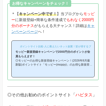
お得なキャンペーンをチェック！
＊【
キャンペーン中です！
】当ブログから
モッピ
ー
に新規登録+簡単な条件達成で
もれなく2000円
分のボーナス
がもらえる大チャンス！詳細は
キャ
ンペーンページ
へ！
ポイントサイト比較-人に教えたいネット副業！皆が得するブログ-
モッピー新規登録キャンペーンで2000円分のポイントが全
員もらえます！
◎モッピーのお得な新規登録キャンペーン！(2026年8月最
新版)ポイントサイト「モッピー(moppy)」のお得な新規登録
キャンペーン(友達紹介キャンペーン)を紹介します！「モッ
ピーはどこから登録するとお得になるの？」「モッピーにお
得に入会できる時期や方法はあるの？」という方は必見で
す！モッピー新規登録キャンペーン内容キャンペーンの内容
は「モッピーに新規登録(無料)して簡単な条件を満たすと、
もれなく2000円分のボーナスポイントがもらえる」とい
う、シンプルなものです。(*ちなみに「2000円分のボーナ
◎その他お勧めのポイントサイト「
ハピタス
」
ス」というのは過去のキ...