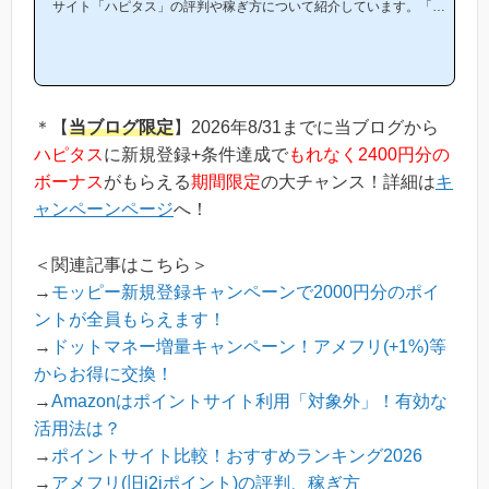
サイト「ハピタス」の評判や稼ぎ方について紹介しています。「ハ
ピタスは他のポイントサイトと比較して稼ぎやすいの？」「ハピタ
スがお勧めな理由はどういうところ？」等と疑問のある方には非常
に役立つと思います！(*ポイントサイト初心者の方にもわかりやす
い解説を目指しており、おかげ様で当ブログからハピタス等のポイ
ントサイトに新規登録された方は1万人以上もおられます！)当ペー
ジからハピタスへの新規登録はほんの数分で簡単にできるので、下
＊【
当ブログ限定
】2026年8/31までに当ブログから
の記事を参考に進め...
ハピタス
に新規登録+条件達成で
もれなく2400円分の
ボーナス
がもらえる
期間限定
の大チャンス！詳細は
キ
ャンペーンページ
へ！
＜関連記事はこちら＞
→
モッピー新規登録キャンペーンで2000円分のポイ
ントが全員もらえます！
→
ドットマネー増量キャンペーン！アメフリ(+1%)等
からお得に交換！
→
Amazonはポイントサイト利用「対象外」！有効な
活用法は？
→
ポイントサイト比較！おすすめランキング2026
→
アメフリ(旧i2iポイント)の評判、稼ぎ方