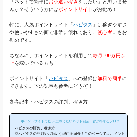
「ネットで簡単に
お小遣い稼ぎ
をしたい」と思いませ
んか？そういう方には
ポイントサイト
がお勧め！
特に、人気ポイントサイト「
ハピタス
」は稼ぎやすさ
や使いやすさの面で非常に優れており、
初心者
にもお
勧めです。
ちなみに、ポイントサイトを利用して
毎月100万円以
上
を稼いでいる方も！
ポイントサイト「
ハピタス
」への登録は
無料で簡単
に
できます。下の記事も参考にどうぞ！
参考記事：ハピタスの評判、稼ぎ方
ポイントサイト比較-人に教えたいネット副業！皆が得するブログ-
ハピタスの評判、稼ぎ方
◎ハピタスの評判やお勧めな理由を紹介！このページではポイント