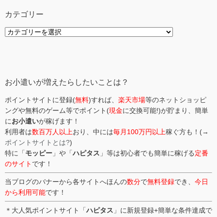
カテゴリー
カ
テ
ゴ
リ
ー
お小遣いが増えたらしたいことは？
ポイントサイトに登録(
無料
)すれば、
楽天市場
等のネットショッピ
ングや無料のゲーム等でポイント(
現金
に交換可能!)が貯まり、簡単
に
お小遣い
が稼げます！
利用者は
数百万人以上
おり、中には
毎月100万円以上
稼ぐ方も！(→
ポイントサイトとは?
)
特に「
モッピー
」や「
ハピタス
」等は初心者でも簡単に稼げる
定番
のサイト
です！
当ブログのバナーから各サイトへほんの
数分
で
無料登録
でき、
今日
から利用可能
です！
＊大人気ポイントサイト「
ハピタス
」に新規登録+簡単な条件達成で