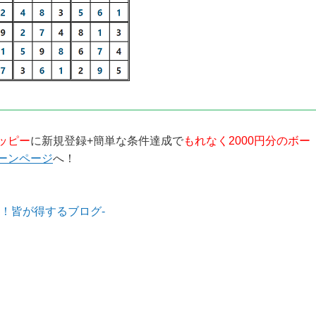
ッピー
に新規登録+簡単な条件達成で
もれなく2000円分のボー
ーンページ
へ！
！皆が得するブログ-