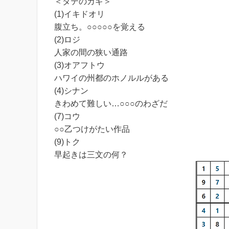
＜タテのカギ＞
(1)イキドオリ
腹立ち。○○○○○を覚える
(2)ロジ
人家の間の狭い通路
(3)オアフトウ
ハワイの州都のホノルルがある
(4)シナン
きわめて難しい…○○○のわざだ
(7)コウ
○○乙つけがたい作品
(9)トク
早起きは三文の何？