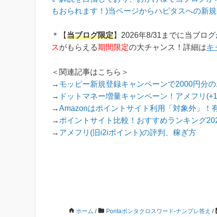
もおられます！)当ページからハピタスへの新規
＊【
当ブログ限定
】2026年8/31までに当ブロ
ス
がもらえる
期間限定
の大チャンス！詳細は
キ
＜関連記事はこちら＞
→
モッピー新規登録キャンペーンで2000円分
→
ドットマネー増量キャンペーン！アメフリ(+
→
Amazonはポイントサイト利用「対象外」！
→
ポイントサイト比較！おすすめランキング202
→
アメフリ(旧i2iポイント)の評判、稼ぎ方
ホーム
/
Pontaポンタクロスワード-ナンプレ答え
/