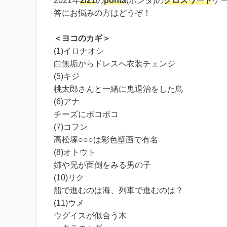
2021年
2/21
の
ponta
(ポンタ)の
クロスワード
ゲ
答にお悩みの方はどうぞ！
＜ヨコのカギ＞
(1)イロナオシ
白無垢からドレスへ衣装チェンジ
(5)キジ
桃太郎さんと一緒に鬼退治をした鳥
(6)アナ
チーズにポコポコ
(7)コフン
高松塚○○○は彩色壁画で有名
(8)オトウト
姉や兄が面倒をみる男の子
(10)リク
船で進むのは海、列車で進むのは？
(11)ウメ
ウグイスが似合う木