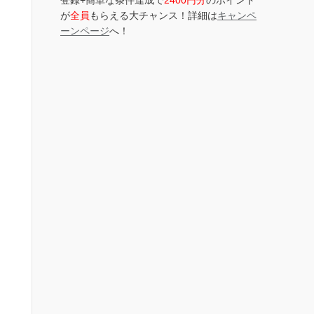
登録+簡単な条件達成で
2400円分
のポイント
が
全員
もらえる大チャンス！詳細は
キャンペ
ーンページ
へ！