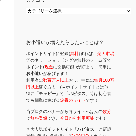
解
カ
テ
ゴ
リ
ー
お小遣いが増えたらしたいことは？
ポイントサイトに登録(
無料
)すれば、
楽天市場
等のネットショッピングや無料のゲーム等で
ポイント(
現金
に交換可能!)が貯まり、簡単に
お小遣い
が稼げます！
利用者は
数百万人以上
おり、中には
毎月100万
円以上
稼ぐ方も！(→
ポイントサイトとは?
)
特に「
モッピー
」や「
ハピタス
」等は初心者
でも簡単に稼げる
定番のサイト
です！
当ブログのバナーから各サイトへほんの
数分
で
無料登録
でき、
今日から利用可能
です！
＊大人気ポイントサイト「
ハピタス
」に新規