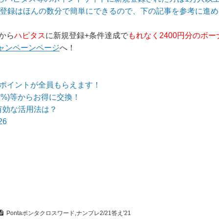
登録はほんの数分で簡単にできるので、下の記事を参考に進め..
グから
ハピタス
に新規登録+条件達成で
もれなく2400円分のボー
ャンペーンページ
へ！
のポイントが全員もらえます！
1%)等からお得に交換！
有効な活用法は？
6
Pontaポンタクロスワード,ナンプレ2/21答え'21