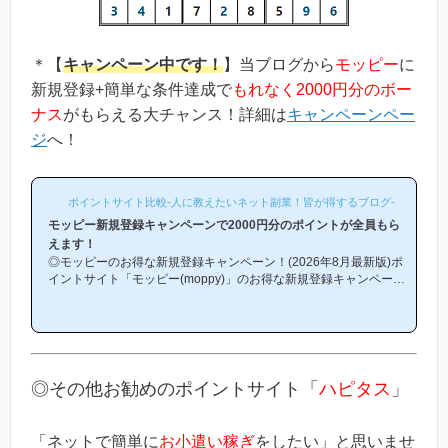
＊【
キャンペーン中です！
】当ブログから
モッピー
に
新規登録+簡単な条件達成で
もれなく2000円分のボー
ナス
がもらえる大チャンス！詳細は
キャンペーンペー
ジ
へ！
ポイントサイト比較-人に教えたいネット副業！皆が得するブログ-
モッピー新規登録キャンペーンで2000円分のポイントが全員もら
えます！
◎モッピーのお得な新規登録キャンペーン！(2026年8月最新版)ポ
イントサイト「モッピー(moppy)」のお得な新規登録キャンペーン
(友達紹介キャンペーン)を紹介します！「モッピーはどこから登録
するとお得になるの？」「モッピーにお得に入会できる時期や方法
はあるの？」という方は必見です！モッピー新規登録キャンペーン
内容キャンペーンの内容は「モッピーに新規登録(無料)して簡単な
条件を満たすと、もれなく2000円分のボーナスポイントがもらえ
る」という、シンプルなものです。(*ちなみに「2000円分のボー
◎その他お勧めのポイントサイト「
ハピタス
」
ナス」というのは過去のキ...
「ネットで簡単に
お小遣い稼ぎ
をしたい」と思いませ