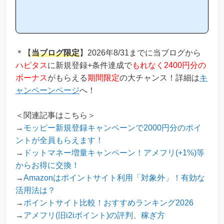
ピタスは他のポイントサイトと比較して稼ぎやすいの？」「ハピタ
スがお勧めな理由はどういうところ？」等と疑問のある方には非常
に役立つと思います！(*ポイントサイト初心者の方にもわかりやす
い解説を目指しており、おかげ様で当ブログからハピタス等のポイ
ントサイトに新規登録された方は1万人以上もおられます！)当ペー
ジからハピタスへの新規登録はほんの数分で簡単にできるので、下
＊【
当ブログ限定
】2026年8/31までに当ブログから
の記事を参考に進め...
ハピタス
に新規登録+条件達成で
もれなく2400円分の
ボーナス
がもらえる
期間限定
の大チャンス！詳細は
キ
ャンペーンページ
へ！
＜関連記事はこちら＞
→
モッピー新規登録キャンペーンで2000円分のポイ
ントが全員もらえます！
→
ドットマネー増量キャンペーン！アメフリ(+1%)等
からお得に交換！
→
Amazonはポイントサイト利用「対象外」！有効な
活用法は？
→
ポイントサイト比較！おすすめランキング2026
→
アメフリ(旧i2iポイント)の評判、稼ぎ方