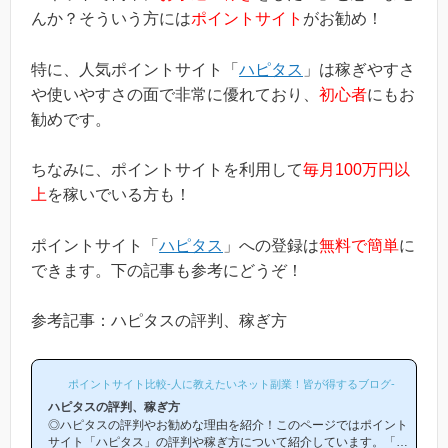
んか？そういう方には
ポイントサイト
がお勧め！
特に、人気ポイントサイト「
ハピタス
」は稼ぎやすさ
や使いやすさの面で非常に優れており、
初心者
にもお
勧めです。
ちなみに、ポイントサイトを利用して
毎月100万円以
上
を稼いでいる方も！
ポイントサイト「
ハピタス
」への登録は
無料で簡単
に
できます。下の記事も参考にどうぞ！
参考記事：ハピタスの評判、稼ぎ方
ポイントサイト比較-人に教えたいネット副業！皆が得するブログ-
ハピタスの評判、稼ぎ方
◎ハピタスの評判やお勧めな理由を紹介！このページではポイント
サイト「ハピタス」の評判や稼ぎ方について紹介しています。「ハ