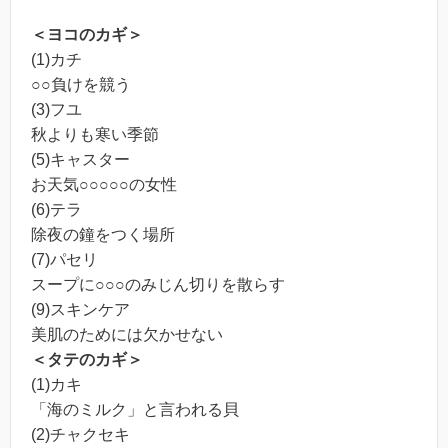
＜ヨコのカギ＞
(1)カチ
○○負けを競う
(3)フユ
秋よりも寒い季節
(5)キャスター
お天気○○○○○の女性
(6)テラ
除夜の鐘をつく場所
(7)パセリ
スープに○○○のみじん切りを散らす
(9)スキンケア
美肌のためには欠かせない
＜タテのカギ＞
(1)カキ
「海のミルク」と言われる貝
(2)チャクセキ