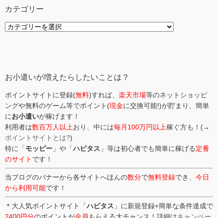
カテゴリー
カ
テ
ゴ
リ
ー
お小遣いが増えたらしたいことは？
ポイントサイトに登録(
無料
)すれば、
楽天市場
等のネットショッピ
ングや無料のゲーム等でポイント(
現金
に交換可能!)が貯まり、簡単
に
お小遣い
が稼げます！
利用者は
数百万人以上
おり、中には
毎月100万円以上
稼ぐ方も！(→
ポイントサイトとは?
)
特に「
モッピー
」や「
ハピタス
」等は初心者でも簡単に稼げる
定番
のサイト
です！
当ブログのバナーから各サイトへほんの
数分
で
無料登録
でき、
今日
から利用可能
です！
＊大人気ポイントサイト「
ハピタス
」に新規登録+簡単な条件達成で
2400円分
のポイントが
全員
もらえる大チャンス！詳細は
キャンペー