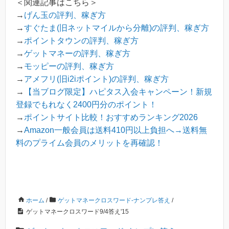
＜関連記事はこちら＞
→
げん玉の評判、稼ぎ方
→
すぐたま(旧ネットマイルから分離)の評判、稼ぎ方
→
ポイントタウンの評判、稼ぎ方
→
ゲットマネーの評判、稼ぎ方
→
モッピーの評判、稼ぎ方
→
アメフリ(旧i2iポイント)の評判、稼ぎ方
→
【当ブログ限定】ハピタス入会キャンペーン！新規
登録でもれなく2400円分のポイント！
→
ポイントサイト比較！おすすめランキング2026
→
Amazon一般会員は送料410円以上負担へ→送料無
料のプライム会員のメリットを再確認！
ホーム
/
ゲットマネークロスワード-ナンプレ答え
/
ゲットマネークロスワード9/4答え'15