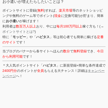
お小遣いが増えたらしたいことは？
ポイントサイトに登録(
無料
)すれば、
楽天市場
等のネットショッピ
ングや無料のゲーム等でポイント(
現金
に交換可能!)が貯まり、簡単
に
お小遣い
が稼げます！
利用者は
数百万人以上
おり、中には
毎月100万円以上
稼ぐ方も！(→
ポイントサイトとは?
)
特に「
モッピー
」や「
ハピタス
」等は初心者でも簡単に稼げる
定番
のサイト
です！
当ブログのバナーから各サイトへほんの
数分
で
無料登録
でき、
今日
から利用可能
です！
＊大人気ポイントサイト「
ハピタス
」に新規登録+簡単な条件達成で
2400円分
のポイントが
全員
もらえる大チャンス！詳細は
キャンペー
ンページ
へ！