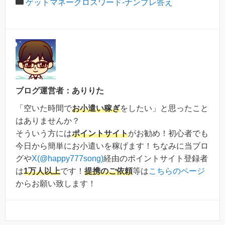
ゲットマネークロスワード-ナンプレ答え
ブログ運営者：ありりた
「空いた時間で
お小遣い稼ぎ
をしたい」と思ったこと
はありませんか？
そういう方には
ポイントサイト
がお勧め！初心者でも
今日から簡単にお小遣いを稼げます！ちなみに当ブロ
グや
X(@happy777song)
経由のポイントサイト登録者
は
1万人以上
です！
提携のご依頼
等は
こちらのページ
からお願い致します！