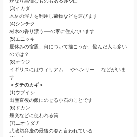
かなり高価なものもある赤や白
(3)イカダ
木材の浮力を利用し荷物などを運びます
(4)シンチク
材木の香り漂う──の家に住んでいます
(5)エニッキ
夏休みの宿題、何について描こうか、悩んだ人も多い
のでは？
(8)オウジ
イギリスにはウィリアム──やヘンリー──などがいま
す
＜タテのカギ＞
(1)ウブイシ
出産直後の飯にのせる小石のことです
(6)ドカン
煙突などに使われる筒
(7)ニオウダチ
武蔵坊弁慶の最後の姿と言われている