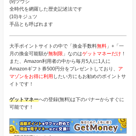
(9)ツウシ
全時代を網羅した歴史記述法です
(10)キジュツ
手品とも呼ばれます
大手ポイントサイトの中で「換金手数料
無料
」+「一
月の換金可能額が
無制限
」なのは
ゲットマネーだけ
！
また、Amazon利用者の中から毎月5人に1人に
Amazonギフト券500円分をプレゼントしており、
ア
マゾンをお得に利用
したい方にもお勧めのポイントサ
イトです！
ゲットマネー
への登録(無料)は下のバナーからすぐに
可能です！