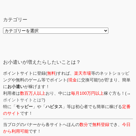
カテゴリー
カ
テ
ゴ
リ
ー
お小遣いが増えたらしたいことは？
ポイントサイトに登録(
無料
)すれば、
楽天市場
等のネットショッピ
ングや無料のゲーム等でポイント(
現金
に交換可能!)が貯まり、簡単
に
お小遣い
が稼げます！
利用者は
数百万人以上
おり、中には
毎月100万円以上
稼ぐ方も！(→
ポイントサイトとは?
)
特に「
モッピー
」や「
ハピタス
」等は初心者でも簡単に稼げる
定番
のサイト
です！
当ブログのバナーから各サイトへほんの
数分
で
無料登録
でき、
今日
から利用可能
です！