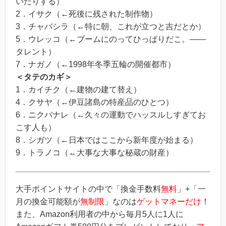
いたりする）
2．イサク（←死後に残された制作物）
3．チャバシラ（←特に朝、これが立つと吉だとか）
5．ウレッコ（←ブームにのってひっぱりだこ。――
タレント）
7．ナガノ（←1998年冬季五輪の開催都市）
＜タテのカギ＞
1．カイチク（←建物の建て替え）
4．クサヤ（←伊豆諸島の特産品のひとつ）
6．ニクバナレ（←久々の運動でハッスルしすぎてお
こす人も）
8．シガツ（←日本ではここから新年度が始まる）
9．トラノコ（←大事な大事な秘蔵の財産）
大手ポイントサイトの中で「換金手数料
無料
」+「一
月の換金可能額が
無制限
」なのは
ゲットマネーだけ
！
また、Amazon利用者の中から毎月5人に1人に