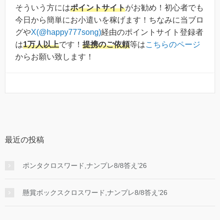
そういう方には
ポイントサイト
がお勧め！初心者でも
今日から簡単にお小遣いを稼げます！ちなみに当ブロ
グや
X(@happy777song)
経由のポイントサイト登録者
は
1万人以上
です！
提携のご依頼
等は
こちらのページ
からお願い致します！
最近の投稿
ポンタクロスワード,ナンプレ8/8答え’26
懸賞ボックスクロスワード,ナンプレ8/8答え’26