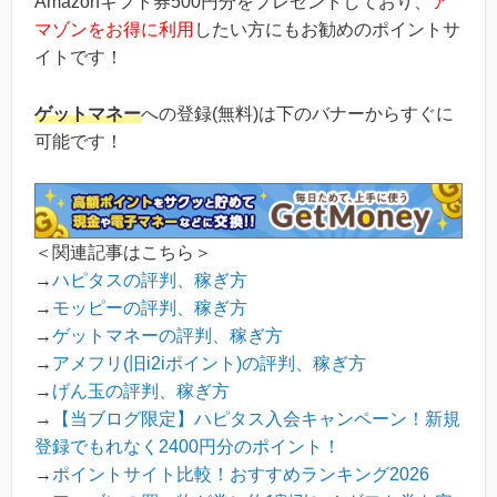
Amazonギフト券500円分をプレゼントしており、
ア
マゾンをお得に利用
したい方にもお勧めのポイントサ
イトです！
ゲットマネー
への登録(無料)は下のバナーからすぐに
可能です！
＜関連記事はこちら＞
→
ハピタスの評判、稼ぎ方
→
モッピーの評判、稼ぎ方
→
ゲットマネーの評判、稼ぎ方
→
アメフリ(旧i2iポイント)の評判、稼ぎ方
→
げん玉の評判、稼ぎ方
→
【当ブログ限定】ハピタス入会キャンペーン！新規
登録でもれなく2400円分のポイント！
→
ポイントサイト比較！おすすめランキング2026