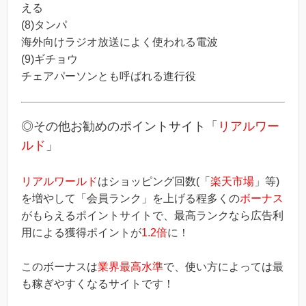
える
(8)タンパ
海外向けラジオ放送によく使われる電波
(9)ギチョウ
チェアパーソンとも呼ばれる進行役
◎その他お勧めのポイントサイト「
リアルワー
ルド
」
リアルワールド
はショッピング回数(「
楽天市場
」等)
を増やして「会員ランク」を上げる程多くの
ボーナス
がもらえるポイントサイトで、最高ランクなら広告利
用による獲得ポイントが
1.2倍
に！
このボーナスは
業界最高水準
で、使い方によっては最
も稼ぎやすくなるサイトです！