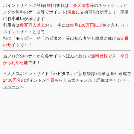
ポイントサイトに登録(
無料
)すれば、
楽天市場
等のネットショッピ
ングや無料のゲーム等でポイント(
現金
に交換可能!)が貯まり、簡単
に
お小遣い
が稼げます！
利用者は
数百万人以上
おり、中には
毎月100万円以上
稼ぐ方も！(→
ポイントサイトとは?
)
特に「
モッピー
」や「
ハピタス
」等は初心者でも簡単に稼げる
定番
のサイト
です！
当ブログのバナーから各サイトへほんの
数分
で
無料登録
でき、
今日
から利用可能
です！
＊大人気ポイントサイト「
ハピタス
」に新規登録+簡単な条件達成で
2400円分
のポイントが
全員
もらえる大チャンス！詳細は
キャンペー
ンページ
へ！