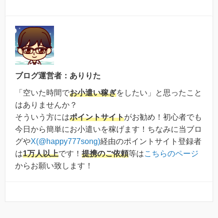
ブログ運営者：ありりた
「空いた時間で
お小遣い稼ぎ
をしたい」と思ったこと
はありませんか？
そういう方には
ポイントサイト
がお勧め！初心者でも
今日から簡単にお小遣いを稼げます！ちなみに当ブロ
グや
X(@happy777song)
経由のポイントサイト登録者
は
1万人以上
です！
提携のご依頼
等は
こちらのページ
からお願い致します！