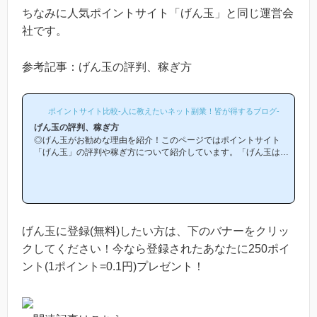
ちなみに人気ポイントサイト「げん玉」と同じ運営会
社です。
参考記事：げん玉の評判、稼ぎ方
ポイントサイト比較-人に教えたいネット副業！皆が得するブログ-
げん玉の評判、稼ぎ方
◎げん玉がお勧めな理由を紹介！このページではポイントサイト
「げん玉」の評判や稼ぎ方について紹介しています。「げん玉は他
のポイントサイトと比較して稼ぎやすいの？」「げん玉がお勧めな
理由はどういうところ？」等と疑問のある方には非常に役立つと思
います！(*ポイントサイト初心者の方にもわかりやすい解説を目指
しており、おかげ様で当ブログからげん玉等のポイントサイトに新
規登録された方は1万人以上もおられます！)げん玉は初心者の方で
も簡単にお小遣い稼ぎができる「王道のポイントサイト」です！当
げん玉に登録(無料)したい方は、下のバナーをクリッ
ページからげん玉への...
クしてください！今なら登録されたあなたに250ポイ
ント(1ポイント=0.1円)プレゼント！