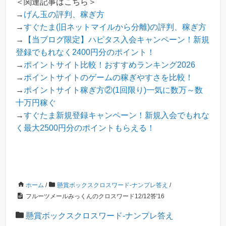
＜関連記事はこちら＞
→
げん玉の評判、稼ぎ方
→
すぐたま(旧ネットマイルから分離)の評判、稼ぎ方
→
【当ブログ限定】ハピタス入会キャンペーン！新規
登録でもれなく2400円分のポイント！
→
ポイントサイト比較！おすすめランキング2026
→
ポイントサイトのゲームの稼ぎやすさを比較！
→
ポイントサイト稼ぎ方②(1回限り)一気に数万～数
十万円稼ぐ
→
すぐたま新規登録キャンペーン！新規入会でもれな
く最大2500円分のポイントもらえる！
ホーム
/
懸賞ボックスクロスワード-ナンプレ答え
/
フルーツメールみっくんのクロスワード12/12答'16
懸賞ボックスクロスワード-ナンプレ答え