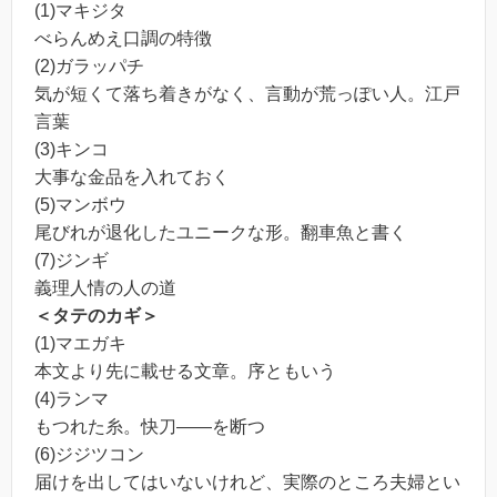
(1)マキジタ
べらんめえ口調の特徴
(2)ガラッパチ
気が短くて落ち着きがなく、言動が荒っぽい人。江戸
言葉
(3)キンコ
大事な金品を入れておく
(5)マンボウ
尾びれが退化したユニークな形。翻車魚と書く
(7)ジンギ
義理人情の人の道
＜タテのカギ＞
(1)マエガキ
本文より先に載せる文章。序ともいう
(4)ランマ
もつれた糸。快刀――を断つ
(6)ジジツコン
届けを出してはいないけれど、実際のところ夫婦とい