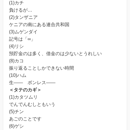
(1)カチ
負けるが…
(2)タンザニア
ケニアの南にある連合共和国
(3)ムゲンダイ
記号は「∞」
(4)リシ
預貯金のは多く、借金のは少ないとうれしい
(8)カコ
振り返ることしかできない時間
(10)ハム
生―― ボンレス――
＜タテのカギ＞
(1)カタツムリ
でんでんむしともいう
(5)チン
あごのことです
(6)ゲシ