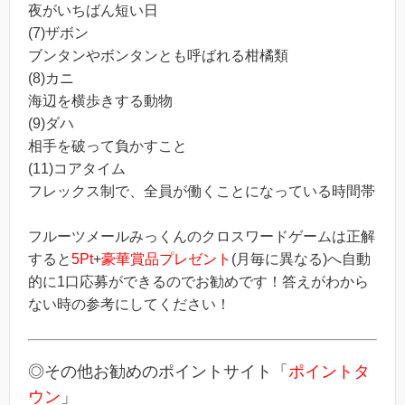
夜がいちばん短い日
(7)ザボン
ブンタンやボンタンとも呼ばれる柑橘類
(8)カニ
海辺を横歩きする動物
(9)ダハ
相手を破って負かすこと
(11)コアタイム
フレックス制で、全員が働くことになっている時間帯
フルーツメールみっくんのクロスワードゲームは正解
すると
5Pt
+
豪華賞品プレゼント
(月毎に異なる)へ自動
的に1口応募ができるのでお勧めです！答えがわから
ない時の参考にしてください！
◎その他お勧めのポイントサイト「
ポイントタ
ウン
」