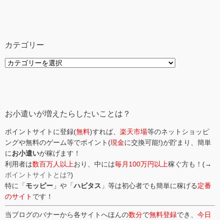
カテゴリー
カ
テ
ゴ
リ
ー
お小遣いが増えたらしたいことは？
ポイントサイトに登録(
無料
)すれば、
楽天市場
等のネットショッピ
ングや無料のゲーム等でポイント(
現金
に交換可能!)が貯まり、簡単
に
お小遣い
が稼げます！
利用者は
数百万人以上
おり、中には
毎月100万円以上
稼ぐ方も！(→
ポイントサイトとは?
)
特に「
モッピー
」や「
ハピタス
」等は初心者でも簡単に稼げる
定番
のサイト
です！
当ブログのバナーから各サイトへほんの
数分
で
無料登録
でき、
今日