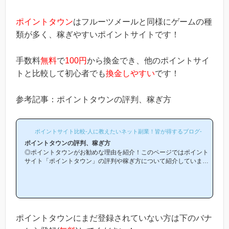
ポイントタウン
はフルーツメールと同様にゲームの種
類が多く、稼ぎやすいポイントサイトです！
手数料
無料
で
100円
から換金でき、他のポイントサイ
トと比較して初心者でも
換金しやすい
です！
参考記事：ポイントタウンの評判、稼ぎ方
ポイントサイト比較-人に教えたいネット副業！皆が得するブログ-
ポイントタウンの評判、稼ぎ方
◎ポイントタウンがお勧めな理由を紹介！このページではポイント
サイト「ポイントタウン」の評判や稼ぎ方について紹介していま
す。「ポイントタウンは他のポイントサイトと比較して稼ぎやすい
の？」「ポイントタウンがお勧めな理由はどういうところ？」等と
疑問のある方には非常に役立つと思います！(*ポイントサイト初心
者の方にもわかりやすい解説を目指しており、おかげ様で当ブログ
からポイントタウン等のポイントサイトに新規登録された方は1万
人以上もおられます！)当ページからポイントタウンへの新規登録
ポイントタウンにまだ登録されていない方は下のバナ
はほんの数分で簡単にで...