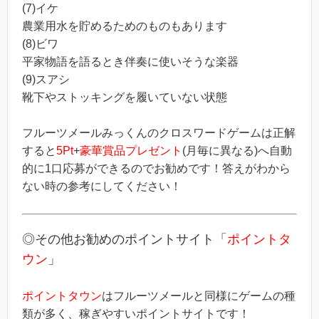
(7)イケ
農業用水を貯めるためのものもあります
(8)ビワ
平家物語を語るとき伴奏に使いそうな楽器
(9)スアシ
靴下やストッキングを履いていない状態
フルーツメールみっくんのクロスワードゲームは正解
すると
5Pt
+
豪華賞品プレゼント
(月毎に異なる)へ自動
的に1口応募ができるのでお勧めです！答えがわから
ない時の参考にしてください！
◎その他お勧めのポイントサイト「
ポイントタ
ウン
」
ポイントタウン
はフルーツメールと同様にゲームの種
類が多く、稼ぎやすいポイントサイトです！