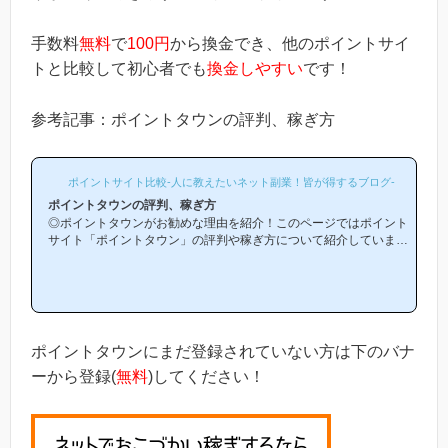
手数料
無料
で
100円
から換金でき、他のポイントサイ
トと比較して初心者でも
換金しやすい
です！
参考記事：ポイントタウンの評判、稼ぎ方
ポイントサイト比較-人に教えたいネット副業！皆が得するブログ-
ポイントタウンの評判、稼ぎ方
◎ポイントタウンがお勧めな理由を紹介！このページではポイント
サイト「ポイントタウン」の評判や稼ぎ方について紹介していま
す。「ポイントタウンは他のポイントサイトと比較して稼ぎやすい
の？」「ポイントタウンがお勧めな理由はどういうところ？」等と
疑問のある方には非常に役立つと思います！(*ポイントサイト初心
者の方にもわかりやすい解説を目指しており、おかげ様で当ブログ
からポイントタウン等のポイントサイトに新規登録された方は1万
人以上もおられます！)当ページからポイントタウンへの新規登録
ポイントタウンにまだ登録されていない方は下のバナ
はほんの数分で簡単にで...
ーから登録(
無料
)してください！