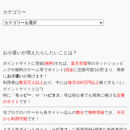
カテゴリー
カ
テ
ゴ
リ
ー
お小遣いが増えたらしたいことは？
ポイントサイトに登録(
無料
)すれば、
楽天市場
等のネットショッピ
ングや無料のゲーム等でポイント(
現金
に交換可能!)が貯まり、簡単
に
お小遣い
が稼げます！
利用者は
数百万人以上
おり、中には
毎月100万円以上
稼ぐ方も！(→
ポイントサイトとは?
)
特に「
モッピー
」や「
ハピタス
」等は初心者でも簡単に稼げる
定番
のサイト
です！
当ブログのバナーから各サイトへほんの
数分
で
無料登録
でき、
今日
から利用可能
です！
＊大人気ポイントサイト「
ハピタス
」に新規登録+簡単な条件達成で