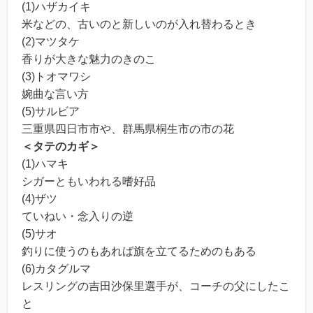
(1)ハザカイキ
米などの、古いのと新しいのが入れ替わるとき
(2)マツタケ
香りが大きな魅力のきのこ
(3)トオマワシ
婉曲な言い方
(5)サルビア
三重県四日市市や、群馬県桐生市の市の花
＜タテのカギ＞
(1)ハマキ
シガーともいわれる嗜好品
(4)ザツ
ていねい・念入りの逆
(5)サオ
釣りに使うのもあれば旗を立てるためのもある
(6)カタグルマ
レスリングの吉田沙保里選手が、コーチの父にしたこ
と