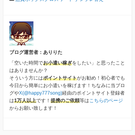
ブログ運営者：ありりた
「空いた時間で
お小遣い稼ぎ
をしたい」と思ったこと
はありませんか？
そういう方には
ポイントサイト
がお勧め！初心者でも
今日から簡単にお小遣いを稼げます！ちなみに当ブロ
グや
X(@happy777song)
経由のポイントサイト登録者
は
1万人以上
です！
提携のご依頼
等は
こちらのページ
からお願い致します！