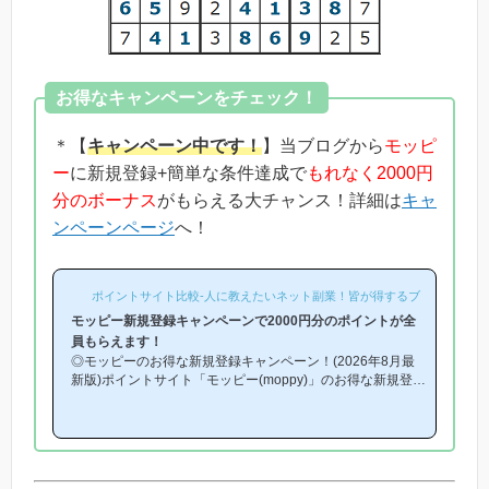
お得なキャンペーンをチェック！
＊【
キャンペーン中です！
】当ブログから
モッピ
ー
に新規登録+簡単な条件達成で
もれなく2000円
分のボーナス
がもらえる大チャンス！詳細は
キャ
ンペーンページ
へ！
ポイントサイト比較-人に教えたいネット副業！皆が得するブログ-
モッピー新規登録キャンペーンで2000円分のポイントが全
員もらえます！
◎モッピーのお得な新規登録キャンペーン！(2026年8月最
新版)ポイントサイト「モッピー(moppy)」のお得な新規登録
キャンペーン(友達紹介キャンペーン)を紹介します！「モッ
ピーはどこから登録するとお得になるの？」「モッピーにお
得に入会できる時期や方法はあるの？」という方は必見で
す！モッピー新規登録キャンペーン内容キャンペーンの内容
は「モッピーに新規登録(無料)して簡単な条件を満たすと、