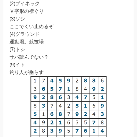
(2)ブイネック
Ｖ字形の襟ぐり
(3)ソシ
ここでくい止めるぞ！
(4)グラウンド
運動場。競技場
(7)トシ
サバ読んでない？
(9)イト
釣り人が垂らす