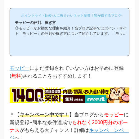
ポイントサイト比較-人に教えたいネット副業！皆が得するブログ-
モッピーの評判、稼ぎ方
◎モッピーがお勧めな理由を紹介！当ブログ記事ではポイントサイ
ト「モッピー」の評判や稼ぎ方について紹介しています。「モッピ
ーは他のポイントサイトと比較して稼ぎやすいの？」「モッピーが
お勧めな理由はどういうところ？」等と疑問のある方には非常に役
立つと思います！(*ポイントサイト初心者の方にもわかりやすい解
説を目指しており、おかげ様で当ブログからモッピー等のポイント
サイトに新規登録された方は1万人以上もおられます！)モッピーは
初心者の方でも稼ぎやすく、当ブログでもおすすめ第1位のポイン
モッピー
にまだ登録されていない方はお早めに登録
トサイトです！当ペ...
(
無料
)されることをおすすめします！
＊【
キャンペーン中です！
】当ブログから
モッピー
に
新規登録+簡単な条件達成で
もれなく2000円分のボー
ナス
がもらえる大チャンス！詳細は
キャンペーンペー
ジ
へ！