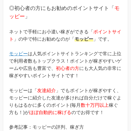
もれなく2000円分のボーナスポイントがもらえる」とい
う、シンプルなものです。(*ちなみに「2000円分のボーナ
◎初心者の方にもお勧めのポイントサイト「
モ
ス」というのは過去のキ...
ッピー
」
ネットで手軽にお小遣い稼ぎができる「
ポイントサイ
ト
」の中で特にお勧めなのが「
モッピー
」です。
モッピー
は人気ポイントサイトランキングで常に上位
で利用者数もトップクラス！ポイントが稼ぎやすいゲ
ームや広告も豊富で、
初心者の方
にも大人気の非常に
稼ぎやすいポイントサイトです！
モッピーは「
友達紹介
」でもポイントが稼ぎやすく、
モッピーに紹介した友達が多ければ自分だけで稼ぐよ
りもはるかに多くのポイント(毎月
数十万円以上
稼ぐ
方も！)が
ほぼ自動的に稼げる
のでお得です！
参考記事：モッピーの評判、稼ぎ方