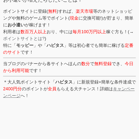
ポイントサイトに登録(
無料
)すれば、
楽天市場
等のネットショッピ
ングや無料のゲーム等でポイント(
現金
に交換可能!)が貯まり、簡単
に
お小遣い
が稼げます！
利用者は
数百万人以上
おり、中には
毎月100万円以上
稼ぐ方も！(→
ポイントサイトとは?
)
特に「
モッピー
」や「
ハピタス
」等は初心者でも簡単に稼げる
定番
のサイト
です！
当ブログのバナーから各サイトへほんの
数分
で
無料登録
でき、
今日
から利用可能
です！
＊大人気ポイントサイト「
ハピタス
」に新規登録+簡単な条件達成で
2400円分
のポイントが
全員
もらえる大チャンス！詳細は
キャンペー
ンページ
へ！