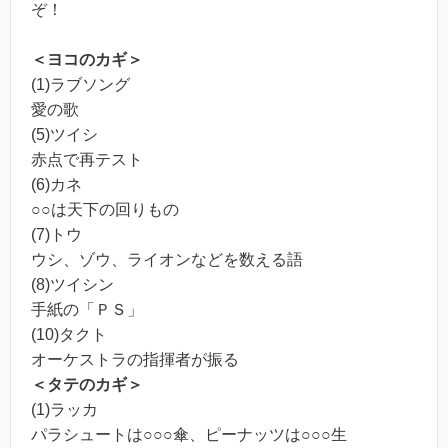
ぞ！
＜ヨコのカギ＞
(1)ラブソング
愛の歌
(5)ツイシ
赤点で再テスト
(6)カネ
○○は天下の回りもの
(7)トウ
ウシ、ゾウ、ライオンなどを数える語
(8)ツイシン
手紙の「ＰＳ」
(10)タクト
オーケストラの指揮者が振る
＜タテのカギ＞
(1)ラッカ
パラシュートは○○○傘、ピーナッツは○○○生