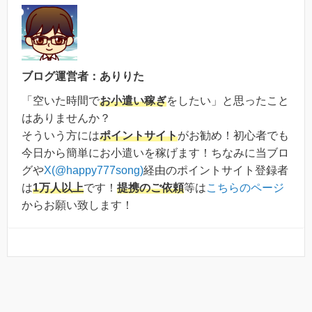
ブログ運営者：ありりた
「空いた時間で
お小遣い稼ぎ
をしたい」と思ったこと
はありませんか？
そういう方には
ポイントサイト
がお勧め！初心者でも
今日から簡単にお小遣いを稼げます！ちなみに当ブロ
グや
X(@happy777song)
経由のポイントサイト登録者
は
1万人以上
です！
提携のご依頼
等は
こちらのページ
からお願い致します！