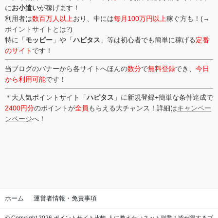
に
お小遣い
が稼げます！
利用者は
数百万人以上
おり、中には
毎月100万円以上
稼ぐ方も！(→
ポイントサイトとは?
)
特に「
モッピー
」や「
ハピタス
」等は初心者でも簡単に稼げる
定番
のサイト
です！
当ブログのバナーから各サイトへほんの
数分
で
無料登録
でき、
今日
から利用可能
です！
＊大人気ポイントサイト「
ハピタス
」に新規登録+簡単な条件達成で
2400円分
のポイントが
全員
もらえる大チャンス！詳細は
キャンペー
ンページ
へ！
ホーム
運営者情報・免責事項
© Copyright 2026 ポイントサイト比較-人に教えたいネット副業！皆が得するブ