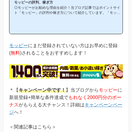
モッピーの評判、稼ぎ方
◎モッピーがお勧めな理由を紹介！当ブログ記事ではポイントサイ
ト「モッピー」の評判や稼ぎ方について紹介しています。「モッピ
ーは他のポイントサイトと比較して稼ぎやすいの？」「モッピーが
お勧めな理由はどういうところ？」等と疑問のある方には非常に役
立つと思います！(*ポイントサイト初心者の方にもわかりやすい解
説を目指しており、おかげ様で当ブログからモッピー等のポイント
サイトに新規登録された方は1万人以上もおられます！)モッピーは
初心者の方でも稼ぎやすく、当ブログでもおすすめ第1位のポイン
モッピー
にまだ登録されていない方はお早めに登録
トサイトです！当ペ...
(
無料
)されることをおすすめします！
＊【
キャンペーン中です！
】当ブログから
モッピー
に
新規登録+簡単な条件達成で
もれなく2000円分のボー
ナス
がもらえる大チャンス！詳細は
キャンペーンペー
ジ
へ！
＜関連記事はこちら＞