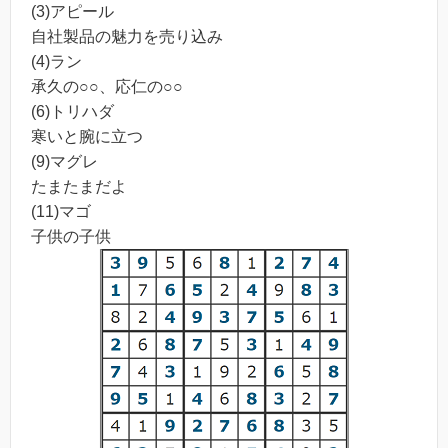
(3)アピール
自社製品の魅力を売り込み
(4)ラン
承久の○○、応仁の○○
(6)トリハダ
寒いと腕に立つ
(9)マグレ
たまたまだよ
(11)マゴ
子供の子供