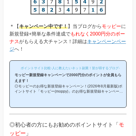
＊【
キャンペーン中です！
】当ブログから
モッピー
に
新規登録+簡単な条件達成で
もれなく2000円分のボー
ナス
がもらえる大チャンス！詳細は
キャンペーンペー
ジ
へ！
ポイントサイト比較-人に教えたいネット副業！皆が得するブログ-
モッピー新規登録キャンペーンで2000円分のポイントが全員もら
えます！
◎モッピーのお得な新規登録キャンペーン！(2026年8月最新版)ポ
イントサイト「モッピー(moppy)」のお得な新規登録キャンペーン
(友達紹介キャンペーン)を紹介します！「モッピーはどこから登録
するとお得になるの？」「モッピーにお得に入会できる時期や方法
はあるの？」という方は必見です！モッピー新規登録キャンペーン
内容キャンペーンの内容は「モッピーに新規登録(無料)して簡単な
条件を満たすと、もれなく2000円分のボーナスポイントがもらえ
る」という、シンプルなものです。(*ちなみに「2000円分のボー
◎初心者の方にもお勧めのポイントサイト「
モ
ナス」というのは過去のキ...
ッピー
」