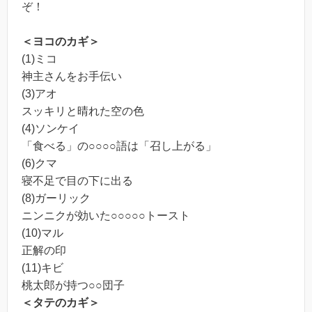
ぞ！
＜ヨコのカギ＞
(1)ミコ
神主さんをお手伝い
(3)アオ
スッキリと晴れた空の色
(4)ソンケイ
「食べる」の○○○○語は「召し上がる」
(6)クマ
寝不足で目の下に出る
(8)ガーリック
ニンニクが効いた○○○○○トースト
(10)マル
正解の印
(11)キビ
桃太郎が持つ○○団子
＜タテのカギ＞