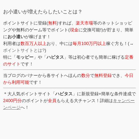
ー
お小遣いが増えたらしたいことは？
ポイントサイトに登録(
無料
)すれば、
楽天市場
等のネットショッピ
ングや無料のゲーム等でポイント(
現金
に交換可能!)が貯まり、簡単
に
お小遣い
が稼げます！
利用者は
数百万人以上
おり、中には
毎月100万円以上
稼ぐ方も！(→
ポイントサイトとは?
)
特に「
モッピー
」や「
ハピタス
」等は初心者でも簡単に稼げる
定番
のサイト
です！
当ブログのバナーから各サイトへほんの
数分
で
無料登録
でき、
今日
から利用可能
です！
＊大人気ポイントサイト「
ハピタス
」に新規登録+簡単な条件達成で
2400円分
のポイントが
全員
もらえる大チャンス！詳細は
キャンペー
ンページ
へ！