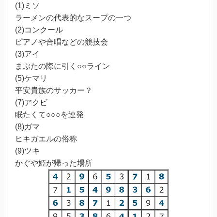
(1)ミソ
ラーメンの代表的なスープの一つ
(2)コンクール
ピアノや合唱などの競技会
(3)アイ
まぶたの際に引く○○ライン
(5)ケマリ
平安貴族のサッカー？
(7)アクビ
眠たくて○○○を連発
(8)ガマ
ヒキガエルの俗称
(9)ツキ
かぐや姫が帰った場所