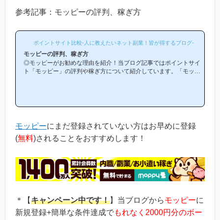
参考記事：モッピーの評判、稼ぎ方
ポイントサイト比較-人に教えたいネット副業！皆が得するブログ-
モッピーの評判、稼ぎ方
◎モッピーがお勧めな理由を紹介！当ブログ記事ではポイントサイ
ト「モッピー」の評判や稼ぎ方について紹介しています。「モッピ
ーは他のポイントサイトと比較して稼ぎやすいの？」「モッピーが
お勧めな理由はどういうところ？」等と疑問のある方には非常に役
立つと思います！(*ポイントサイト初心者の方にもわかりやすい解
説を目指しており、おかげ様で当ブログからモッピー等のポイント
サイトに新規登録された方は1万人以上もおられます！)モッピーは
初心者の方でも稼ぎやすく、当ブログでもおすすめ第1位のポイン
モッピー
にまだ登録されていない方はお早めに登録
トサイトです！当ペ...
(
無料
)されることをおすすめします！
＊【
キャンペーン中です！
】当ブログから
モッピー
に
新規登録+簡単な条件達成で
もれなく2000円分のボー