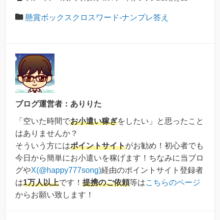
懸賞ボックスクロスワード-ナンプレ答え
ブログ運営者：ありりた
「空いた時間で
お小遣い稼ぎ
をしたい」と思ったこと
はありませんか？
そういう方には
ポイントサイト
がお勧め！初心者でも
今日から簡単にお小遣いを稼げます！ちなみに当ブロ
グや
X(@happy777song)
経由のポイントサイト登録者
は
1万人以上
です！
提携のご依頼
等は
こちらのページ
からお願い致します！