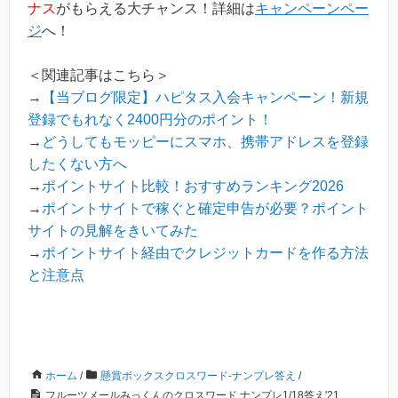
ナス
がもらえる大チャンス！詳細は
キャンペーンペー
ジ
へ！
＜関連記事はこちら＞
→
【当ブログ限定】ハピタス入会キャンペーン！新規
登録でもれなく2400円分のポイント！
→
どうしてもモッピーにスマホ、携帯アドレスを登録
したくない方へ
→
ポイントサイト比較！おすすめランキング2026
→
ポイントサイトで稼ぐと確定申告が必要？ポイント
サイトの見解をきいてみた
→
ポイントサイト経由でクレジットカードを作る方法
と注意点
ホーム
/
懸賞ボックスクロスワード-ナンプレ答え
/
フルーツメールみっくんのクロスワード,ナンプレ1/18答え'21