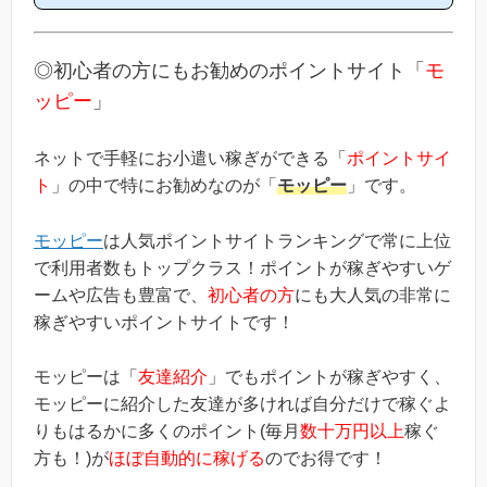
はあるの？」という方は必見です！モッピー新規登録キャンペーン
内容キャンペーンの内容は「モッピーに新規登録(無料)して簡単な
条件を満たすと、もれなく2000円分のボーナスポイントがもらえ
る」という、シンプルなものです。(*ちなみに「2000円分のボー
◎初心者の方にもお勧めのポイントサイト「
モ
ナス」というのは過去のキ...
ッピー
」
ネットで手軽にお小遣い稼ぎができる「
ポイントサイ
ト
」の中で特にお勧めなのが「
モッピー
」です。
モッピー
は人気ポイントサイトランキングで常に上位
で利用者数もトップクラス！ポイントが稼ぎやすいゲ
ームや広告も豊富で、
初心者の方
にも大人気の非常に
稼ぎやすいポイントサイトです！
モッピーは「
友達紹介
」でもポイントが稼ぎやすく、
モッピーに紹介した友達が多ければ自分だけで稼ぐよ
りもはるかに多くのポイント(毎月
数十万円以上
稼ぐ
方も！)が
ほぼ自動的に稼げる
のでお得です！