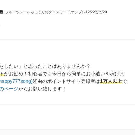
フルーツメールみっくんのクロスワード,ナンプレ12/22答え'20
え
をしたい」と思ったことはありませんか？
ト
がお勧め！初心者でも今日から簡単にお小遣いを稼げま
happy777song)
経由のポイントサイト登録者は
1万人以上
で
のページ
からお願い致します！