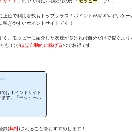
トサイト
」の中で特にお勧めなのが「
モッピー
」です。
に上位で利用者数もトップクラス！ポイントが稼ぎやすいゲー
に稼ぎやすいポイントサイトです！
すく、モッピーに紹介した友達が多ければ自分だけで稼ぐより
方も！)が
ほぼ自動的に稼げる
のでお得です！
ログ-
事ではポイントサイト
います。「モッピーは
」「モッピーがお勧め
には非常に役立つと思
りやすい解説を目指し
ポイントサイトに新規
ピーは初心者の方でも
イントサイトです！当
登録(
無料
)されることをおすすめします！