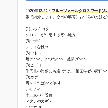
2020年
12/22
の
フルーツメール
クロスワード
(
み
報で紹介します。今日の解答にお悩みの方はど
(1)ホッキョク
シロクマが生息する寒い地方
(5)ウチキ
シャイな性格
(6)ウドン
焼き○○○、きつね○○○、釜揚げ○○○
(8)ヒデヨ
千円札の肖像にも選ばれた、細菌学者の野口○○
(9)カゲ
噂をすれば○○がさす
(10)ウマ
十二支の７番目
＜タテのカギ＞
(1)ホウキ