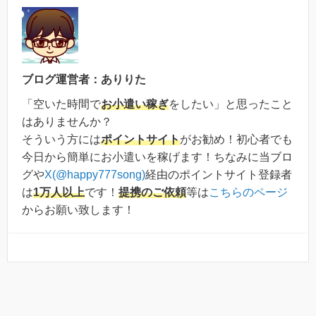
ブログ運営者：ありりた
「空いた時間で
お小遣い稼ぎ
をしたい」と思ったこと
はありませんか？
そういう方には
ポイントサイト
がお勧め！初心者でも
今日から簡単にお小遣いを稼げます！ちなみに当ブロ
グや
X(@happy777song)
経由のポイントサイト登録者
は
1万人以上
です！
提携のご依頼
等は
こちらのページ
からお願い致します！