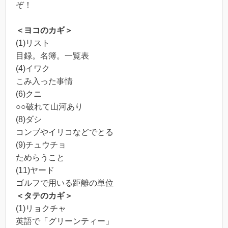
ぞ！
＜ヨコのカギ＞
(1)リスト
目録。名簿。一覧表
(4)イワク
こみ入った事情
(6)クニ
○○破れて山河あり
(8)ダシ
コンブやイリコなどでとる
(9)チュウチョ
ためらうこと
(11)ヤード
ゴルフで用いる距離の単位
＜タテのカギ＞
(1)リョクチャ
英語で「グリーンティー」