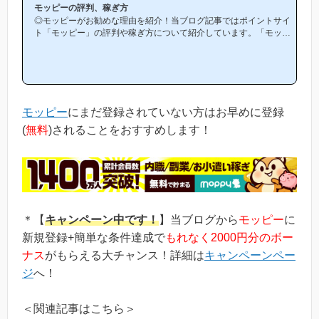
モッピーの評判、稼ぎ方
◎モッピーがお勧めな理由を紹介！当ブログ記事ではポイントサイ
ト「モッピー」の評判や稼ぎ方について紹介しています。「モッピ
ーは他のポイントサイトと比較して稼ぎやすいの？」「モッピーが
お勧めな理由はどういうところ？」等と疑問のある方には非常に役
立つと思います！(*ポイントサイト初心者の方にもわかりやすい解
説を目指しており、おかげ様で当ブログからモッピー等のポイント
サイトに新規登録された方は1万人以上もおられます！)モッピーは
初心者の方でも稼ぎやすく、当ブログでもおすすめ第1位のポイン
モッピー
にまだ登録されていない方はお早めに登録
トサイトです！当ペ...
(
無料
)されることをおすすめします！
＊【
キャンペーン中です！
】当ブログから
モッピー
に
新規登録+簡単な条件達成で
もれなく2000円分のボー
ナス
がもらえる大チャンス！詳細は
キャンペーンペー
ジ
へ！
＜関連記事はこちら＞