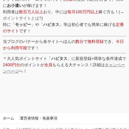
に
お小遣い
が稼げます！
利用者は
数百万人以上
おり、中には
毎月100万円以上
稼ぐ方も！(→
ポイントサイトとは?
)
特に「
モッピー
」や「
ハピタス
」等は初心者でも簡単に稼げる
定番
のサイト
です！
当ブログのバナーから各サイトへほんの
数分
で
無料登録
でき、
今日
から利用可能
です！
＊大人気ポイントサイト「
ハピタス
」に新規登録+簡単な条件達成で
2400円分
のポイントが
全員
もらえる大チャンス！詳細は
キャンペー
ンページ
へ！
ホーム
運営者情報・免責事項