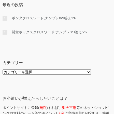
最近の投稿
ポンタクロスワード,ナンプレ8/9答え’26
懸賞ボックスクロスワード,ナンプレ8/9答え’26
カテゴリー
カ
テ
ゴ
リ
ー
お小遣いが増えたらしたいことは？
ポイントサイトに登録(
無料
)すれば、
楽天市場
等のネットショッピ
ングや無料のゲーム等でポイント(
現金
に交換可能!)が貯まり、簡単