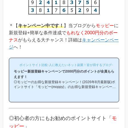
＊【
キャンペーン中です！
】当ブログから
モッピー
に
新規登録+簡単な条件達成で
もれなく2000円分のボー
ナス
がもらえる大チャンス！詳細は
キャンペーンペー
ジ
へ！
ポイントサイト比較-人に教えたいネット副業！皆が得するブログ-
モッピー新規登録キャンペーンで2000円分のポイントが全員もら
えます！
◎モッピーのお得な新規登録キャンペーン！(2026年8月最新版)ポ
イントサイト「モッピー(moppy)」のお得な新規登録キャンペーン
(友達紹介キャンペーン)を紹介します！「モッピーはどこから登録
するとお得になるの？」「モッピーにお得に入会できる時期や方法
はあるの？」という方は必見です！モッピー新規登録キャンペーン
内容キャンペーンの内容は「モッピーに新規登録(無料)して簡単な
条件を満たすと、もれなく2000円分のボーナスポイントがもらえ
る」という、シンプルなものです。(*ちなみに「2000円分のボー
◎初心者の方にもお勧めのポイントサイト「
モ
ナス」というのは過去のキ...
ッピー
」