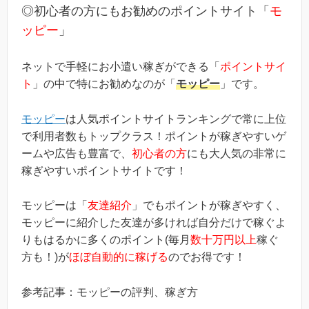
る」という、シンプルなものです。(*ちなみに「2000円分のボー
◎初心者の方にもお勧めのポイントサイト「
モ
ナス」というのは過去のキ...
ッピー
」
ネットで手軽にお小遣い稼ぎができる「
ポイントサイ
ト
」の中で特にお勧めなのが「
モッピー
」です。
モッピー
は人気ポイントサイトランキングで常に上位
で利用者数もトップクラス！ポイントが稼ぎやすいゲ
ームや広告も豊富で、
初心者の方
にも大人気の非常に
稼ぎやすいポイントサイトです！
モッピーは「
友達紹介
」でもポイントが稼ぎやすく、
モッピーに紹介した友達が多ければ自分だけで稼ぐよ
りもはるかに多くのポイント(毎月
数十万円以上
稼ぐ
方も！)が
ほぼ自動的に稼げる
のでお得です！
参考記事：モッピーの評判、稼ぎ方