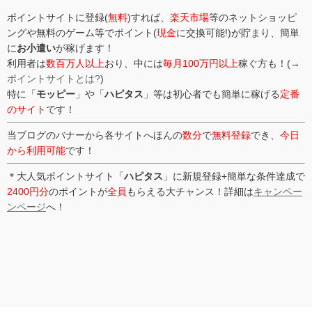
ポイントサイトに登録(
無料
)すれば、
楽天市場
等のネットショッピ
ングや無料のゲーム等でポイント(
現金
に交換可能!)が貯まり、簡単
に
お小遣い
が稼げます！
利用者は
数百万人以上
おり、中には
毎月100万円以上
稼ぐ方も！(→
ポイントサイトとは?
)
特に「
モッピー
」や「
ハピタス
」等は初心者でも簡単に稼げる
定番
のサイト
です！
当ブログのバナーから各サイトへほんの
数分
で
無料登録
でき、
今日
から利用可能
です！
＊大人気ポイントサイト「
ハピタス
」に新規登録+簡単な条件達成で
2400円分
のポイントが
全員
もらえる大チャンス！詳細は
キャンペー
ンページ
へ！