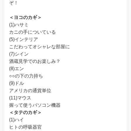
ぞ！
＜ヨコのカギ＞
(1)ハサミ
カニの手についている
(5)インテリア
こだわってオシャレな部屋に
(7)シイン
酒蔵見学でのお楽しみ？
(8)エン
○○の下の力持ち
(9)ドル
アメリカの通貨単位
(11)マウス
握って使うパソコン機器
＜タテのカギ＞
(1)ハイ
ヒトの呼吸器官