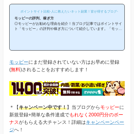
ポイントサイト比較-人に教えたいネット副業！皆が得するブログ-
モッピーの評判、稼ぎ方
◎モッピーがお勧めな理由を紹介！当ブログ記事ではポイントサイ
ト「モッピー」の評判や稼ぎ方について紹介しています。「モッピ
ーは他のポイントサイトと比較して稼ぎやすいの？」「モッピーが
お勧めな理由はどういうところ？」等と疑問のある方には非常に役
立つと思います！(*ポイントサイト初心者の方にもわかりやすい解
説を目指しており、おかげ様で当ブログからモッピー等のポイント
サイトに新規登録された方は1万人以上もおられます！)モッピーは
初心者の方でも稼ぎやすく、当ブログでもおすすめ第1位のポイン
モッピー
にまだ登録されていない方はお早めに登録
トサイトです！当ペ...
(
無料
)されることをおすすめします！
＊【
キャンペーン中です！
】当ブログから
モッピー
に
新規登録+簡単な条件達成で
もれなく2000円分のボー
ナス
がもらえる大チャンス！詳細は
キャンペーンペー
ジ
へ！