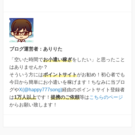
ブログ運営者：ありりた
「空いた時間で
お小遣い稼ぎ
をしたい」と思ったこと
はありませんか？
そういう方には
ポイントサイト
がお勧め！初心者でも
今日から簡単にお小遣いを稼げます！ちなみに当ブロ
グや
X(@happy777song)
経由のポイントサイト登録者
は
1万人以上
です！
提携のご依頼
等は
こちらのページ
からお願い致します！