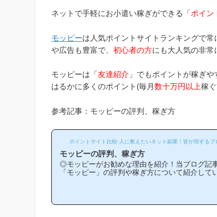
ネットで手軽にお小遣い稼ぎができる「
ポイン
モッピー
は人気ポイントサイトランキングで常
や広告も豊富で、
初心者の方
にも大人気の非常
モッピーは「
友達紹介
」でもポイントが稼ぎや
はるかに多くのポイント(毎月
数十万円以上
稼ぐ
参考記事：モッピーの評判、稼ぎ方
ポイントサイト比較-人に教えたいネット副業！皆が得するブ
モッピーの評判、稼ぎ方
◎モッピーがお勧めな理由を紹介！当ブログ記
「モッピー」の評判や稼ぎ方について紹介して
他のポイントサイトと比較して稼ぎやすいの？
な理由はどういうところ？」等と疑問のある方
います！(*ポイントサイト初心者の方にもわか
ており、おかげ様で当ブログからモッピー等の
登録された方は1万人以上もおられます！)モッ