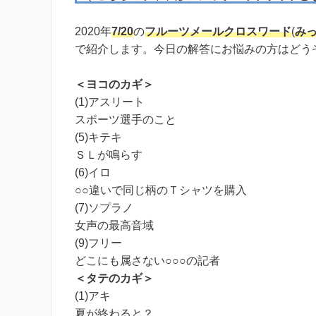
2020年
7/20
の
フルーツメール
クロスワード
(
み
で紹介します。今日の解答にお悩みの方はどう
＜ヨコのカギ＞
(1)アスリート
スポーツ選手のこと
(5)キテキ
ＳＬが鳴らす
(6)イロ
○○違いで同じ柄のＴシャツを購入
(7)ソプラノ
女声の最高音域
(9)フリー
どこにも属さない○○○の記者
＜タテのカギ＞
(1)アキ
夏が終わると？