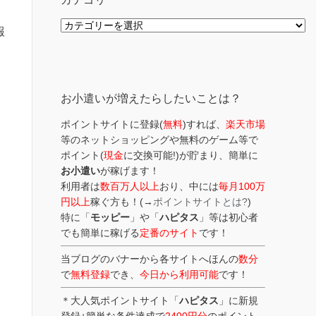
カ
報
テ
ゴ
リ
ー
お小遣いが増えたらしたいことは？
ポイントサイトに登録(
無料
)すれば、
楽天市場
等のネットショッピングや無料のゲーム等で
ポイント(
現金
に交換可能!)が貯まり、簡単に
お小遣い
が稼げます！
利用者は
数百万人以上
おり、中には
毎月100万
円以上
稼ぐ方も！(→
ポイントサイトとは?
)
特に「
モッピー
」や「
ハピタス
」等は初心者
でも簡単に稼げる
定番のサイト
です！
当ブログのバナーから各サイトへほんの
数分
で
無料登録
でき、
今日から利用可能
です！
＊大人気ポイントサイト「
ハピタス
」に新規