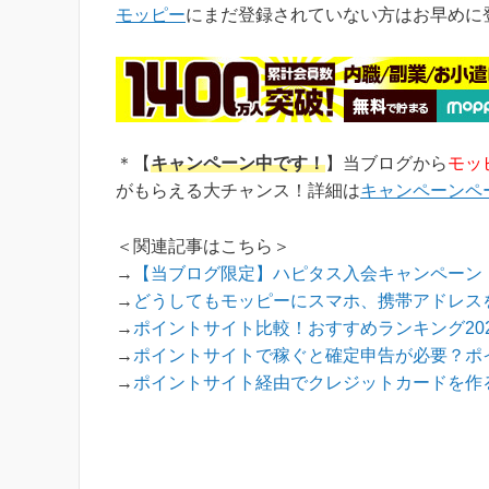
稼ぎやすく、当ブログでもおすすめ第1位のポ
モッピー
にまだ登録されていない方はお早めに
ペ...
＊【
キャンペーン中です！
】当ブログから
モッ
がもらえる大チャンス！詳細は
キャンペーンペ
＜関連記事はこちら＞
→
【当ブログ限定】ハピタス入会キャンペーン！
→
どうしてもモッピーにスマホ、携帯アドレス
→
ポイントサイト比較！おすすめランキング202
→
ポイントサイトで稼ぐと確定申告が必要？ポ
→
ポイントサイト経由でクレジットカードを作