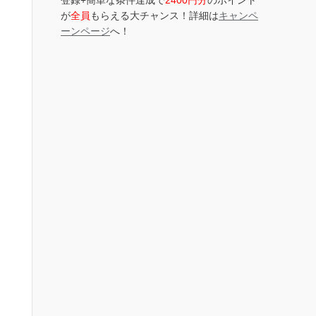
登録+簡単な条件達成で
2400円分
のポイント
が
全員
もらえる大チャンス！詳細は
キャンペ
ーンページ
へ！