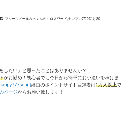
フルーツメールみっくんのクロスワード,ナンプレ7/20答え'20
え
をしたい」と思ったことはありませんか？
ト
がお勧め！初心者でも今日から簡単にお小遣いを稼げま
happy777song)
経由のポイントサイト登録者は
1万人以上
で
のページ
からお願い致します！