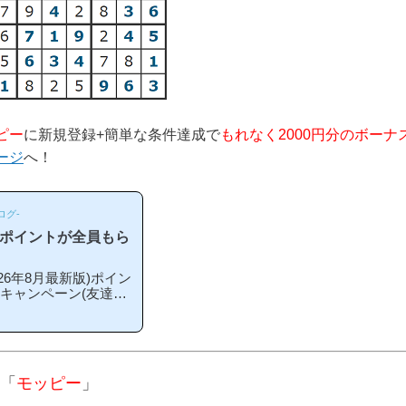
ピー
に新規登録+簡単な条件達成で
もれなく2000円分のボーナ
ージ
へ！
ログ-
のポイントが全員もら
6年8月最新版)ポイン
録キャンペーン(友達紹
こから登録するとお得
期や方法はあるの？」
ペーン内容キャンペー
単な条件を満たすと、
える」という、シンプル
「
モッピー
」
ス」というのは過去の