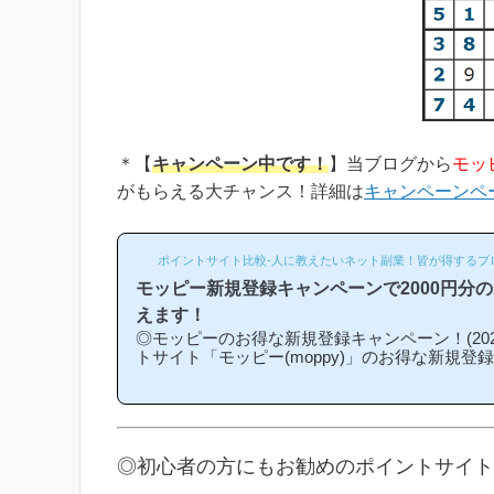
＊【
キャンペーン中です！
】当ブログから
モッ
がもらえる大チャンス！詳細は
キャンペーンペ
ポイントサイト比較-人に教えたいネット副業！皆が得するブ
モッピー新規登録キャンペーンで2000円分
えます！
◎モッピーのお得な新規登録キャンペーン！(202
トサイト「モッピー(moppy)」のお得な新規登
介キャンペーン)を紹介します！「モッピーはど
になるの？」「モッピーにお得に入会できる時
という方は必見です！モッピー新規登録キャン
ンの内容は「モッピーに新規登録(無料)して簡
もれなく2000円分のボーナスポイントがもら
◎初心者の方にもお勧めのポイントサイト
なものです。(*ちなみに「2000円分のボーナ
キ...