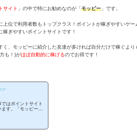
トサイト
」の中で特にお勧めなのが「
モッピー
」です。
に上位で利用者数もトップクラス！ポイントが稼ぎやすいゲー
に稼ぎやすいポイントサイトです！
すく、モッピーに紹介した友達が多ければ自分だけで稼ぐより
方も！)が
ほぼ自動的に稼げる
のでお得です！
ログ-
事ではポイントサイト
います。「モッピーは
」「モッピーがお勧め
には非常に役立つと思
りやすい解説を目指し
ポイントサイトに新規
ピーは初心者の方でも