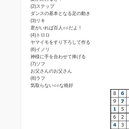
(2)ステップ
ダンスの基本となる足の動き
(3)リキ
君がいれば百人○○だよ！
(4)トロロ
ヤマイモをすり下ろして作る
(6)イノリ
神様に手を合わせて捧げる
(7)ソフ
お父さんのお父さん
(8)ラフ
気取らない○○な格好