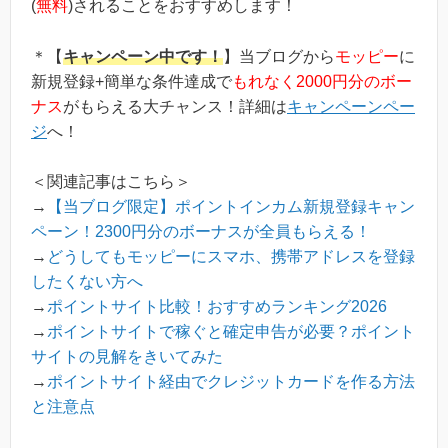
(
無料
)されることをおすすめします！
＊【
キャンペーン中です！
】当ブログから
モッピー
に
新規登録+簡単な条件達成で
もれなく2000円分のボー
ナス
がもらえる大チャンス！詳細は
キャンペーンペー
ジ
へ！
＜関連記事はこちら＞
→
【当ブログ限定】ポイントインカム新規登録キャン
ペーン！2300円分のボーナスが全員もらえる！
→
どうしてもモッピーにスマホ、携帯アドレスを登録
したくない方へ
→
ポイントサイト比較！おすすめランキング2026
→
ポイントサイトで稼ぐと確定申告が必要？ポイント
サイトの見解をきいてみた
→
ポイントサイト経由でクレジットカードを作る方法
と注意点