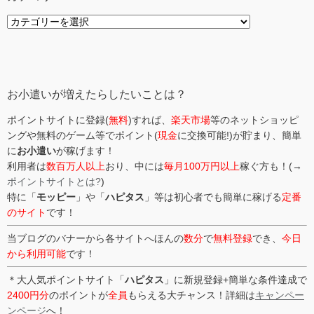
カ
テ
ゴ
リ
ー
お小遣いが増えたらしたいことは？
ポイントサイトに登録(
無料
)すれば、
楽天市場
等のネットショッピ
ングや無料のゲーム等でポイント(
現金
に交換可能!)が貯まり、簡単
に
お小遣い
が稼げます！
利用者は
数百万人以上
おり、中には
毎月100万円以上
稼ぐ方も！(→
ポイントサイトとは?
)
特に「
モッピー
」や「
ハピタス
」等は初心者でも簡単に稼げる
定番
のサイト
です！
当ブログのバナーから各サイトへほんの
数分
で
無料登録
でき、
今日
から利用可能
です！
＊大人気ポイントサイト「
ハピタス
」に新規登録+簡単な条件達成で
2400円分
のポイントが
全員
もらえる大チャンス！詳細は
キャンペー
ンページ
へ！