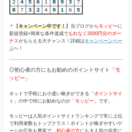
＊【
キャンペーン中です！
】当ブログから
モッピー
に
新規登録+簡単な条件達成で
もれなく2000円分のボー
ナス
がもらえる大チャンス！詳細は
キャンペーンペー
ジ
へ！
◎初心者の方にもお勧めのポイントサイト「
モ
ッピー
」
ネットで手軽にお小遣い稼ぎができる「
ポイントサイ
ト
」の中で特にお勧めなのが「
モッピー
」です。
モッピーは人気ポイントサイトランキングで常に上位
で利用者数もトップクラス！ポイントが稼ぎやすいゲ
ームや広告も豊富で、
初心者の方
にも大人気の非常に