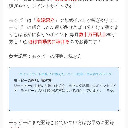
稼ぎやすいポイントサイトです！
モッピーは「
友達紹介
」でもポイントが稼ぎやすく、
モッピーに紹介した友達が多ければ自分だけで稼ぐよ
りもはるかに多くのポイント(毎月
数十万円以上
稼ぐ
方も！)が
ほぼ自動的に稼げる
のでお得です！
参考記事：モッピーの評判、稼ぎ方
ポイントサイト比較-人に教えたいネット副業！皆が得するブログ-
モッピーの評判、稼ぎ方
◎モッピーがお勧めな理由を紹介！当ブログ記事ではポイントサイ
ト「モッピー」の評判や稼ぎ方について紹介しています。「モッピ
ーは他のポイントサイトと比較して稼ぎやすいの？」「モッピーが
お勧めな理由はどういうところ？」等と疑問のある方には非常に役
立つと思います！(*ポイントサイト初心者の方にもわかりやすい解
説を目指しており、おかげ様で当ブログからモッピー等のポイント
サイトに新規登録された方は1万人以上もおられます！)モッピーは
初心者の方でも稼ぎやすく、当ブログでもおすすめ第1位のポイン
モッピーにまだ登録されていない方はお早めに登録
トサイトです！当ペ...