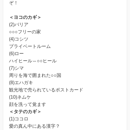
ぞ！
＜ヨコのカギ＞
(2)バリア
○○○フリーの家
(4)コシツ
プライベートルーム
(6)ロー
ハイヒール⇔○○ヒール
(7)シマ
周りを海で囲まれた○○国
(8)エハガキ
観光地で売られているポストカード
(10)ネムケ
顔を洗って覚ます
＜タテのカギ＞
(1)ココロ
愛の真ん中にある漢字？