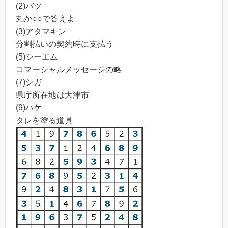
(2)バツ
丸か○○で答えよ
(3)アタマキン
分割払いの契約時に支払う
(5)シーエム
コマーシャルメッセージの略
(7)シガ
県庁所在地は大津市
(9)ハケ
タレを塗る道具