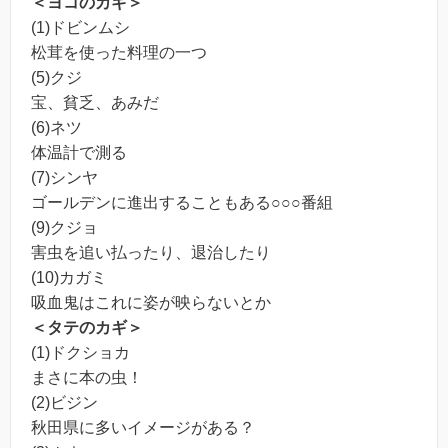
＜ヨコのカギ＞
(1)ドビンムシ
松茸を使った料理の一つ
(5)クジ
宝、貧乏、あみだ
(6)ネツ
体温計で測る
(7)シンヤ
ゴールデンに進出することもある○○○番組
(9)クジョ
害虫を追い払ったり、退治したり
(10)カガミ
吸血鬼はこれに姿が映らないとか
＜タテのカギ＞
(1)ドクショカ
まさに本の虫！
(2)ビジン
秋田県に多いイメージがある？