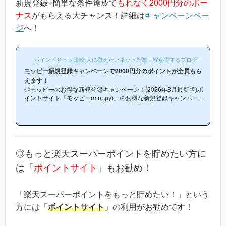
新規登録+簡単な条件達成で
もれなく2000円分のボー
ナス
がもらえる大チャンス！詳細は
キャンペーンペー
ジ
へ！
ポイントサイト比較-人に教えたいネット副業！皆が得するブログ-
モッピー新規登録キャンペーンで2000円分のポイントが全員もら
えます！
◎モッピーのお得な新規登録キャンペーン！(2026年8月最新版)ポ
イントサイト「モッピー(moppy)」のお得な新規登録キャンペーン
(友達紹介キャンペーン)を紹介します！「モッピーはどこから登録
するとお得になるの？」「モッピーにお得に入会できる時期や方法
はあるの？」という方は必見です！モッピー新規登録キャンペーン
内容キャンペーンの内容は「モッピーに新規登録(無料)して簡単な
条件を満たすと、もれなく2000円分のボーナスポイントがもらえ
る」という、シンプルなものです。(*ちなみに「2000円分のボー
◎もっと楽天スーパーポイントを貯めたい方に
ナス」というのは過去のキ...
は「
ポイントサイト
」もお勧め！
「楽天スーパーポイントをもっと貯めたい！」という
方には「
ポイントサイト
」の利用がお勧めです！