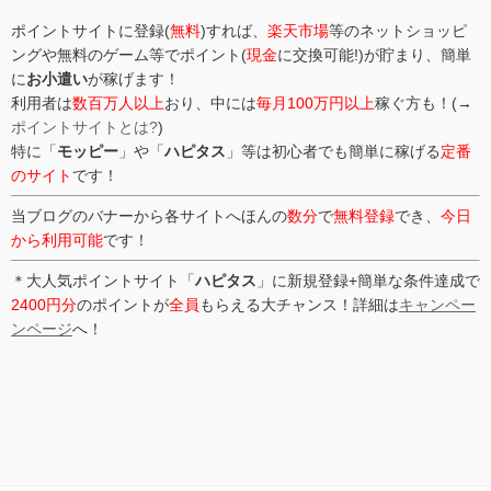
ポイントサイトに登録(
無料
)すれば、
楽天市場
等のネットショッピ
ングや無料のゲーム等でポイント(
現金
に交換可能!)が貯まり、簡単
に
お小遣い
が稼げます！
利用者は
数百万人以上
おり、中には
毎月100万円以上
稼ぐ方も！(→
ポイントサイトとは?
)
特に「
モッピー
」や「
ハピタス
」等は初心者でも簡単に稼げる
定番
のサイト
です！
当ブログのバナーから各サイトへほんの
数分
で
無料登録
でき、
今日
から利用可能
です！
＊大人気ポイントサイト「
ハピタス
」に新規登録+簡単な条件達成で
2400円分
のポイントが
全員
もらえる大チャンス！詳細は
キャンペー
ンページ
へ！