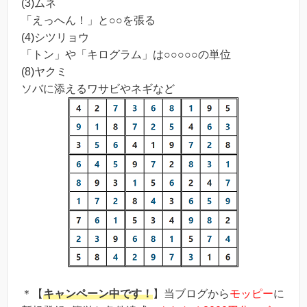
(3)ムネ
「えっへん！」と○○を張る
(4)シツリョウ
「トン」や「キログラム」は○○○○○の単位
(8)ヤクミ
ソバに添えるワサビやネギなど
＊【
キャンペーン中です！
】当ブログから
モッピー
に