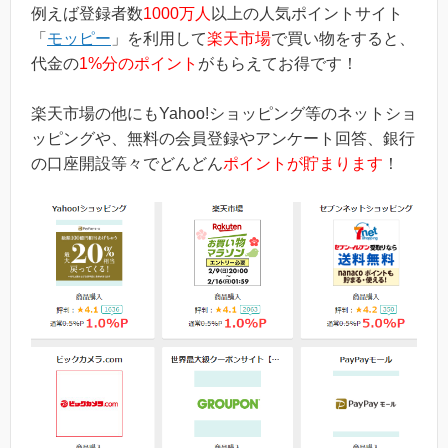
例えば登録者数
1000万人
以上の人気ポイントサイト
「
モッピー
」を利用して
楽天市場
で買い物をすると、
代金の
1%分のポイント
がもらえてお得です！
楽天市場の他にもYahoo!ショッピング等のネットショ
ッピングや、無料の会員登録やアンケート回答、銀行
の口座開設等々でどんどん
ポイントが貯まります
！