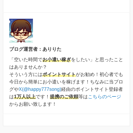
ブログ運営者：ありりた
「空いた時間で
お小遣い稼ぎ
をしたい」と思ったこと
はありませんか？
そういう方には
ポイントサイト
がお勧め！初心者でも
今日から簡単にお小遣いを稼げます！ちなみに当ブロ
グや
X(@happy777song)
経由のポイントサイト登録者
は
1万人以上
です！
提携のご依頼
等は
こちらのページ
からお願い致します！