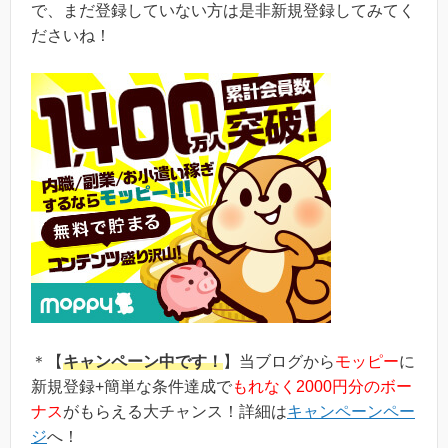
初心者の方でも稼ぎやすく、当ブログでもおすすめ第1位のポイン
で、まだ登録していない方は是非新規登録してみてく
トサイトです！当ペ...
ださいね！
＊【
キャンペーン中です！
】当ブログから
モッピー
に
新規登録+簡単な条件達成で
もれなく2000円分のボー
ナス
がもらえる大チャンス！詳細は
キャンペーンペー
ジ
へ！