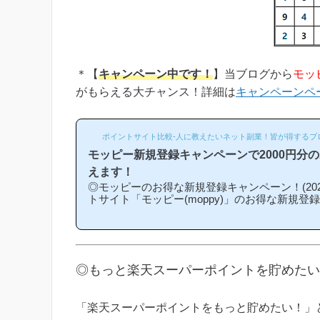
＊【
キャンペーン中です！
】当ブログから
モッ
がもらえる大チャンス！詳細は
キャンペーンペ
ポイントサイト比較-人に教えたいネット副業！皆が得するブ
モッピー新規登録キャンペーンで2000円分
えます！
◎モッピーのお得な新規登録キャンペーン！(202
トサイト「モッピー(moppy)」のお得な新規登
介キャンペーン)を紹介します！「モッピーはど
になるの？」「モッピーにお得に入会できる時
という方は必見です！モッピー新規登録キャン
ンの内容は「モッピーに新規登録(無料)して簡
もれなく2000円分のボーナスポイントがもら
◎もっと楽天スーパーポイントを貯めたい
なものです。(*ちなみに「2000円分のボーナ
キ...
「楽天スーパーポイントをもっと貯めたい！」