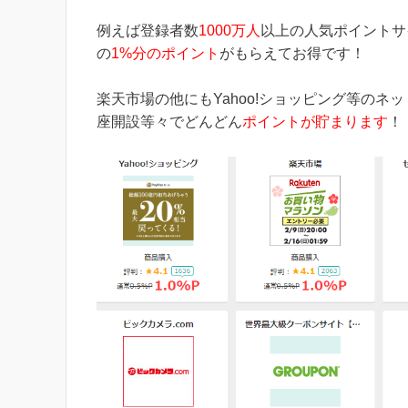
例えば登録者数
1000万人
以上の人気ポイントサ
の
1%分のポイント
がもらえてお得です！
楽天市場の他にもYahoo!ショッピング等の
座開設等々でどんどん
ポイントが貯まります
！