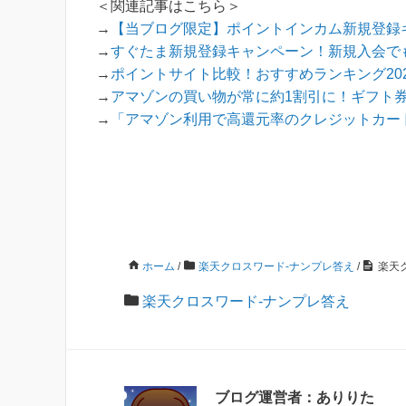
＜関連記事はこちら＞
→
【当ブログ限定】ポイントインカム新規登録キ
→
すぐたま新規登録キャンペーン！新規入会でも
→
ポイントサイト比較！おすすめランキング202
→
アマゾンの買い物が常に約1割引に！ギフト
→
「アマゾン利用で高還元率のクレジットカード
ホーム
/
楽天クロスワード-ナンプレ答え
/
楽天ク
楽天クロスワード-ナンプレ答え
ブログ運営者：ありりた