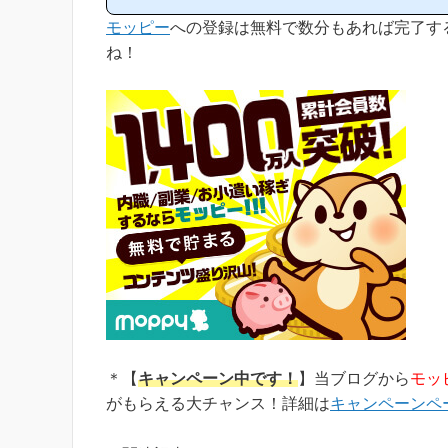
ており、おかげ様で当ブログからモッピー等の
モッピー
への登録は無料で数分もあれば完了す
登録された方は1万人以上もおられます！)モッ
稼ぎやすく、当ブログでもおすすめ第1位のポ
ね！
ペ...
＊【
キャンペーン中です！
】当ブログから
モッ
がもらえる大チャンス！詳細は
キャンペーンペ