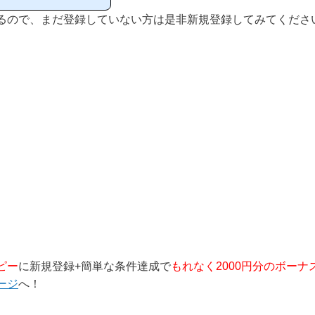
ポイントサイトに新規
るので、まだ登録していない方は是非新規登録してみてくださ
ピーは初心者の方でも
イントサイトです！当
ピー
に新規登録+簡単な条件達成で
もれなく2000円分のボーナ
ージ
へ！