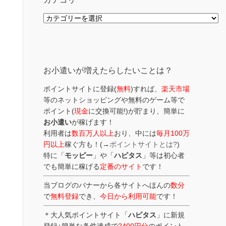
カ
テ
ゴ
リ
ー
お小遣いが増えたらしたいことは？
ポイントサイトに登録(
無料
)すれば、
楽天市場
等のネットショッピングや無料のゲーム等で
ポイント(
現金
に交換可能!)が貯まり、簡単に
お小遣い
が稼げます！
利用者は
数百万人以上
おり、中には
毎月100万
円以上
稼ぐ方も！(→
ポイントサイトとは?
)
特に「
モッピー
」や「
ハピタス
」等は初心者
でも簡単に稼げる
定番のサイト
です！
当ブログのバナーから各サイトへほんの
数分
で
無料登録
でき、
今日から利用可能
です！
＊大人気ポイントサイト「
ハピタス
」に新規