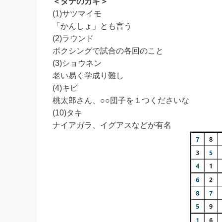
＜タテのカギ＞
(1)サツマイモ
「かんしょ」とも言う
(2)ラウンド
ボクシングで試合の各回のこと
(3)ショウネン
老い易く学成り難し
(4)キビ
桃太郎さん、○○団子を１つくださいな
(10)タキ
ナイアガラ、イグアスなどが有名