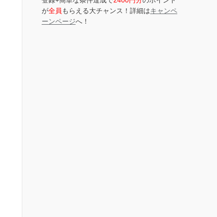
登録+簡単な条件達成で
2400円分
のポイント
が
全員
もらえる大チャンス！詳細は
キャンペ
ーンページ
へ！