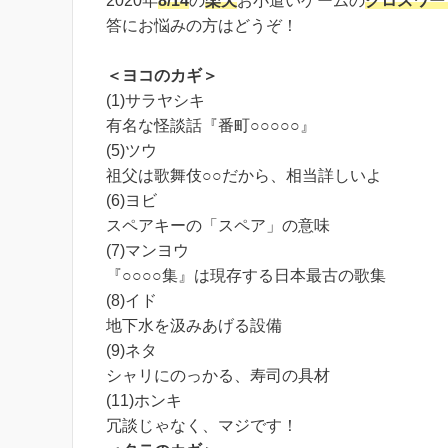
2020年
8/14
の
楽天
お小遣いゲームの
クロスワー
答にお悩みの方はどうぞ！
＜ヨコのカギ＞
(1)サラヤシキ
有名な怪談話『番町○○○○○』
(5)ツウ
祖父は歌舞伎○○だから、相当詳しいよ
(6)ヨビ
スペアキーの「スペア」の意味
(7)マンヨウ
『○○○○集』は現存する日本最古の歌集
(8)イド
地下水を汲みあげる設備
(9)ネタ
シャリにのっかる、寿司の具材
(11)ホンキ
冗談じゃなく、マジです！