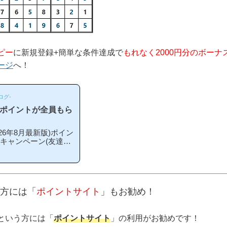
ピー
に新規登録+簡単な条件達成で
もれなく2000円分のボーナ
ージ
へ！
ログ-
のポイントが全員もら
6年8月最新版)ポイン
録キャンペーン(友達紹
こから登録するとお得
期や方法はあるの？」
ペーン内容キャンペー
単な条件を満たすと、
える」という、シンプル
方には「
ポイントサイト
」もお勧め！
ス」というのは過去の
という方には「
ポイントサイト
」の利用がお勧めです！