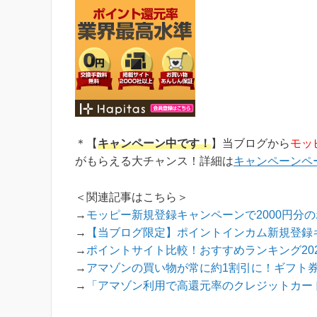
＊【
キャンペーン中です！
】当ブログから
モッ
がもらえる大チャンス！詳細は
キャンペーンペ
＜関連記事はこちら＞
→
モッピー新規登録キャンペーンで2000円分
→
【当ブログ限定】ポイントインカム新規登録キ
→
ポイントサイト比較！おすすめランキング202
→
アマゾンの買い物が常に約1割引に！ギフト
→
「アマゾン利用で高還元率のクレジットカード