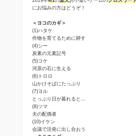
2019年
4/1
の
楽天
お小遣いゲームの
クロスワー
にお悩みの方はどうぞ！
＜ヨコのカギ＞
(1)ハタケ
作物を育てるために耕す
(4)シー
炭素の元素記号
(5)コケ
河原の石に生える
(6)トロロ
山かけそばにたっぷり
(7)ヨル
とっぷり日が暮れると…
(8)ツマ
夫の配偶者
(10)イケン
会議で活発に出し合おう