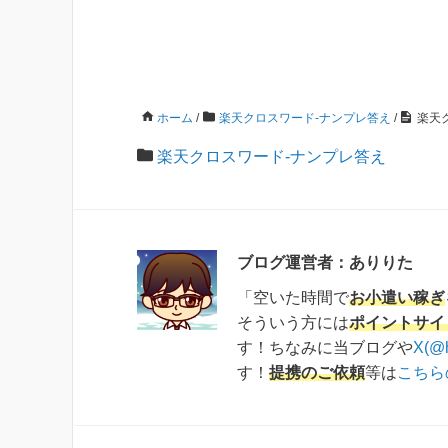
ホーム
/
楽天クロスワード-ナンプレ答え
/
楽天ク
楽天クロスワード-ナンプレ答え
ブログ運営者：ありりた
「空いた時間で
お小遣い稼ぎ
そういう方には
ポイントサイ
す！ちなみに当ブログや
X(@
す！
提携のご依頼
等は
こちら