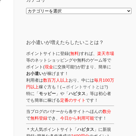
答
カ
テ
ゴ
リ
ー
お小遣いが増えたらしたいことは？
ポイントサイトに登録(
無料
)すれば、
楽天市場
等のネットショッピングや無料のゲーム等で
ポイント(
現金
に交換可能!)が貯まり、簡単に
お小遣い
が稼げます！
利用者は
数百万人以上
おり、中には
毎月100万
円以上
稼ぐ方も！(→
ポイントサイトとは?
)
特に「
モッピー
」や「
ハピタス
」等は初心者
でも簡単に稼げる
定番のサイト
です！
当ブログのバナーから各サイトへほんの
数分
で
無料登録
でき、
今日から利用可能
です！
＊大人気ポイントサイト「
ハピタス
」に新規