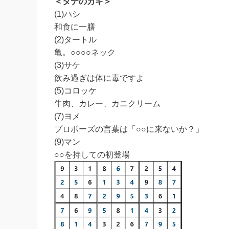
＜タテのカギ＞
(1)ハシ
和食に一膳
(2)タートル
亀。○○○○ネック
(3)サケ
飲み過ぎは体に毒ですよ
(5)コロッケ
牛肉、カレー、カニクリーム
(7)ヨメ
プロポーズの言葉は「○○に来ないか？」
(9)マン
○○を持しての初登場