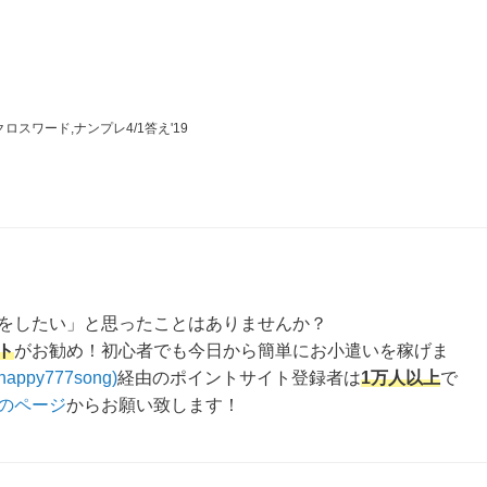
ロスワード,ナンプレ4/1答え'19
をしたい」と思ったことはありませんか？
ト
がお勧め！初心者でも今日から簡単にお小遣いを稼げま
happy777song)
経由のポイントサイト登録者は
1万人以上
で
のページ
からお願い致します！