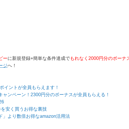
ピー
に新規登録+簡単な条件達成で
もれなく2000円分のボーナ
ージ
へ！
のポイントが全員もらえます！
ャンペーン！2300円分のボーナスが全員もらえる！
6
券を安く買うお得な裏技
」より数倍お得なamazon活用法