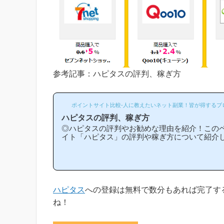
参考記事：ハピタスの評判、稼ぎ方
ポイントサイト比較-人に教えたいネット副業！皆が得するブ
ハピタスの評判、稼ぎ方
◎ハピタスの評判やお勧めな理由を紹介！この
イト「ハピタス」の評判や稼ぎ方について紹介
スは他のポイントサイトと比較して稼ぎやすい
勧めな理由はどういうところ？」等と疑問のあ
と思います！(*ポイントサイト初心者の方にも
指しており、おかげ様で当ブログからハピタス
新規登録された方は1万人以上もおられます！)
への新規登録はほんの数分で簡単にできるので
ハピタス
への登録は無料で数分もあれば完了す
め...
ね！