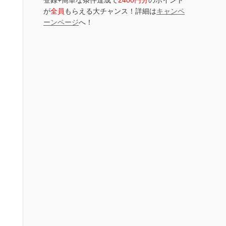
登録+簡単な条件達成で
2400円分
のポイント
が
全員
もらえる大チャンス！詳細は
キャンペ
ーンページ
へ！