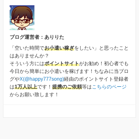
ブログ運営者：ありりた
「空いた時間で
お小遣い稼ぎ
をしたい」と思ったこと
はありませんか？
そういう方には
ポイントサイト
がお勧め！初心者でも
今日から簡単にお小遣いを稼げます！ちなみに当ブロ
グや
X(@happy777song)
経由のポイントサイト登録者
は
1万人以上
です！
提携のご依頼
等は
こちらのページ
からお願い致します！