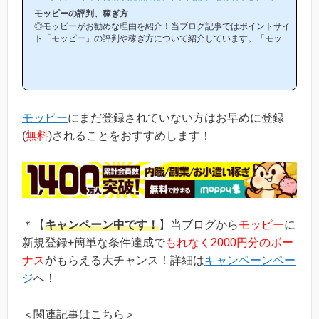
モッピーの評判、稼ぎ方
◎モッピーがお勧めな理由を紹介！当ブログ記事ではポイントサイ
ト「モッピー」の評判や稼ぎ方について紹介しています。「モッピ
ーは他のポイントサイトと比較して稼ぎやすいの？」「モッピーが
お勧めな理由はどういうところ？」等と疑問のある方には非常に役
立つと思います！(*ポイントサイト初心者の方にもわかりやすい解
説を目指しており、おかげ様で当ブログからモッピー等のポイント
サイトに新規登録された方は1万人以上もおられます！)モッピーは
初心者の方でも稼ぎやすく、当ブログでもおすすめ第1位のポイン
モッピー
にまだ登録されていない方はお早めに登録
トサイトです！当ペ...
(
無料
)されることをおすすめします！
＊【
キャンペーン中です！
】当ブログから
モッピー
に
新規登録+簡単な条件達成で
もれなく2000円分のボー
ナス
がもらえる大チャンス！詳細は
キャンペーンペー
ジ
へ！
＜関連記事はこちら＞