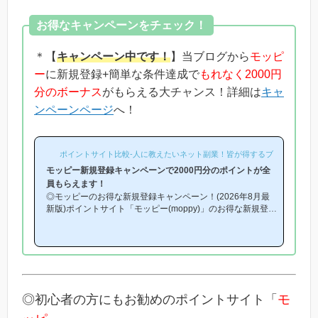
お得なキャンペーンをチェック！
＊【
キャンペーン中です！
】当ブログから
モッピ
ー
に新規登録+簡単な条件達成で
もれなく2000円
分のボーナス
がもらえる大チャンス！詳細は
キャ
ンペーンページ
へ！
ポイントサイト比較-人に教えたいネット副業！皆が得するブログ-
モッピー新規登録キャンペーンで2000円分のポイントが全
員もらえます！
◎モッピーのお得な新規登録キャンペーン！(2026年8月最
新版)ポイントサイト「モッピー(moppy)」のお得な新規登録
キャンペーン(友達紹介キャンペーン)を紹介します！「モッ
ピーはどこから登録するとお得になるの？」「モッピーにお
得に入会できる時期や方法はあるの？」という方は必見で
す！モッピー新規登録キャンペーン内容キャンペーンの内容
は「モッピーに新規登録(無料)して簡単な条件を満たすと、
もれなく2000円分のボーナスポイントがもらえる」とい
う、シンプルなものです。(*ちなみに「2000円分のボーナ
◎初心者の方にもお勧めのポイントサイト「
モ
ス」というのは過去のキ...