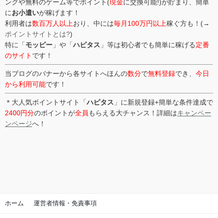
ングや無料のゲーム等でポイント(
現金
に交換可能!)が貯まり、簡単
に
お小遣い
が稼げます！
利用者は
数百万人以上
おり、中には
毎月100万円以上
稼ぐ方も！(→
ポイントサイトとは?
)
特に「
モッピー
」や「
ハピタス
」等は初心者でも簡単に稼げる
定番
のサイト
です！
当ブログのバナーから各サイトへほんの
数分
で
無料登録
でき、
今日
から利用可能
です！
＊大人気ポイントサイト「
ハピタス
」に新規登録+簡単な条件達成で
2400円分
のポイントが
全員
もらえる大チャンス！詳細は
キャンペー
ンページ
へ！
ホーム
運営者情報・免責事項