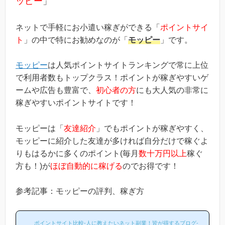
ッピー
」
ネットで手軽にお小遣い稼ぎができる「
ポイントサイ
ト
」の中で特にお勧めなのが「
モッピー
」です。
モッピー
は人気ポイントサイトランキングで常に上位
で利用者数もトップクラス！ポイントが稼ぎやすいゲ
ームや広告も豊富で、
初心者の方
にも大人気の非常に
稼ぎやすいポイントサイトです！
モッピーは「
友達紹介
」でもポイントが稼ぎやすく、
モッピーに紹介した友達が多ければ自分だけで稼ぐよ
りもはるかに多くのポイント(毎月
数十万円以上
稼ぐ
方も！)が
ほぼ自動的に稼げる
のでお得です！
参考記事：モッピーの評判、稼ぎ方
ポイントサイト比較-人に教えたいネット副業！皆が得するブログ-