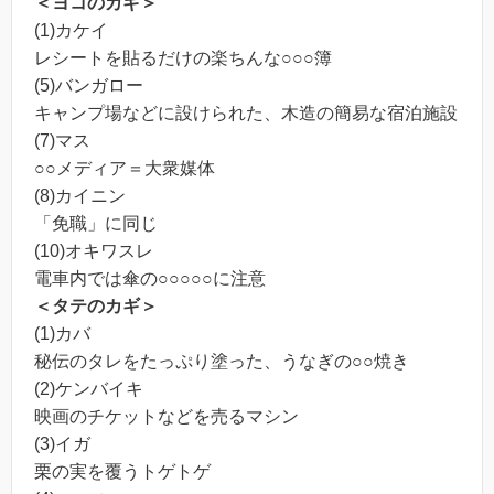
＜ヨコのカギ＞
(1)カケイ
レシートを貼るだけの楽ちんな○○○簿
(5)バンガロー
キャンプ場などに設けられた、木造の簡易な宿泊施設
(7)マス
○○メディア＝大衆媒体
(8)カイニン
「免職」に同じ
(10)オキワスレ
電車内では傘の○○○○○に注意
＜タテのカギ＞
(1)カバ
秘伝のタレをたっぷり塗った、うなぎの○○焼き
(2)ケンバイキ
映画のチケットなどを売るマシン
(3)イガ
栗の実を覆うトゲトゲ