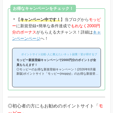
お得なキャンペーンをチェック！
＊【
キャンペーン中です！
】当ブログから
モッピ
ー
に新規登録+簡単な条件達成で
もれなく2000円
分のボーナス
がもらえる大チャンス！詳細は
キャ
ンペーンページ
へ！
ポイントサイト比較-人に教えたいネット副業！皆が得するブログ-
モッピー新規登録キャンペーンで2000円分のポイントが全
員もらえます！
◎モッピーのお得な新規登録キャンペーン！(2026年8月最
新版)ポイントサイト「モッピー(moppy)」のお得な新規登録
キャンペーン(友達紹介キャンペーン)を紹介します！「モッ
ピーはどこから登録するとお得になるの？」「モッピーにお
得に入会できる時期や方法はあるの？」という方は必見で
す！モッピー新規登録キャンペーン内容キャンペーンの内容
は「モッピーに新規登録(無料)して簡単な条件を満たすと、
もれなく2000円分のボーナスポイントがもらえる」とい
う、シンプルなものです。(*ちなみに「2000円分のボーナ
◎初心者の方にもお勧めのポイントサイト「
モ
ス」というのは過去のキ...
ッピー
」