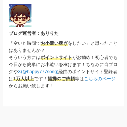
ブログ運営者：ありりた
「空いた時間で
お小遣い稼ぎ
をしたい」と思ったこと
はありませんか？
そういう方には
ポイントサイト
がお勧め！初心者でも
今日から簡単にお小遣いを稼げます！ちなみに当ブロ
グや
X(@happy777song)
経由のポイントサイト登録者
は
1万人以上
です！
提携のご依頼
等は
こちらのページ
からお願い致します！