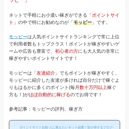
ネットで手軽にお小遣い稼ぎができる「
ポイントサイ
ト
」の中で特にお勧めなのが「
モッピー
」です。
モッピー
は人気ポイントサイトランキングで常に上位
で利用者数もトップクラス！ポイントが稼ぎやすいゲ
ームや広告も豊富で、
初心者の方
にも大人気の非常に
稼ぎやすいポイントサイトです！
モッピーは「
友達紹介
」でもポイントが稼ぎやすく、
モッピーに紹介した友達が多ければ自分だけで稼ぐよ
りもはるかに多くのポイント(毎月
数十万円以上
稼ぐ
方も！)が
ほぼ自動的に稼げる
のでお得です！
参考記事：モッピーの評判、稼ぎ方
ポイントサイト比較-人に教えたいネット副業！皆が得するブログ-