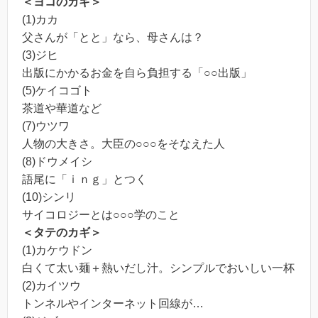
＜ヨコのカギ＞
(1)カカ
父さんが「とと」なら、母さんは？
(3)ジヒ
出版にかかるお金を自ら負担する「○○出版」
(5)ケイコゴト
茶道や華道など
(7)ウツワ
人物の大きさ。大臣の○○○をそなえた人
(8)ドウメイシ
語尾に「ｉｎｇ」とつく
(10)シンリ
サイコロジーとは○○○学のこと
＜タテのカギ＞
(1)カケウドン
白くて太い麺＋熱いだし汁。シンプルでおいしい一杯
(2)カイツウ
トンネルやインターネット回線が…