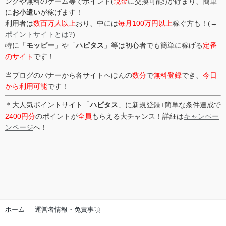
ングや無料のゲーム等でポイント(
現金
に交換可能!)が貯まり、簡単
に
お小遣い
が稼げます！
利用者は
数百万人以上
おり、中には
毎月100万円以上
稼ぐ方も！(→
ポイントサイトとは?
)
特に「
モッピー
」や「
ハピタス
」等は初心者でも簡単に稼げる
定番
のサイト
です！
当ブログのバナーから各サイトへほんの
数分
で
無料登録
でき、
今日
から利用可能
です！
＊大人気ポイントサイト「
ハピタス
」に新規登録+簡単な条件達成で
2400円分
のポイントが
全員
もらえる大チャンス！詳細は
キャンペー
ンページ
へ！
ホーム
運営者情報・免責事項