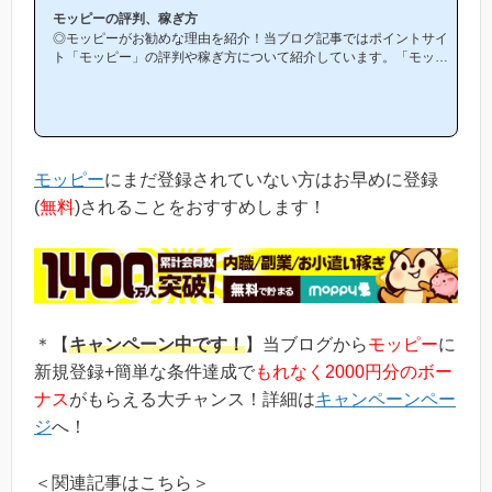
モッピーの評判、稼ぎ方
◎モッピーがお勧めな理由を紹介！当ブログ記事ではポイントサイ
ト「モッピー」の評判や稼ぎ方について紹介しています。「モッピ
ーは他のポイントサイトと比較して稼ぎやすいの？」「モッピーが
お勧めな理由はどういうところ？」等と疑問のある方には非常に役
立つと思います！(*ポイントサイト初心者の方にもわかりやすい解
説を目指しており、おかげ様で当ブログからモッピー等のポイント
サイトに新規登録された方は1万人以上もおられます！)モッピーは
初心者の方でも稼ぎやすく、当ブログでもおすすめ第1位のポイン
モッピー
にまだ登録されていない方はお早めに登録
トサイトです！当ペ...
(
無料
)されることをおすすめします！
＊【
キャンペーン中です！
】当ブログから
モッピー
に
新規登録+簡単な条件達成で
もれなく2000円分のボー
ナス
がもらえる大チャンス！詳細は
キャンペーンペー
ジ
へ！
＜関連記事はこちら＞