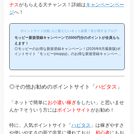
ナス
がもらえる大チャンス！詳細は
キャンペーンペー
ジ
へ！
ポイントサイト比較-人に教えたいネット副業！皆が得するブログ-
モッピー新規登録キャンペーンで2000円分のポイントが全員もら
えます！
◎モッピーのお得な新規登録キャンペーン！(2026年8月最新版)ポ
イントサイト「モッピー(moppy)」のお得な新規登録キャンペーン
(友達紹介キャンペーン)を紹介します！「モッピーはどこから登録
するとお得になるの？」「モッピーにお得に入会できる時期や方法
はあるの？」という方は必見です！モッピー新規登録キャンペーン
内容キャンペーンの内容は「モッピーに新規登録(無料)して簡単な
条件を満たすと、もれなく2000円分のボーナスポイントがもらえ
る」という、シンプルなものです。(*ちなみに「2000円分のボー
◎その他お勧めのポイントサイト「
ハピタス
」
ナス」というのは過去のキ...
「ネットで簡単に
お小遣い稼ぎ
をしたい」と思いませ
んか？そういう方には
ポイントサイト
がお勧め！
特に、人気ポイントサイト「
ハピタス
」は稼ぎやすさ
や使いやすさの面で非常に優れており、
初心者
にもお