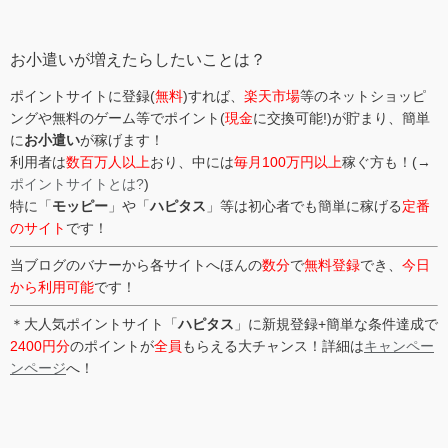
リ
ー
お小遣いが増えたらしたいことは？
ポイントサイトに登録(
無料
)すれば、
楽天市場
等のネットショッピ
ングや無料のゲーム等でポイント(
現金
に交換可能!)が貯まり、簡単
に
お小遣い
が稼げます！
利用者は
数百万人以上
おり、中には
毎月100万円以上
稼ぐ方も！(→
ポイントサイトとは?
)
特に「
モッピー
」や「
ハピタス
」等は初心者でも簡単に稼げる
定番
のサイト
です！
当ブログのバナーから各サイトへほんの
数分
で
無料登録
でき、
今日
から利用可能
です！
＊大人気ポイントサイト「
ハピタス
」に新規登録+簡単な条件達成で
2400円分
のポイントが
全員
もらえる大チャンス！詳細は
キャンペー
ンページ
へ！