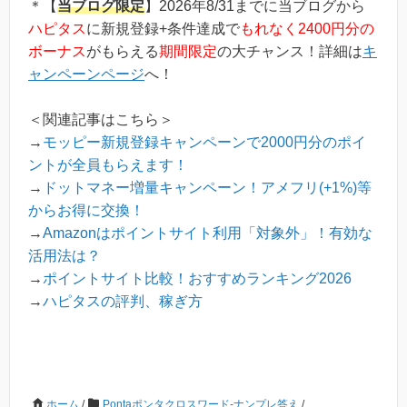
＊【
当ブログ限定
】2026年8/31までに当ブログから
の記事を参考に進め...
ハピタス
に新規登録+条件達成で
もれなく2400円分の
ボーナス
がもらえる
期間限定
の大チャンス！詳細は
キ
ャンペーンページ
へ！
＜関連記事はこちら＞
→
モッピー新規登録キャンペーンで2000円分のポイ
ントが全員もらえます！
→
ドットマネー増量キャンペーン！アメフリ(+1%)等
からお得に交換！
→
Amazonはポイントサイト利用「対象外」！有効な
活用法は？
→
ポイントサイト比較！おすすめランキング2026
→
ハピタスの評判、稼ぎ方
ホーム
/
Pontaポンタクロスワード-ナンプレ答え
/