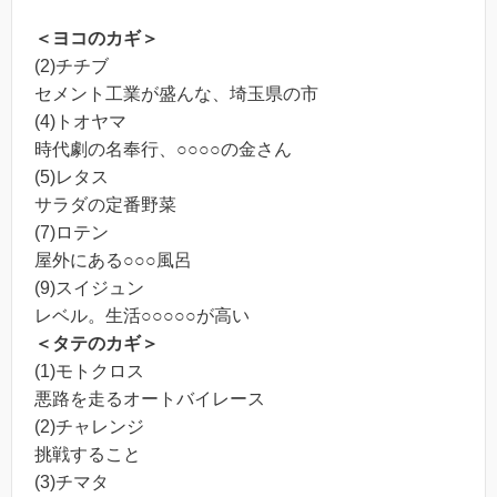
＜ヨコのカギ＞
(2)チチブ
セメント工業が盛んな、埼玉県の市
(4)トオヤマ
時代劇の名奉行、○○○○の金さん
(5)レタス
サラダの定番野菜
(7)ロテン
屋外にある○○○風呂
(9)スイジュン
レベル。生活○○○○○が高い
＜タテのカギ＞
(1)モトクロス
悪路を走るオートバイレース
(2)チャレンジ
挑戦すること
(3)チマタ