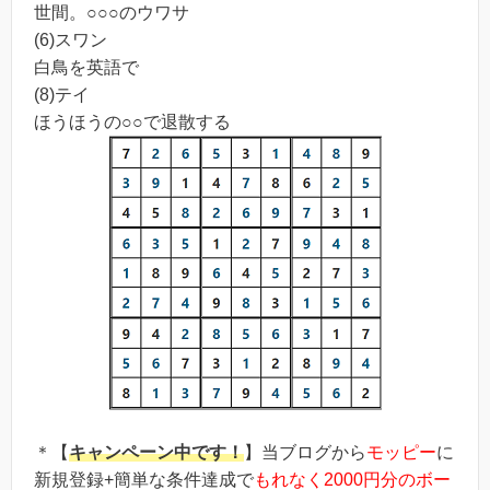
世間。○○○のウワサ
(6)スワン
白鳥を英語で
(8)テイ
ほうほうの○○で退散する
＊【
キャンペーン中です！
】当ブログから
モッピー
に
新規登録+簡単な条件達成で
もれなく2000円分のボー