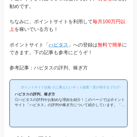
勧めです。
ちなみに、ポイントサイトを利用して
毎月100万円以
上
を稼いでいる方も！
ポイントサイト「
ハピタス
」への登録は
無料で簡単
に
できます。下の記事も参考にどうぞ！
参考記事：ハピタスの評判、稼ぎ方
ポイントサイト比較-人に教えたいネット副業！皆が得するブログ-
ハピタスの評判、稼ぎ方
◎ハピタスの評判やお勧めな理由を紹介！このページではポイント
サイト「ハピタス」の評判や稼ぎ方について紹介しています。「ハ
ピタスは他のポイントサイトと比較して稼ぎやすいの？」「ハピタ
スがお勧めな理由はどういうところ？」等と疑問のある方には非常
に役立つと思います！(*ポイントサイト初心者の方にもわかりやす
い解説を目指しており、おかげ様で当ブログからハピタス等のポイ
ントサイトに新規登録された方は1万人以上もおられます！)当ペー
ジからハピタスへの新規登録はほんの数分で簡単にできるので、下