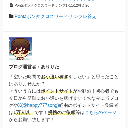
Pontaポンタクロスワード,ナンプレ11/12答え'20
Pontaポンタクロスワード-ナンプレ答え
ブログ運営者：ありりた
「空いた時間で
お小遣い稼ぎ
をしたい」と思ったこと
はありませんか？
そういう方には
ポイントサイト
がお勧め！初心者でも
今日から簡単にお小遣いを稼げます！ちなみに当ブロ
グや
X(@happy777song)
経由のポイントサイト登録者
は
1万人以上
です！
提携のご依頼
等は
こちらのページ
からお願い致します！