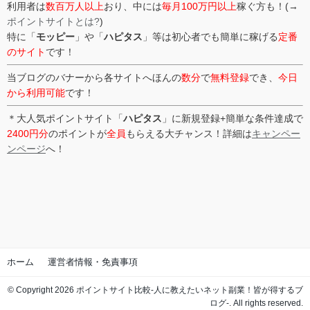
利用者は
数百万人以上
おり、中には
毎月100万円以上
稼ぐ方も！(→
ポイントサイトとは?
)
特に「
モッピー
」や「
ハピタス
」等は初心者でも簡単に稼げる
定番
のサイト
です！
当ブログのバナーから各サイトへほんの
数分
で
無料登録
でき、
今日
から利用可能
です！
＊大人気ポイントサイト「
ハピタス
」に新規登録+簡単な条件達成で
2400円分
のポイントが
全員
もらえる大チャンス！詳細は
キャンペー
ンページ
へ！
ホーム
運営者情報・免責事項
© Copyright 2026 ポイントサイト比較-人に教えたいネット副業！皆が得するブ
ログ-. All rights reserved.