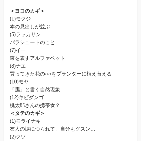
＜ヨコのカギ＞
(1)モクジ
本の見出しが並ぶ
(5)ラッカサン
パラシュートのこと
(7)イー
東を表すアルファベット
(8)ナエ
買ってきた花の○○をプランターに植え替える
(10)モヤ
「靄」と書く自然現象
(12)キビダンゴ
桃太郎さんの携帯食？
＜タテのカギ＞
(1)モライナキ
友人の涙につられて、自分もグスン…
(2)クツ