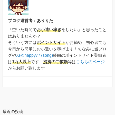
ブログ運営者：ありりた
「空いた時間で
お小遣い稼ぎ
をしたい」と思ったこと
はありませんか？
そういう方には
ポイントサイト
がお勧め！初心者でも
今日から簡単にお小遣いを稼げます！ちなみに当ブロ
グや
X(@happy777song)
経由のポイントサイト登録者
は
1万人以上
です！
提携のご依頼
等は
こちらのページ
からお願い致します！
最近の投稿