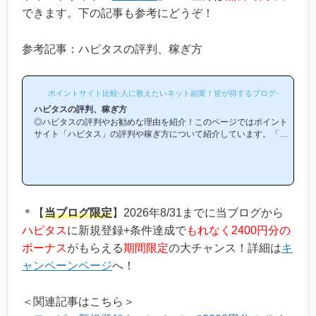
できます。下の記事も参考にどうぞ！
参考記事：ハピタスの評判、稼ぎ方
ポイントサイト比較-人に教えたいネット副業！皆が得するブログ-
ハピタスの評判、稼ぎ方
◎ハピタスの評判やお勧めな理由を紹介！このページではポイント
サイト「ハピタス」の評判や稼ぎ方について紹介しています。「ハ
ピタスは他のポイントサイトと比較して稼ぎやすいの？」「ハピタ
スがお勧めな理由はどういうところ？」等と疑問のある方には非常
に役立つと思います！(*ポイントサイト初心者の方にもわかりやす
い解説を目指しており、おかげ様で当ブログからハピタス等のポイ
ントサイトに新規登録された方は1万人以上もおられます！)当ペー
ジからハピタスへの新規登録はほんの数分で簡単にできるので、下
＊【
当ブログ限定
】2026年8/31までに当ブログから
の記事を参考に進め...
ハピタス
に新規登録+条件達成で
もれなく2400円分の
ボーナス
がもらえる
期間限定
の大チャンス！詳細は
キ
ャンペーンページ
へ！
＜関連記事はこちら＞