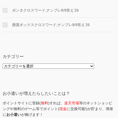
ポンタクロスワード,ナンプレ8/9答え’26
懸賞ボックスクロスワード,ナンプレ8/9答え’26
カテゴリー
カ
テ
ゴ
リ
ー
お小遣いが増えたらしたいことは？
ポイントサイトに登録(
無料
)すれば、
楽天市場
等のネットショッピ
ングや無料のゲーム等でポイント(
現金
に交換可能!)が貯まり、簡単
に
お小遣い
が稼げます！