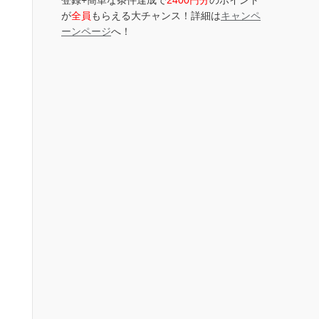
登録+簡単な条件達成で
2400円分
のポイント
が
全員
もらえる大チャンス！詳細は
キャンペ
ーンページ
へ！