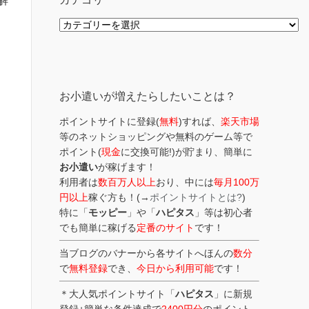
解
カ
テ
ゴ
リ
ー
お小遣いが増えたらしたいことは？
ポイントサイトに登録(
無料
)すれば、
楽天市場
等のネットショッピングや無料のゲーム等で
ポイント(
現金
に交換可能!)が貯まり、簡単に
お小遣い
が稼げます！
利用者は
数百万人以上
おり、中には
毎月100万
円以上
稼ぐ方も！(→
ポイントサイトとは?
)
特に「
モッピー
」や「
ハピタス
」等は初心者
でも簡単に稼げる
定番のサイト
です！
当ブログのバナーから各サイトへほんの
数分
で
無料登録
でき、
今日から利用可能
です！
＊大人気ポイントサイト「
ハピタス
」に新規