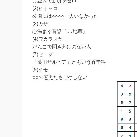
月並みで新鮮味ゼロ
(2)ヒトッコ
公園には○○○○一人いなかった
(3)カサ
心温まる昔話『○○地蔵』
(4)ワカラズヤ
がんこで聞き分けのない人
(7)セージ
「薬用サルビア」ともいう香辛料
(9)イモ
○○の煮えたもご存じない