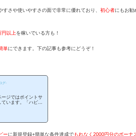
やすさや使いやすさの面で非常に優れており、
初心者
にもお勧
万円以上
を稼いでいる方も！
簡単
にできます。下の記事も参考にどうぞ！
ログ-
ページではポイントサ
しています。「ハピタ
の？」「ハピタスがお
る方には非常に役立つ
わかりやすい解説を目
等のポイントサイトに
当ページからハピタス
、下の記事を参考に進
ピー
に新規登録+簡単な条件達成で
もれなく2000円分のボーナ