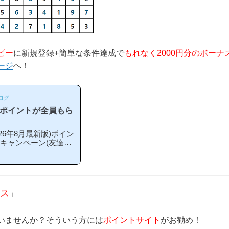
ピー
に新規登録+簡単な条件達成で
もれなく2000円分のボーナ
ージ
へ！
ログ-
のポイントが全員もら
6年8月最新版)ポイン
録キャンペーン(友達紹
こから登録するとお得
期や方法はあるの？」
ペーン内容キャンペー
単な条件を満たすと、
える」という、シンプル
ス
」
ス」というのは過去の
いませんか？そういう方には
ポイントサイト
がお勧め！