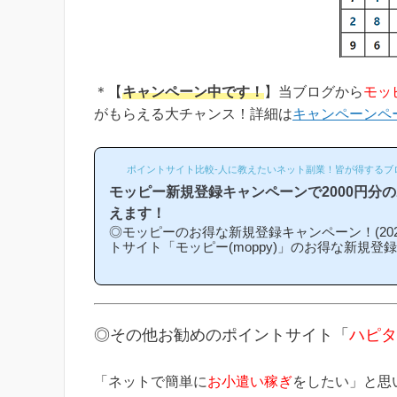
＊【
キャンペーン中です！
】当ブログから
モッ
がもらえる大チャンス！詳細は
キャンペーンペ
ポイントサイト比較-人に教えたいネット副業！皆が得するブ
モッピー新規登録キャンペーンで2000円分
えます！
◎モッピーのお得な新規登録キャンペーン！(202
トサイト「モッピー(moppy)」のお得な新規登
介キャンペーン)を紹介します！「モッピーはど
になるの？」「モッピーにお得に入会できる時
という方は必見です！モッピー新規登録キャン
ンの内容は「モッピーに新規登録(無料)して簡
もれなく2000円分のボーナスポイントがもら
◎その他お勧めのポイントサイト「
ハピタ
なものです。(*ちなみに「2000円分のボーナ
キ...
「ネットで簡単に
お小遣い稼ぎ
をしたい」と思