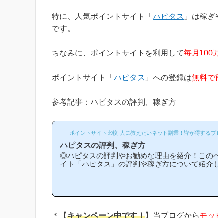
特に、人気ポイントサイト「
ハピタス
」は稼ぎ
です。
ちなみに、ポイントサイトを利用して
毎月100
ポイントサイト「
ハピタス
」への登録は
無料で
参考記事：ハピタスの評判、稼ぎ方
ポイントサイト比較-人に教えたいネット副業！皆が得するブ
ハピタスの評判、稼ぎ方
◎ハピタスの評判やお勧めな理由を紹介！この
イト「ハピタス」の評判や稼ぎ方について紹介
スは他のポイントサイトと比較して稼ぎやすい
勧めな理由はどういうところ？」等と疑問のあ
と思います！(*ポイントサイト初心者の方にも
指しており、おかげ様で当ブログからハピタス
新規登録された方は1万人以上もおられます！)
への新規登録はほんの数分で簡単にできるので
＊【
キャンペーン中です！
】当ブログから
モッ