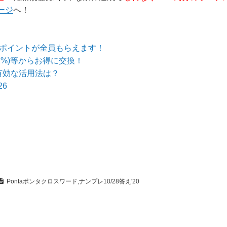
ージ
へ！
のポイントが全員もらえます！
1%)等からお得に交換！
有効な活用法は？
6
Pontaポンタクロスワード,ナンプレ10/28答え'20