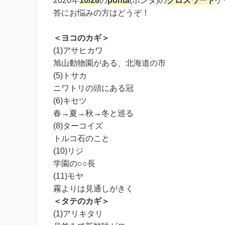
2020年
10/28
の
ponta
(ポンタ)の
クロスワード
ゲ
答にお悩みの方はどうぞ！
＜ヨコのカギ＞
(1)アサヒカワ
旭山動物園がある、北海道の市
(5)トサカ
ニワトリの頭にある冠
(6)キセツ
春→夏→秋→冬と巡る
(8)ターコイズ
トルコ石のこと
(10)リジ
学園の○○長
(11)モヤ
霧よりは見通しがきく
＜タテのカギ＞
(1)アリキタリ