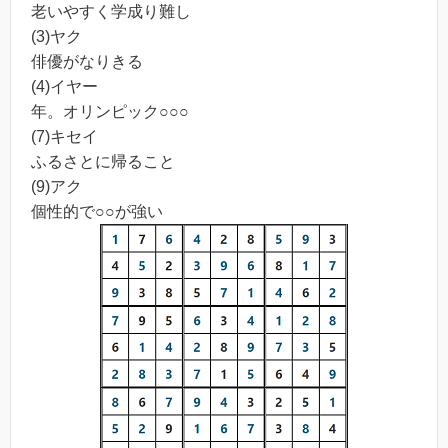
老いやすく学成り難し
(3)ヤク
俳優がなりきる
(4)イヤー
年。オリンピック○○○
(7)キセイ
ふるさとに帰ること
(9)アク
個性的で○○が強い