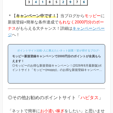
＊【
キャンペーン中です！
】当ブログから
モッピー
に
新規登録+簡単な条件達成で
もれなく2000円分のボー
ナス
がもらえる大チャンス！詳細は
キャンペーンペー
ジ
へ！
ポイントサイト比較-人に教えたいネット副業！皆が得するブログ-
モッピー新規登録キャンペーンで2000円分のポイントが全員もら
えます！
◎モッピーのお得な新規登録キャンペーン！(2026年8月最新版)ポ
イントサイト「モッピー(moppy)」のお得な新規登録キャンペーン
(友達紹介キャンペーン)を紹介します！「モッピーはどこから登録
するとお得になるの？」「モッピーにお得に入会できる時期や方法
はあるの？」という方は必見です！モッピー新規登録キャンペーン
内容キャンペーンの内容は「モッピーに新規登録(無料)して簡単な
条件を満たすと、もれなく2000円分のボーナスポイントがもらえ
る」という、シンプルなものです。(*ちなみに「2000円分のボー
◎その他お勧めのポイントサイト「
ハピタス
」
ナス」というのは過去のキ...
「ネットで簡単に
お小遣い稼ぎ
をしたい」と思いませ