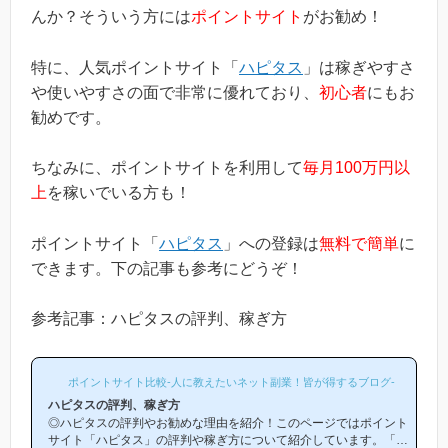
んか？そういう方には
ポイントサイト
がお勧め！
特に、人気ポイントサイト「
ハピタス
」は稼ぎやすさ
や使いやすさの面で非常に優れており、
初心者
にもお
勧めです。
ちなみに、ポイントサイトを利用して
毎月100万円以
上
を稼いでいる方も！
ポイントサイト「
ハピタス
」への登録は
無料で簡単
に
できます。下の記事も参考にどうぞ！
参考記事：ハピタスの評判、稼ぎ方
ポイントサイト比較-人に教えたいネット副業！皆が得するブログ-
ハピタスの評判、稼ぎ方
◎ハピタスの評判やお勧めな理由を紹介！このページではポイント
サイト「ハピタス」の評判や稼ぎ方について紹介しています。「ハ