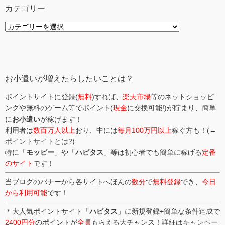
カテゴリー
カ
テ
ゴ
リ
ー
お小遣いが増えたらしたいことは？
ポイントサイトに登録(
無料
)すれば、
楽天市場
等のネットショッピ
ングや無料のゲーム等でポイント(
現金
に交換可能!)が貯まり、簡単
に
お小遣い
が稼げます！
利用者は
数百万人以上
おり、中には
毎月100万円以上
稼ぐ方も！(→
ポイントサイトとは?
)
特に「
モッピー
」や「
ハピタス
」等は初心者でも簡単に稼げる
定番
のサイト
です！
当ブログのバナーから各サイトへほんの
数分
で
無料登録
でき、
今日
から利用可能
です！
＊大人気ポイントサイト「
ハピタス
」に新規登録+簡単な条件達成で
2400円分
のポイントが
全員
もらえる大チャンス！詳細は
キャンペー