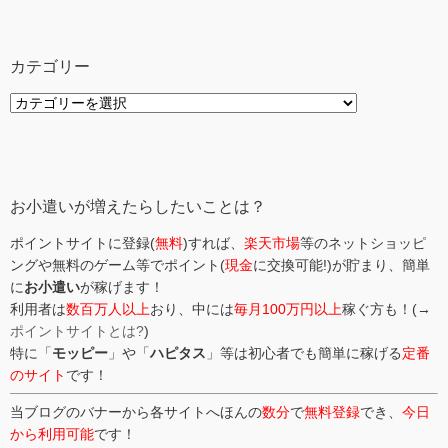
カテゴリー
カ
テ
ゴ
リ
ー
お小遣いが増えたらしたいことは？
ポイントサイトに登録(
無料
)すれば、
楽天市場
等のネットショッピ
ングや無料のゲーム等でポイント(
現金
に交換可能!)が貯まり、簡単
に
お小遣い
が稼げます！
利用者は
数百万人以上
おり、中には
毎月100万円以上
稼ぐ方も！(→
ポイントサイトとは?
)
特に「
モッピー
」や「
ハピタス
」等は初心者でも簡単に稼げる
定番
のサイト
です！
当ブログのバナーから各サイトへほんの
数分
で
無料登録
でき、
今日
から利用可能
です！