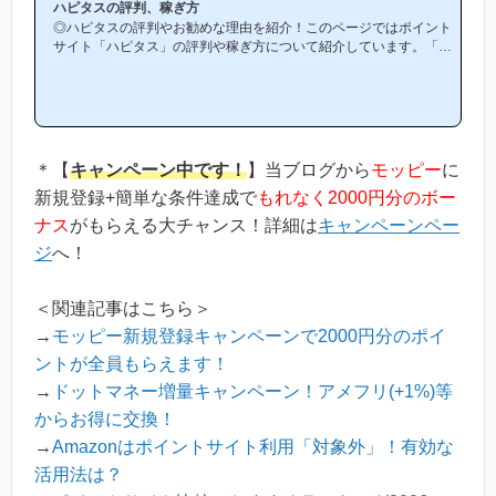
ハピタスの評判、稼ぎ方
◎ハピタスの評判やお勧めな理由を紹介！このページではポイント
サイト「ハピタス」の評判や稼ぎ方について紹介しています。「ハ
ピタスは他のポイントサイトと比較して稼ぎやすいの？」「ハピタ
スがお勧めな理由はどういうところ？」等と疑問のある方には非常
に役立つと思います！(*ポイントサイト初心者の方にもわかりやす
い解説を目指しており、おかげ様で当ブログからハピタス等のポイ
ントサイトに新規登録された方は1万人以上もおられます！)当ペー
ジからハピタスへの新規登録はほんの数分で簡単にできるので、下
＊【
キャンペーン中です！
】当ブログから
モッピー
に
の記事を参考に進め...
新規登録+簡単な条件達成で
もれなく2000円分のボー
ナス
がもらえる大チャンス！詳細は
キャンペーンペー
ジ
へ！
＜関連記事はこちら＞
→
モッピー新規登録キャンペーンで2000円分のポイ
ントが全員もらえます！
→
ドットマネー増量キャンペーン！アメフリ(+1%)等
からお得に交換！
→
Amazonはポイントサイト利用「対象外」！有効な
活用法は？