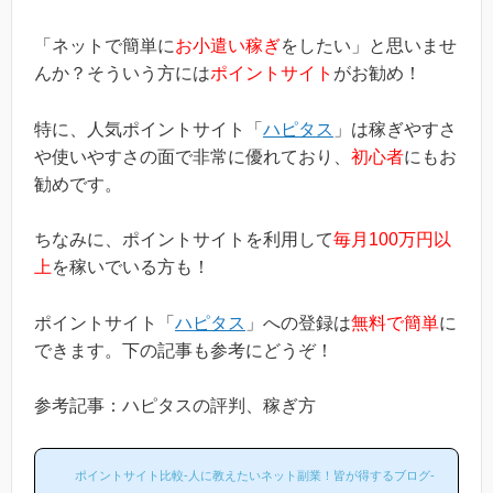
「ネットで簡単に
お小遣い稼ぎ
をしたい」と思いませ
んか？そういう方には
ポイントサイト
がお勧め！
特に、人気ポイントサイト「
ハピタス
」は稼ぎやすさ
や使いやすさの面で非常に優れており、
初心者
にもお
勧めです。
ちなみに、ポイントサイトを利用して
毎月100万円以
上
を稼いでいる方も！
ポイントサイト「
ハピタス
」への登録は
無料で簡単
に
できます。下の記事も参考にどうぞ！
参考記事：ハピタスの評判、稼ぎ方
ポイントサイト比較-人に教えたいネット副業！皆が得するブログ-