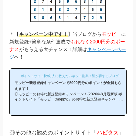
＊【
キャンペーン中です！
】当ブログから
モッピー
に
新規登録+簡単な条件達成で
もれなく2000円分のボー
ナス
がもらえる大チャンス！詳細は
キャンペーンペー
ジ
へ！
ポイントサイト比較-人に教えたいネット副業！皆が得するブログ-
モッピー新規登録キャンペーンで2000円分のポイントが全員もら
えます！
◎モッピーのお得な新規登録キャンペーン！(2026年8月最新版)ポ
イントサイト「モッピー(moppy)」のお得な新規登録キャンペーン
(友達紹介キャンペーン)を紹介します！「モッピーはどこから登録
するとお得になるの？」「モッピーにお得に入会できる時期や方法
はあるの？」という方は必見です！モッピー新規登録キャンペーン
内容キャンペーンの内容は「モッピーに新規登録(無料)して簡単な
条件を満たすと、もれなく2000円分のボーナスポイントがもらえ
る」という、シンプルなものです。(*ちなみに「2000円分のボー
◎その他お勧めのポイントサイト「
ハピタス
」
ナス」というのは過去のキ...