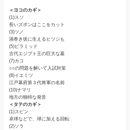
＜ヨコのカギ＞
(1)スソ
長いズボンはここをカット
(3)ツノ
渦巻き状に生えるヒツジも
(5)ピラミッド
古代エジプト王の巨大な墓
(7)カコ
○○の問題を解いて入試対策
(8)イエミツ
江戸幕府第３代将軍の名前
(10)ナマリ
地方の独特な発音
＜タテのカギ＞
(1)スピン
卓球などで、球に加える回転
(2)ソラ