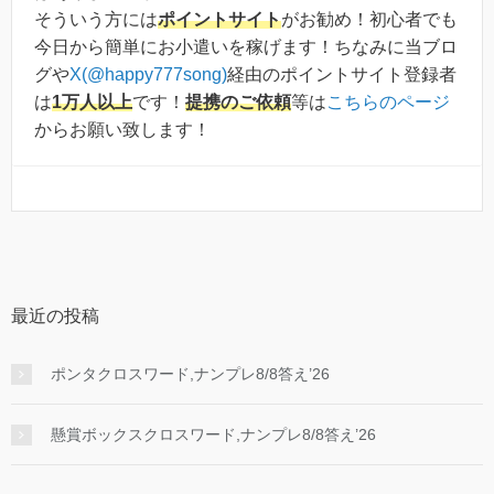
そういう方には
ポイントサイト
がお勧め！初心者でも
今日から簡単にお小遣いを稼げます！ちなみに当ブロ
グや
X(@happy777song)
経由のポイントサイト登録者
は
1万人以上
です！
提携のご依頼
等は
こちらのページ
からお願い致します！
最近の投稿
ポンタクロスワード,ナンプレ8/8答え’26
懸賞ボックスクロスワード,ナンプレ8/8答え’26