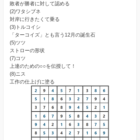
敗者が勝者に対して認める
(2)ワタシブネ
対岸に行きたくて乗る
(3)トルコイシ
「ターコイズ」とも言う12月の誕生石
(5)ツツ
ストローの形状
(7)コツ
上達のための○○を伝授して！
(8)ニス
工作の仕上げに塗る