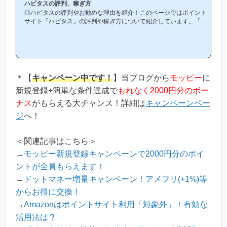
ハピタスの評判、稼ぎ方
◎ハピタスの評判やお勧めな理由を紹介！このページではポイント
サイト「ハピタス」の評判や稼ぎ方について紹介しています。「ハ
ピタスは他のポイントサイトと比較して稼ぎやすいの？」「ハピタ
スがお勧めな理由はどういうところ？」等と疑問のある方には非常
に役立つと思います！(*ポイントサイト初心者の方にもわかりやす
い解説を目指しており、おかげ様で当ブログからハピタス等のポイ
ントサイトに新規登録された方は1万人以上もおられます！)当ペー
ジからハピタスへの新規登録はほんの数分で簡単にできるので、下
＊【
キャンペーン中です！
】当ブログから
モッピー
に
の記事を参考に進め...
新規登録+簡単な条件達成で
もれなく2000円分のボー
ナス
がもらえる大チャンス！詳細は
キャンペーンペー
ジ
へ！
＜関連記事はこちら＞
→
モッピー新規登録キャンペーンで2000円分のポイ
ントが全員もらえます！
→
ドットマネー増量キャンペーン！アメフリ(+1%)等
からお得に交換！
→
Amazonはポイントサイト利用「対象外」！有効な
活用法は？