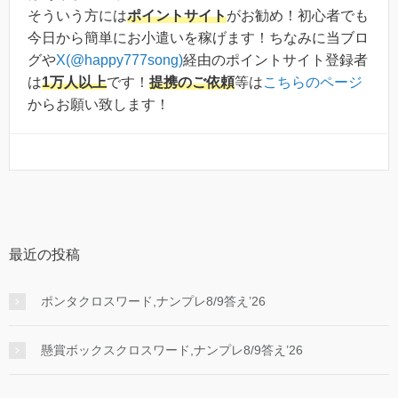
そういう方には
ポイントサイト
がお勧め！初心者でも
今日から簡単にお小遣いを稼げます！ちなみに当ブロ
グや
X(@happy777song)
経由のポイントサイト登録者
は
1万人以上
です！
提携のご依頼
等は
こちらのページ
からお願い致します！
最近の投稿
ポンタクロスワード,ナンプレ8/9答え’26
懸賞ボックスクロスワード,ナンプレ8/9答え’26