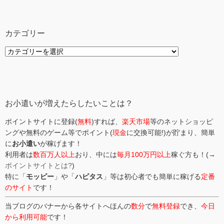
カテゴリー
カ
テ
ゴ
リ
ー
お小遣いが増えたらしたいことは？
ポイントサイトに登録(
無料
)すれば、
楽天市場
等のネットショッピ
ングや無料のゲーム等でポイント(
現金
に交換可能!)が貯まり、簡単
に
お小遣い
が稼げます！
利用者は
数百万人以上
おり、中には
毎月100万円以上
稼ぐ方も！(→
ポイントサイトとは?
)
特に「
モッピー
」や「
ハピタス
」等は初心者でも簡単に稼げる
定番
のサイト
です！
当ブログのバナーから各サイトへほんの
数分
で
無料登録
でき、
今日
から利用可能
です！