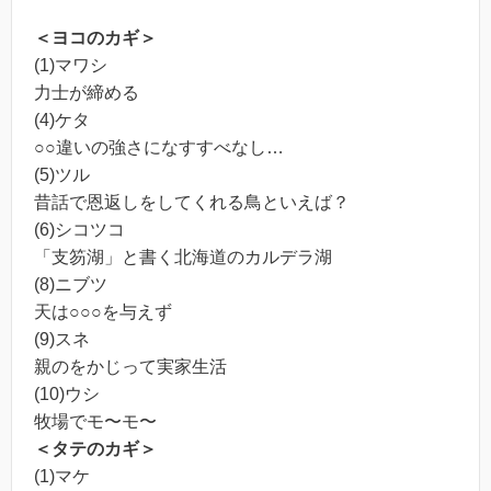
＜ヨコのカギ＞
(1)マワシ
力士が締める
(4)ケタ
○○違いの強さになすすべなし…
(5)ツル
昔話で恩返しをしてくれる鳥といえば？
(6)シコツコ
「支笏湖」と書く北海道のカルデラ湖
(8)ニブツ
天は○○○を与えず
(9)スネ
親のをかじって実家生活
(10)ウシ
牧場でモ〜モ〜
＜タテのカギ＞
(1)マケ