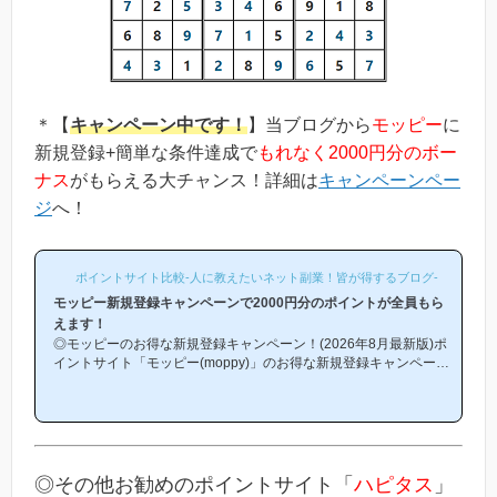
＊【
キャンペーン中です！
】当ブログから
モッピー
に
新規登録+簡単な条件達成で
もれなく2000円分のボー
ナス
がもらえる大チャンス！詳細は
キャンペーンペー
ジ
へ！
ポイントサイト比較-人に教えたいネット副業！皆が得するブログ-
モッピー新規登録キャンペーンで2000円分のポイントが全員もら
えます！
◎モッピーのお得な新規登録キャンペーン！(2026年8月最新版)ポ
イントサイト「モッピー(moppy)」のお得な新規登録キャンペーン
(友達紹介キャンペーン)を紹介します！「モッピーはどこから登録
するとお得になるの？」「モッピーにお得に入会できる時期や方法
はあるの？」という方は必見です！モッピー新規登録キャンペーン
内容キャンペーンの内容は「モッピーに新規登録(無料)して簡単な
条件を満たすと、もれなく2000円分のボーナスポイントがもらえ
る」という、シンプルなものです。(*ちなみに「2000円分のボー
◎その他お勧めのポイントサイト「
ハピタス
」
ナス」というのは過去のキ...