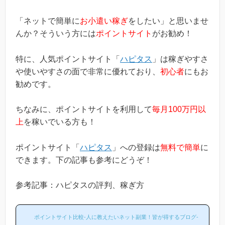
「ネットで簡単に
お小遣い稼ぎ
をしたい」と思いませ
んか？そういう方には
ポイントサイト
がお勧め！
特に、人気ポイントサイト「
ハピタス
」は稼ぎやすさ
や使いやすさの面で非常に優れており、
初心者
にもお
勧めです。
ちなみに、ポイントサイトを利用して
毎月100万円以
上
を稼いでいる方も！
ポイントサイト「
ハピタス
」への登録は
無料で簡単
に
できます。下の記事も参考にどうぞ！
参考記事：ハピタスの評判、稼ぎ方
ポイントサイト比較-人に教えたいネット副業！皆が得するブログ-