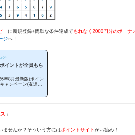
ピー
に新規登録+簡単な条件達成で
もれなく2000円分のボーナ
ージ
へ！
ログ-
のポイントが全員もら
6年8月最新版)ポイン
録キャンペーン(友達紹
こから登録するとお得
期や方法はあるの？」
ペーン内容キャンペー
単な条件を満たすと、
える」という、シンプル
ス
」
ス」というのは過去の
いませんか？そういう方には
ポイントサイト
がお勧め！