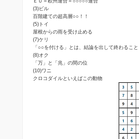
ＥＵ＝欧州連合＝○○○○○連合
(3)ビル
百階建ての超高層○○！！
(5)トイ
屋根からの雨を受け止める
(7)ケリ
「○○を付ける」とは、結論を出して終わること
(8)オク
「万」と「兆」の間の位
(10)ワニ
クロコダイルといえばこの動物