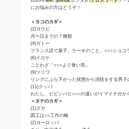
2020年
9/4
の
ponta
(ポンタ)の
クロスワード
ゲー
にお悩みの方はどうぞ！
＜ヨコのカギ＞
(2)ヨウビ
月〜日までの７種類
(4)ガトー
フランス語で菓子、ケーキのこと。○○○ショコ
(6)イロケ
ことわざ「○○○より食い気」
(9)ツリワ
リングにぶら下がった状態から演技をする男子
(11)クッパ
わたし、ビビンバと○○○の違いがイマイチ分か
＜タテのカギ＞
(1)ズガ
図工は○○工作の略
(2)ヨーロッパ