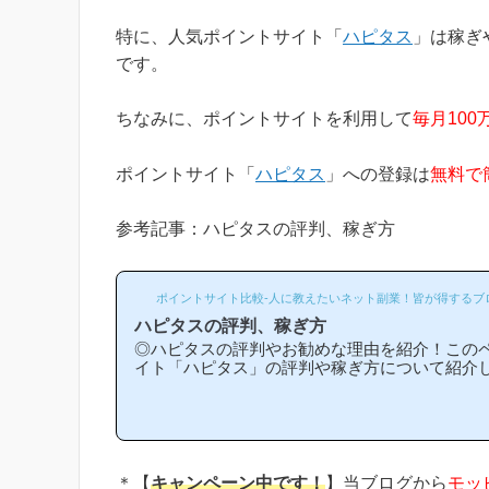
特に、人気ポイントサイト「
ハピタス
」は稼ぎ
です。
ちなみに、ポイントサイトを利用して
毎月100
ポイントサイト「
ハピタス
」への登録は
無料で
参考記事：ハピタスの評判、稼ぎ方
ポイントサイト比較-人に教えたいネット副業！皆が得するブ
ハピタスの評判、稼ぎ方
◎ハピタスの評判やお勧めな理由を紹介！この
イト「ハピタス」の評判や稼ぎ方について紹介
スは他のポイントサイトと比較して稼ぎやすい
勧めな理由はどういうところ？」等と疑問のあ
と思います！(*ポイントサイト初心者の方にも
指しており、おかげ様で当ブログからハピタス
新規登録された方は1万人以上もおられます！)
への新規登録はほんの数分で簡単にできるので
＊【
キャンペーン中です！
】当ブログから
モッ