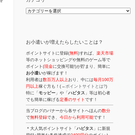
答
カ
テ
ゴ
リ
ー
お小遣いが増えたらしたいことは？
ポイントサイトに登録(
無料
)すれば、
楽天市場
等のネットショッピングや無料のゲーム等で
ポイント(
現金
に交換可能!)が貯まり、簡単に
お小遣い
が稼げます！
利用者は
数百万人以上
おり、中には
毎月100万
円以上
稼ぐ方も！(→
ポイントサイトとは?
)
特に「
モッピー
」や「
ハピタス
」等は初心者
でも簡単に稼げる
定番のサイト
です！
当ブログのバナーから各サイトへほんの
数分
で
無料登録
でき、
今日から利用可能
です！
＊大人気ポイントサイト「
ハピタス
」に新規