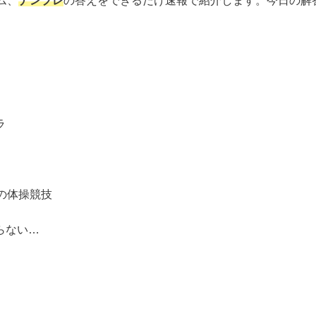
ム、
ナンプレ
の答えをできるだけ速報で紹介します。今日の解
ラ
の体操競技
らない…