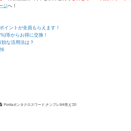
ージ
へ！
のポイントが全員もらえます！
1%)等からお得に交換！
有効な活用法は？
6
Pontaポンタクロスワード,ナンプレ9/4答え'20