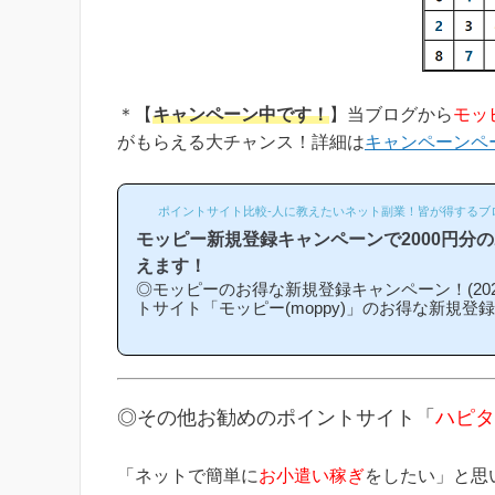
＊【
キャンペーン中です！
】当ブログから
モッ
がもらえる大チャンス！詳細は
キャンペーンペ
ポイントサイト比較-人に教えたいネット副業！皆が得するブ
モッピー新規登録キャンペーンで2000円分
えます！
◎モッピーのお得な新規登録キャンペーン！(202
トサイト「モッピー(moppy)」のお得な新規登
介キャンペーン)を紹介します！「モッピーはど
になるの？」「モッピーにお得に入会できる時
という方は必見です！モッピー新規登録キャン
ンの内容は「モッピーに新規登録(無料)して簡
もれなく2000円分のボーナスポイントがもら
◎その他お勧めのポイントサイト「
ハピタ
なものです。(*ちなみに「2000円分のボーナ
キ...
「ネットで簡単に
お小遣い稼ぎ
をしたい」と思