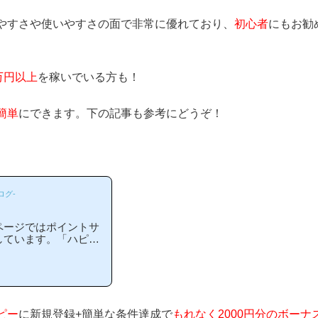
やすさや使いやすさの面で非常に優れており、
初心者
にもお勧
万円以上
を稼いでいる方も！
簡単
にできます。下の記事も参考にどうぞ！
ログ-
ページではポイントサ
しています。「ハピタ
の？」「ハピタスがお
る方には非常に役立つ
わかりやすい解説を目
等のポイントサイトに
当ページからハピタス
、下の記事を参考に進
ピー
に新規登録+簡単な条件達成で
もれなく2000円分のボーナ