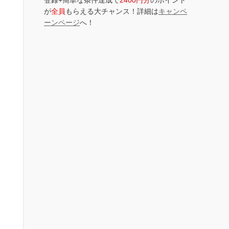
登録+簡単な条件達成で
2400円分
のポイント
が
全員
もらえる大チャンス！詳細は
キャンペ
ーンページ
へ！