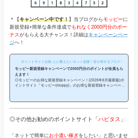
＊【
キャンペーン中です！
】当ブログから
モッピー
に
新規登録+簡単な条件達成で
もれなく2000円分のボー
ナス
がもらえる大チャンス！詳細は
キャンペーンペー
ジ
へ！
ポイントサイト比較-人に教えたいネット副業！皆が得するブログ-
モッピー新規登録キャンペーンで2000円分のポイントが全員もら
えます！
◎モッピーのお得な新規登録キャンペーン！(2026年8月最新版)ポ
イントサイト「モッピー(moppy)」のお得な新規登録キャンペーン
(友達紹介キャンペーン)を紹介します！「モッピーはどこから登録
するとお得になるの？」「モッピーにお得に入会できる時期や方法
はあるの？」という方は必見です！モッピー新規登録キャンペーン
内容キャンペーンの内容は「モッピーに新規登録(無料)して簡単な
条件を満たすと、もれなく2000円分のボーナスポイントがもらえ
る」という、シンプルなものです。(*ちなみに「2000円分のボー
◎その他お勧めのポイントサイト「
ハピタス
」
ナス」というのは過去のキ...
「ネットで簡単に
お小遣い稼ぎ
をしたい」と思いませ