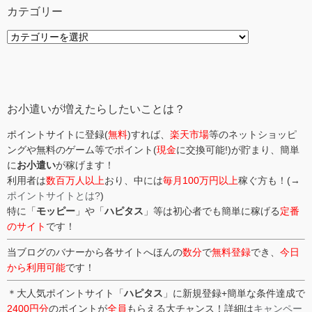
カテゴリー
カ
テ
ゴ
リ
ー
お小遣いが増えたらしたいことは？
ポイントサイトに登録(
無料
)すれば、
楽天市場
等のネットショッピ
ングや無料のゲーム等でポイント(
現金
に交換可能!)が貯まり、簡単
に
お小遣い
が稼げます！
利用者は
数百万人以上
おり、中には
毎月100万円以上
稼ぐ方も！(→
ポイントサイトとは?
)
特に「
モッピー
」や「
ハピタス
」等は初心者でも簡単に稼げる
定番
のサイト
です！
当ブログのバナーから各サイトへほんの
数分
で
無料登録
でき、
今日
から利用可能
です！
＊大人気ポイントサイト「
ハピタス
」に新規登録+簡単な条件達成で
2400円分
のポイントが
全員
もらえる大チャンス！詳細は
キャンペー