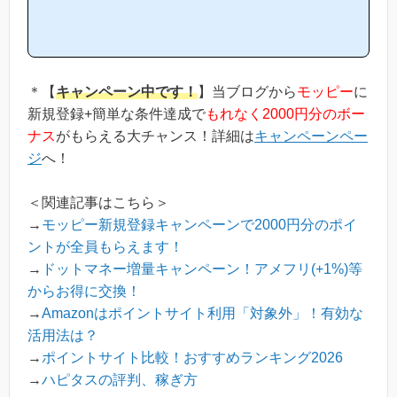
ピタスは他のポイントサイトと比較して稼ぎやすいの？」「ハピタ
スがお勧めな理由はどういうところ？」等と疑問のある方には非常
に役立つと思います！(*ポイントサイト初心者の方にもわかりやす
い解説を目指しており、おかげ様で当ブログからハピタス等のポイ
ントサイトに新規登録された方は1万人以上もおられます！)当ペー
ジからハピタスへの新規登録はほんの数分で簡単にできるので、下
＊【
キャンペーン中です！
】当ブログから
モッピー
に
の記事を参考に進め...
新規登録+簡単な条件達成で
もれなく2000円分のボー
ナス
がもらえる大チャンス！詳細は
キャンペーンペー
ジ
へ！
＜関連記事はこちら＞
→
モッピー新規登録キャンペーンで2000円分のポイ
ントが全員もらえます！
→
ドットマネー増量キャンペーン！アメフリ(+1%)等
からお得に交換！
→
Amazonはポイントサイト利用「対象外」！有効な
活用法は？
→
ポイントサイト比較！おすすめランキング2026
→
ハピタスの評判、稼ぎ方