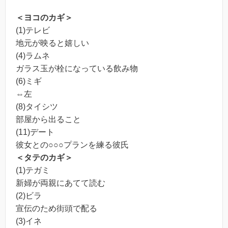
＜ヨコのカギ＞
(1)テレビ
地元が映ると嬉しい
(4)ラムネ
ガラス玉が栓になっている飲み物
(6)ミギ
⇔左
(8)タイシツ
部屋から出ること
(11)デート
彼女との○○○プランを練る彼氏
＜タテのカギ＞
(1)テガミ
新婦が両親にあてて読む
(2)ビラ
宣伝のため街頭で配る
(3)イネ