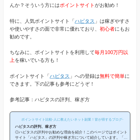
んか？そういう方には
ポイントサイト
がお勧め！
特に、人気ポイントサイト「
ハピタス
」は稼ぎやすさ
や使いやすさの面で非常に優れており、
初心者
にもお
勧めです。
ちなみに、ポイントサイトを利用して
毎月100万円以
上
を稼いでいる方も！
ポイントサイト「
ハピタス
」への登録は
無料で簡単
に
できます。下の記事も参考にどうぞ！
参考記事：ハピタスの評判、稼ぎ方
ポイントサイト比較-人に教えたいネット副業！皆が得するブログ-
ハピタスの評判、稼ぎ方
◎ハピタスの評判やお勧めな理由を紹介！このページではポイント
サイト「ハピタス」の評判や稼ぎ方について紹介しています。「ハ