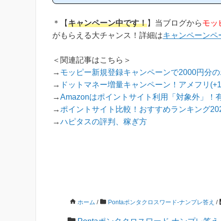
指しており、おかげ様で当ブログからハピタス
新規登録された方は1万人以上もおられます！)
への新規登録はほんの数分で簡単にできるので
＊【
キャンペーン中です！
】当ブログから
モッ
め...
がもらえる大チャンス！詳細は
キャンペーンペ
＜関連記事はこちら＞
→
モッピー新規登録キャンペーンで2000円分
→
ドットマネー増量キャンペーン！アメフリ(+
→
Amazonはポイントサイト利用「対象外」！
→
ポイントサイト比較！おすすめランキング202
→
ハピタスの評判、稼ぎ方
ホーム
/
Pontaポンタクロスワード-ナンプレ答え
/