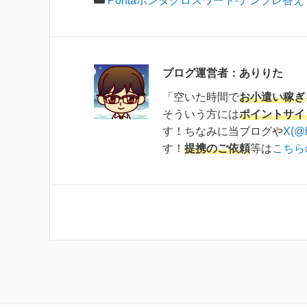
Pontaポンタクロスワード-ナンプレ答え
ブログ運営者：ありりた
「空いた時間で
お小遣い稼ぎ
そういう方には
ポイントサイ
す！ちなみに当ブログや
X(@
す！
提携のご依頼
等は
こちら