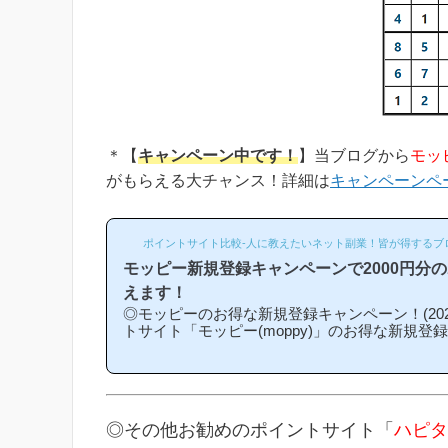
＊【
キャンペーン中です！
】当ブログから
モッ
がもらえる大チャンス！詳細は
キャンペーンペ
ポイントサイト比較-人に教えたいネット副業！皆が得するブ
モッピー新規登録キャンペーンで2000円分
えます！
◎モッピーのお得な新規登録キャンペーン！(202
トサイト「モッピー(moppy)」のお得な新規登
介キャンペーン)を紹介します！「モッピーはど
になるの？」「モッピーにお得に入会できる時
という方は必見です！モッピー新規登録キャン
ンの内容は「モッピーに新規登録(無料)して簡
もれなく2000円分のボーナスポイントがもら
◎その他お勧めのポイントサイト「
ハピタ
なものです。(*ちなみに「2000円分のボーナ