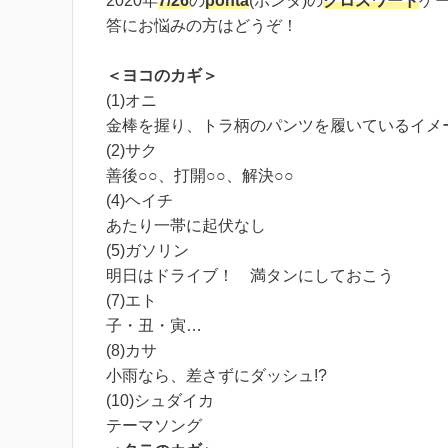
2020年
7/26
の
ponta
(ポンタ)の
クロスワード
ゲ
答にお悩みの方はどうぞ！
＜ヨコのカギ＞
(1)オニ
金棒を握り、トラ柄のパンツを履いているイメ
(2)サク
善後○○、打開○○、解決○○
(4)ヘイチ
あたり一帯に起伏なし
(5)ガソリン
明日はドライブ！ 満タンにしておこう
(7)エト
子・丑・寅…
(8)カサ
小雨なら、差さずにダッシュ!?
(10)シュダイカ
テーマソング