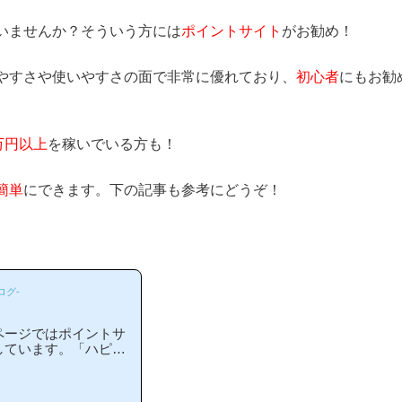
いませんか？そういう方には
ポイントサイト
がお勧め！
やすさや使いやすさの面で非常に優れており、
初心者
にもお勧
万円以上
を稼いでいる方も！
簡単
にできます。下の記事も参考にどうぞ！
ログ-
ページではポイントサ
しています。「ハピタ
の？」「ハピタスがお
る方には非常に役立つ
わかりやすい解説を目