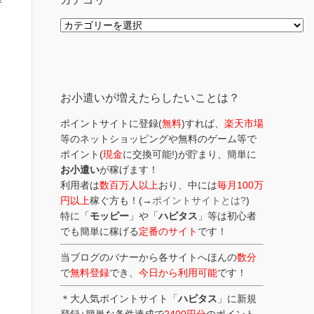
解
カ
テ
ゴ
リ
ー
お小遣いが増えたらしたいことは？
ポイントサイトに登録(
無料
)すれば、
楽天市場
等のネットショッピングや無料のゲーム等で
ポイント(
現金
に交換可能!)が貯まり、簡単に
お小遣い
が稼げます！
利用者は
数百万人以上
おり、中には
毎月100万
円以上
稼ぐ方も！(→
ポイントサイトとは?
)
特に「
モッピー
」や「
ハピタス
」等は初心者
でも簡単に稼げる
定番のサイト
です！
当ブログのバナーから各サイトへほんの
数分
で
無料登録
でき、
今日から利用可能
です！
＊大人気ポイントサイト「
ハピタス
」に新規