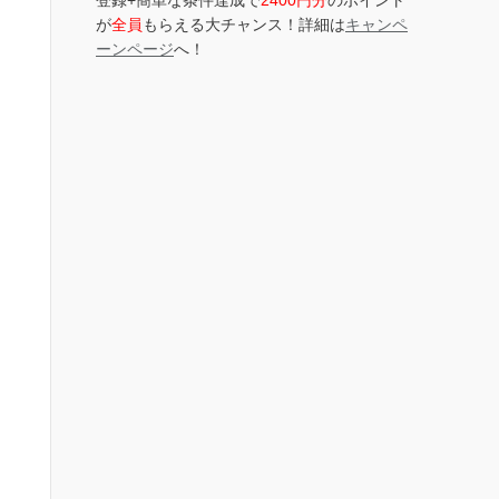
登録+簡単な条件達成で
2400円分
のポイント
が
全員
もらえる大チャンス！詳細は
キャンペ
ーンページ
へ！