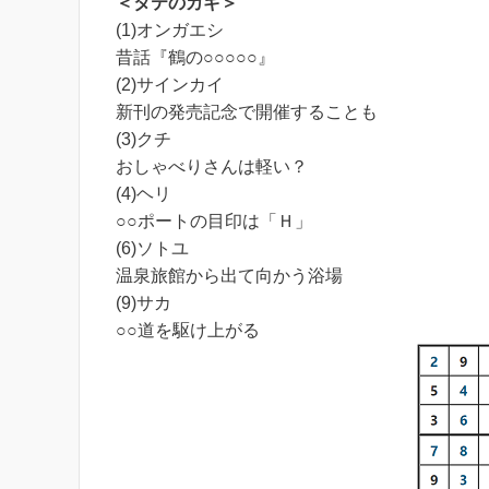
＜タテのカギ＞
(1)オンガエシ
昔話『鶴の○○○○○』
(2)サインカイ
新刊の発売記念で開催することも
(3)クチ
おしゃべりさんは軽い？
(4)ヘリ
○○ポートの目印は「Ｈ」
(6)ソトユ
温泉旅館から出て向かう浴場
(9)サカ
○○道を駆け上がる