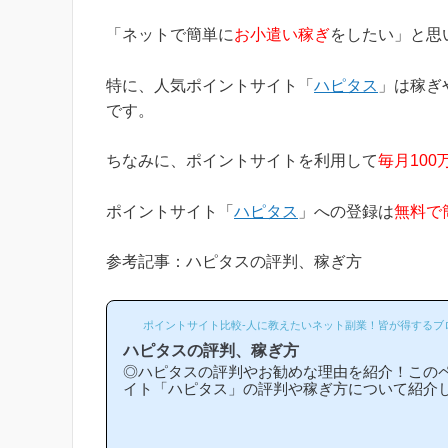
キ...
「ネットで簡単に
お小遣い稼ぎ
をしたい」と思
特に、人気ポイントサイト「
ハピタス
」は稼ぎ
です。
ちなみに、ポイントサイトを利用して
毎月100
ポイントサイト「
ハピタス
」への登録は
無料で
参考記事：ハピタスの評判、稼ぎ方
ポイントサイト比較-人に教えたいネット副業！皆が得するブ
ハピタスの評判、稼ぎ方
◎ハピタスの評判やお勧めな理由を紹介！この
イト「ハピタス」の評判や稼ぎ方について紹介
スは他のポイントサイトと比較して稼ぎやすい
勧めな理由はどういうところ？」等と疑問のあ
と思います！(*ポイントサイト初心者の方にも