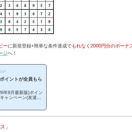
ピー
に新規登録+簡単な条件達成で
もれなく2000円分のボーナ
ージ
へ！
ログ-
のポイントが全員もら
6年8月最新版)ポイン
録キャンペーン(友達紹
こから登録するとお得
期や方法はあるの？」
ペーン内容キャンペー
単な条件を満たすと、
える」という、シンプル
ス
」
ス」というのは過去の