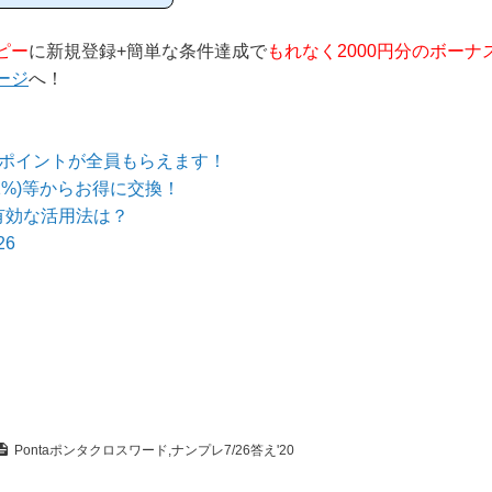
等のポイントサイトに
当ページからハピタス
、下の記事を参考に進
ピー
に新規登録+簡単な条件達成で
もれなく2000円分のボーナ
ージ
へ！
のポイントが全員もらえます！
1%)等からお得に交換！
有効な活用法は？
6
Pontaポンタクロスワード,ナンプレ7/26答え'20