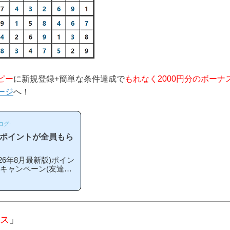
ピー
に新規登録+簡単な条件達成で
もれなく2000円分のボーナ
ージ
へ！
ログ-
のポイントが全員もら
6年8月最新版)ポイン
録キャンペーン(友達紹
こから登録するとお得
期や方法はあるの？」
ペーン内容キャンペー
単な条件を満たすと、
える」という、シンプル
ス
」
ス」というのは過去の