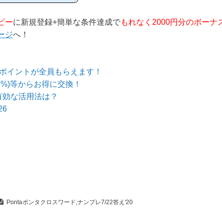
等のポイントサイトに
当ページからハピタス
、下の記事を参考に進
ピー
に新規登録+簡単な条件達成で
もれなく2000円分のボーナ
ージ
へ！
のポイントが全員もらえます！
1%)等からお得に交換！
有効な活用法は？
6
Pontaポンタクロスワード,ナンプレ7/22答え'20