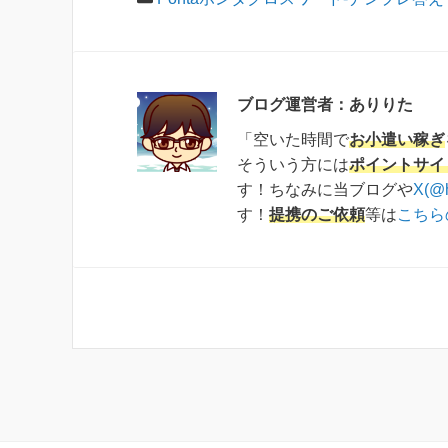
ブログ運営者：ありりた
「空いた時間で
お小遣い稼ぎ
そういう方には
ポイントサイ
す！ちなみに当ブログや
X(@
す！
提携のご依頼
等は
こちら