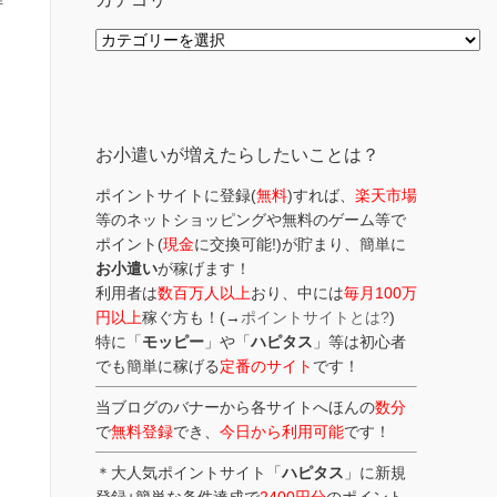
解
カ
テ
ゴ
リ
ー
お小遣いが増えたらしたいことは？
ポイントサイトに登録(
無料
)すれば、
楽天市場
等のネットショッピングや無料のゲーム等で
ポイント(
現金
に交換可能!)が貯まり、簡単に
お小遣い
が稼げます！
利用者は
数百万人以上
おり、中には
毎月100万
円以上
稼ぐ方も！(→
ポイントサイトとは?
)
特に「
モッピー
」や「
ハピタス
」等は初心者
でも簡単に稼げる
定番のサイト
です！
当ブログのバナーから各サイトへほんの
数分
で
無料登録
でき、
今日から利用可能
です！
＊大人気ポイントサイト「
ハピタス
」に新規