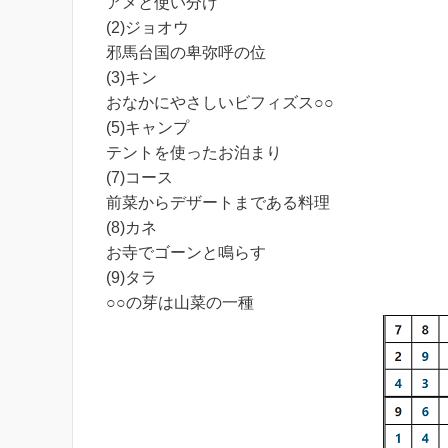
アメと使い分け
(2)ジョオウ
邪馬台国の卑弥呼の位
(3)キン
おなかにやさしいビフィズス○○
(5)キャンプ
テントを使ったお泊まり
(7)コース
前菜からデザートまである料理
(8)カネ
お寺でゴーンと鳴らす
(9)タラ
○○の芽は山菜の一種