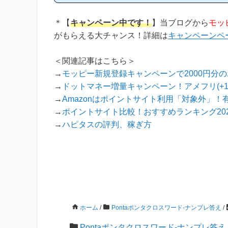
指しており、おかげ様で当ブログからハピタス
新規登録された方は1万人以上もおられます！)
への新規登録はほんの数分で簡単にできるので
＊【
キャンペーン中です！
】当ブログから
モッ
め...
がもらえる大チャンス！詳細は
キャンペーンペ
＜関連記事はこちら＞
→
モッピー新規登録キャンペーンで2000円分
→
ドットマネー増量キャンペーン！アメフリ(+
→
Amazonはポイントサイト利用「対象外」！
→
ポイントサイト比較！おすすめランキング202
→
ハピタスの評判、稼ぎ方
ホーム
/
Pontaポンタクロスワード-ナンプレ答え
/
Pontaポンタクロスワード-ナンプレ答え