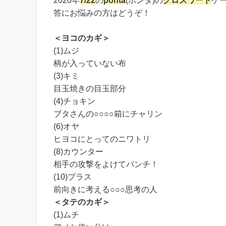
2020年
7/22
の
ponta
(ポンタ)の
クロスワード
ゲ
答にお悩みの方はどうぞ！
＜ヨコのカギ＞
(1)ムジ
柄が入っていない布
(3)キミ
目玉焼きの目玉部分
(4)チョキン
ブタさんの○○○○箱にチャリン
(6)オヤ
ヒヨコにとってのニワトリ
(8)カウンター
相手の攻撃をよけてパンチ！
(10)プラス
前向きに考える○○○思考の人
＜タテのカギ＞
(1)ムチ