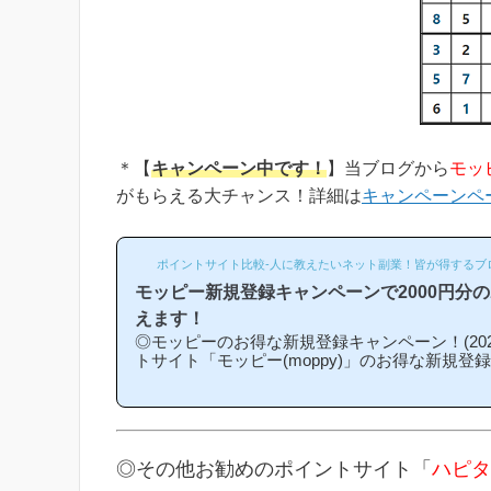
＊【
キャンペーン中です！
】当ブログから
モッ
がもらえる大チャンス！詳細は
キャンペーンペ
ポイントサイト比較-人に教えたいネット副業！皆が得するブ
モッピー新規登録キャンペーンで2000円分
えます！
◎モッピーのお得な新規登録キャンペーン！(202
トサイト「モッピー(moppy)」のお得な新規登
介キャンペーン)を紹介します！「モッピーはど
になるの？」「モッピーにお得に入会できる時
という方は必見です！モッピー新規登録キャン
ンの内容は「モッピーに新規登録(無料)して簡
もれなく2000円分のボーナスポイントがもら
◎その他お勧めのポイントサイト「
ハピタ
なものです。(*ちなみに「2000円分のボーナ
キ...