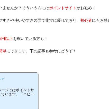
いませんか？そういう方には
ポイントサイト
がお勧め！
やすさや使いやすさの面で非常に優れており、
初心者
にもお勧
万円以上
を稼いでいる方も！
簡単
にできます。下の記事も参考にどうぞ！
ログ-
ページではポイントサ
しています。「ハピタ
の？」「ハピタスがお
る方には非常に役立つ
わかりやすい解説を目