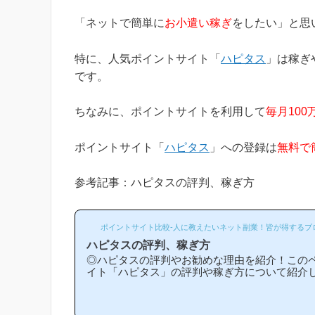
「ネットで簡単に
お小遣い稼ぎ
をしたい」と思
特に、人気ポイントサイト「
ハピタス
」は稼ぎ
です。
ちなみに、ポイントサイトを利用して
毎月100
ポイントサイト「
ハピタス
」への登録は
無料で
参考記事：ハピタスの評判、稼ぎ方
ポイントサイト比較-人に教えたいネット副業！皆が得するブ
ハピタスの評判、稼ぎ方
◎ハピタスの評判やお勧めな理由を紹介！この
イト「ハピタス」の評判や稼ぎ方について紹介
スは他のポイントサイトと比較して稼ぎやすい
勧めな理由はどういうところ？」等と疑問のあ
と思います！(*ポイントサイト初心者の方にも