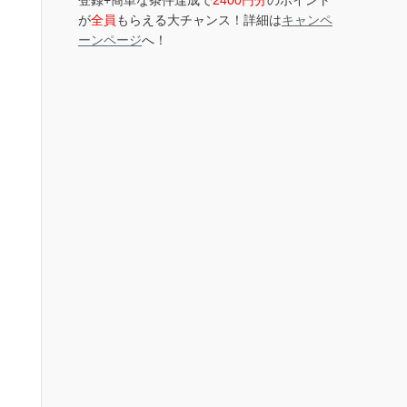
登録+簡単な条件達成で
2400円分
のポイント
が
全員
もらえる大チャンス！詳細は
キャンペ
ーンページ
へ！