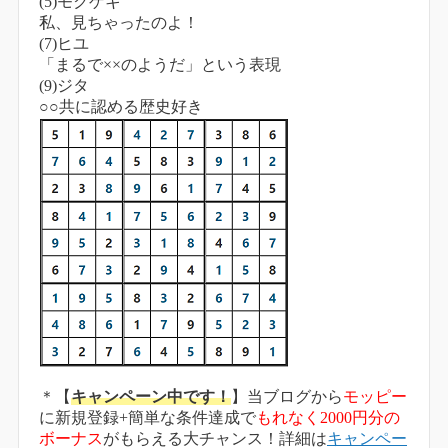
(5)モクゲキ
私、見ちゃったのよ！
(7)ヒユ
「まるで××のようだ」という表現
(9)ジタ
○○共に認める歴史好き
＊【
キャンペーン中です！
】当ブログから
モッピー
に新規登録+簡単な条件達成で
もれなく2000円分の
ボーナス
がもらえる大チャンス！詳細は
キャンペー