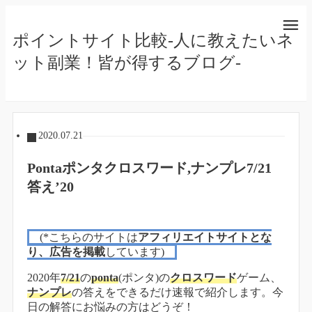
ポイントサイト比較-人に教えたいネ
ット副業！皆が得するブログ-
2020.07.21
Pontaポンタクロスワード,ナンプレ7/21
答え’20
(*こちらのサイトは
アフィリエイトサイトとな
り、広告を掲載
しています)
2020年
7/21
の
ponta
(ポンタ)の
クロスワード
ゲーム、
ナンプレ
の答えをできるだけ速報で紹介します。今
日の解答にお悩みの方はどうぞ！