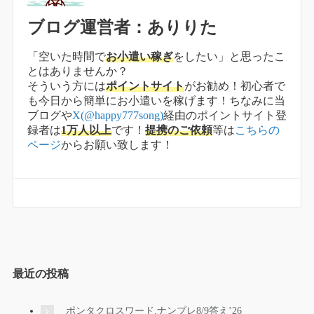
ブログ運営者：ありりた
「空いた時間で
お小遣い稼ぎ
をしたい」と思ったこ
とはありませんか？
そういう方には
ポイントサイト
がお勧め！初心者で
も今日から簡単にお小遣いを稼げます！ちなみに当
ブログや
X(@happy777song)
経由のポイントサイト登
録者は
1万人以上
です！
提携のご依頼
等は
こちらの
ページ
からお願い致します！
最近の投稿
ポンタクロスワード,ナンプレ8/9答え’26