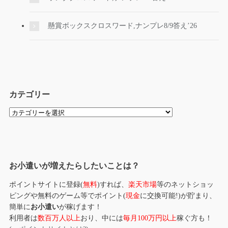
懸賞ボックスクロスワード,ナンプレ8/9答え’26
カテゴリー
カ
テ
ゴ
リ
ー
お小遣いが増えたらしたいことは？
ポイントサイトに登録(
無料
)すれば、
楽天市場
等のネットショッ
ピングや無料のゲーム等でポイント(
現金
に交換可能!)が貯まり、
簡単に
お小遣い
が稼げます！
利用者は
数百万人以上
おり、中には
毎月100万円以上
稼ぐ方も！