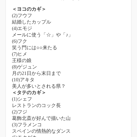
＜ヨコのカギ＞
(2)フウフ
結婚したカップル
(4)エモジ
メールに使う「☆」や「♪」
(6)フク
笑う門には○○来たる
(7)ヒメ
王様の娘
(8)ゲジュン
月の21日から末日まで
(10)アキタ
美人が多いとされる県？
＜タテのカギ＞
(1)シェフ
レストランのコック長
(2)フジ
葛飾北斎が好んで描いた山
(3)フラメンコ
スペインの情熱的なダンス