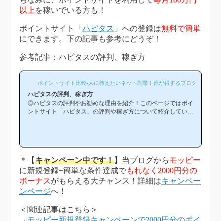
以上
を稼いでいる方も！
ポイントサイト「
ハピタス
」への登録は
無料で簡単
にできます。下の記事も参考にどうぞ！
参考記事：ハピタスの評判、稼ぎ方
ポイントサイト比較-人に教えたいネット副業！皆が得するブログ-
ハピタスの評判、稼ぎ方
◎ハピタスの評判やお勧めな理由を紹介！このページではポイ
ントサイト「ハピタス」の評判や稼ぎ方について紹介していま
す。「ハピタスは他のポイントサイトと比較して稼ぎやすい
の？」「ハピタスがお勧めな理由はどういうところ？」等と疑
問のある方には非常に役立つと思います！(*ポイントサイト初
心者の方にもわかりやすい解説を目指しており、おかげ様で当
ブログからハピタス等のポイントサイトに新規登録された方は1
＊【
キャンペーン中です！
】当ブログから
モッピー
万人以上もおられます！)当ページからハピタスへの新規登録は
に新規登録+簡単な条件達成で
もれなく2000円分の
ほんの数分で簡単にできるので、下の記事を参考に進め...
ボーナス
がもらえる大チャンス！詳細は
キャンペー
ンページ
へ！
＜関連記事はこちら＞
→
モッピー新規登録キャンペーンで2000円分のポイ