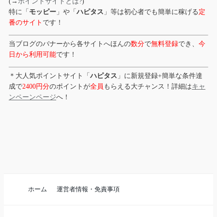
(→
ポイントサイトとは?
)
特に「
モッピー
」や「
ハピタス
」等は初心者でも簡単に稼げる
定
番のサイト
です！
当ブログのバナーから各サイトへほんの
数分
で
無料登録
でき、
今
日から利用可能
です！
＊大人気ポイントサイト「
ハピタス
」に新規登録+簡単な条件達
成で
2400円分
のポイントが
全員
もらえる大チャンス！詳細は
キャ
ンペーンページ
へ！
ホーム
運営者情報・免責事項