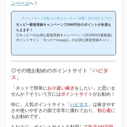
ンページ
へ！
ポイントサイト比較-人に教えたいネット副業！皆が得するブログ-
モッピー新規登録キャンペーンで2000円分のポイントが全員も
らえます！
◎モッピーのお得な新規登録キャンペーン！(2026年8月最新版)
ポイントサイト「モッピー(moppy)」のお得な新規登録キャンペ
ーン(友達紹介キャンペーン)を紹介します！「モッピーはどこか
ら登録するとお得になるの？」「モッピーにお得に入会できる
時期や方法はあるの？」という方は必見です！モッピー新規登
録キャンペーン内容キャンペーンの内容は「モッピーに新規登
録(無料)して簡単な条件を満たすと、もれなく2000円分のボーナ
スポイントがもらえる」という、シンプルなものです。(*ちな
◎その他お勧めのポイントサイト「
ハピタ
みに「2000円分のボーナス」というのは過去のキ...
ス
」
「ネットで簡単に
お小遣い稼ぎ
をしたい」と思いま
せんか？そういう方には
ポイントサイト
がお勧め！
特に、人気ポイントサイト「
ハピタス
」は稼ぎやす
さや使いやすさの面で非常に優れており、
初心者
に
もお勧めです。
ちなみに、ポイントサイトを利用して
毎月100万円