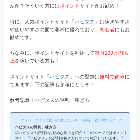
んか？そういう方には
ポイントサイト
がお勧め！
特に、人気ポイントサイト「
ハピタス
」は稼ぎやすさ
や使いやすさの面で非常に優れており、
初心者
にもお
勧めです。
ちなみに、ポイントサイトを利用して
毎月100万円以
上
を稼いでいる方も！
ポイントサイト「
ハピタス
」への登録は
無料で簡単
に
できます。下の記事も参考にどうぞ！
参考記事：ハピタスの評判、稼ぎ方
ポイントサイト比較-人に教えたいネット副業！皆が得するブログ-
ハピタスの評判、稼ぎ方
◎ハピタスの評判やお勧めな理由を紹介！このページではポイント
サイト「ハピタス」の評判や稼ぎ方について紹介しています。「ハ