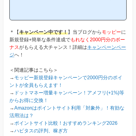
ピタスは他のポイントサイトと比較して稼ぎやすいの？」「ハピタ
スがお勧めな理由はどういうところ？」等と疑問のある方には非常
に役立つと思います！(*ポイントサイト初心者の方にもわかりやす
い解説を目指しており、おかげ様で当ブログからハピタス等のポイ
ントサイトに新規登録された方は1万人以上もおられます！)当ペー
ジからハピタスへの新規登録はほんの数分で簡単にできるので、下
＊【
キャンペーン中です！
】当ブログから
モッピー
に
の記事を参考に進め...
新規登録+簡単な条件達成で
もれなく2000円分のボー
ナス
がもらえる大チャンス！詳細は
キャンペーンペー
ジ
へ！
＜関連記事はこちら＞
→
モッピー新規登録キャンペーンで2000円分のポイ
ントが全員もらえます！
→
ドットマネー増量キャンペーン！アメフリ(+1%)等
からお得に交換！
→
Amazonはポイントサイト利用「対象外」！有効な
活用法は？
→
ポイントサイト比較！おすすめランキング2026
→
ハピタスの評判、稼ぎ方