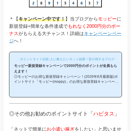
＊【
キャンペーン中です！
】当ブログから
モッピー
に
新規登録+簡単な条件達成で
もれなく2000円分のボー
ナス
がもらえる大チャンス！詳細は
キャンペーンペー
ジ
へ！
ポイントサイト比較-人に教えたいネット副業！皆が得するブログ-
モッピー新規登録キャンペーンで2000円分のポイントが全員もら
えます！
◎モッピーのお得な新規登録キャンペーン！(2026年8月最新版)ポ
イントサイト「モッピー(moppy)」のお得な新規登録キャンペーン
(友達紹介キャンペーン)を紹介します！「モッピーはどこから登録
するとお得になるの？」「モッピーにお得に入会できる時期や方法
はあるの？」という方は必見です！モッピー新規登録キャンペーン
内容キャンペーンの内容は「モッピーに新規登録(無料)して簡単な
条件を満たすと、もれなく2000円分のボーナスポイントがもらえ
る」という、シンプルなものです。(*ちなみに「2000円分のボー
◎その他お勧めのポイントサイト「
ハピタス
」
ナス」というのは過去のキ...
「ネットで簡単に
お小遣い稼ぎ
をしたい」と思いませ