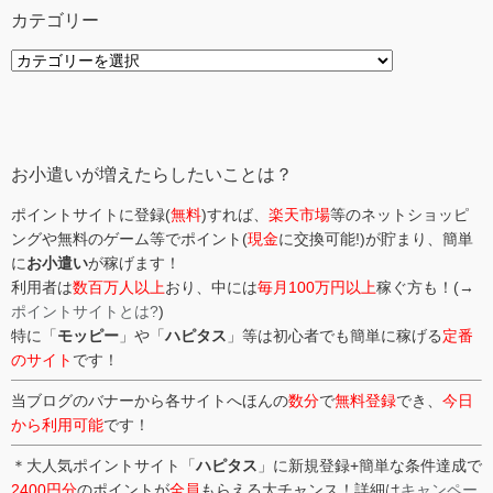
カテゴリー
カ
テ
ゴ
リ
ー
お小遣いが増えたらしたいことは？
ポイントサイトに登録(
無料
)すれば、
楽天市場
等のネットショッピ
ングや無料のゲーム等でポイント(
現金
に交換可能!)が貯まり、簡単
に
お小遣い
が稼げます！
利用者は
数百万人以上
おり、中には
毎月100万円以上
稼ぐ方も！(→
ポイントサイトとは?
)
特に「
モッピー
」や「
ハピタス
」等は初心者でも簡単に稼げる
定番
のサイト
です！
当ブログのバナーから各サイトへほんの
数分
で
無料登録
でき、
今日
から利用可能
です！
＊大人気ポイントサイト「
ハピタス
」に新規登録+簡単な条件達成で
2400円分
のポイントが
全員
もらえる大チャンス！詳細は
キャンペー