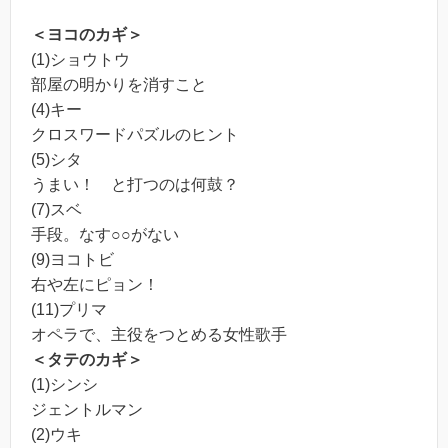
＜ヨコのカギ＞
(1)ショウトウ
部屋の明かりを消すこと
(4)キー
クロスワードパズルのヒント
(5)シタ
うまい！ と打つのは何鼓？
(7)スベ
手段。なす○○がない
(9)ヨコトビ
右や左にピョン！
(11)プリマ
オペラで、主役をつとめる女性歌手
＜タテのカギ＞
(1)シンシ
ジェントルマン
(2)ウキ