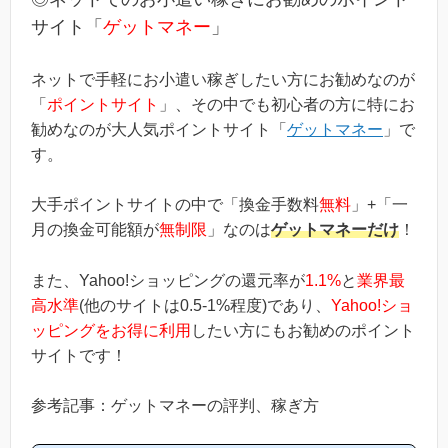
ス」というのは過去のキ...
サイト「
ゲットマネー
」
ネットで手軽にお小遣い稼ぎしたい方にお勧めなのが
「
ポイントサイト
」、その中でも初心者の方に特にお
勧めなのが大人気ポイントサイト「
ゲットマネー
」で
す。
大手ポイントサイトの中で「換金手数料
無料
」+「一
月の換金可能額が
無制限
」なのは
ゲットマネーだけ
！
また、Yahoo!ショッピングの還元率が
1.1%
と
業界最
高水準
(他のサイトは0.5-1%程度)であり、
Yahoo!ショ
ッピングをお得に利用
したい方にもお勧めのポイント
サイトです！
参考記事：ゲットマネーの評判、稼ぎ方