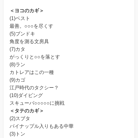
＜ヨコのカギ＞
(1)ベスト
最善。○○○を尽くす
(5)ブンドキ
角度を測る文房具
(7)カタ
がっくりと○○を落とす
(8)ラン
カトレアはこの一種
(9)カゴ
江戸時代のタクシー？
(10)ダイビング
スキューバ○○○○○に挑戦
＜タテのカギ＞
(2)スブタ
パイナップル入りもある中華
(3)トン