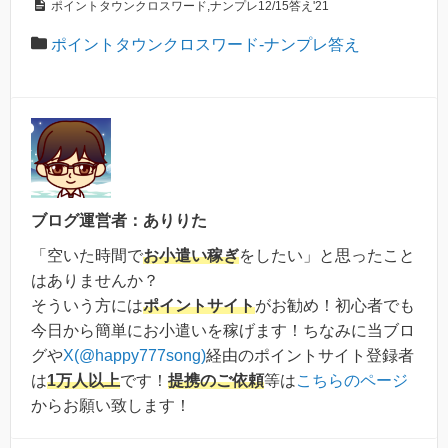
ポイントタウンクロスワード,ナンプレ12/15答え'21
ポイントタウンクロスワード-ナンプレ答え
ブログ運営者：ありりた
「空いた時間で
お小遣い稼ぎ
をしたい」と思ったこと
はありませんか？
そういう方には
ポイントサイト
がお勧め！初心者でも
今日から簡単にお小遣いを稼げます！ちなみに当ブロ
グや
X(@happy777song)
経由のポイントサイト登録者
は
1万人以上
です！
提携のご依頼
等は
こちらのページ
からお願い致します！