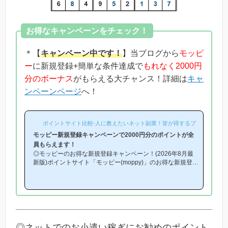
お得なキャンペーンをチェック！
＊【
キャンペーン中です！
】当ブログから
モッピ
ー
に新規登録+簡単な条件達成で
もれなく2000円
分のボーナス
がもらえる大チャンス！詳細は
キャ
ンペーンページ
へ！
ポイントサイト比較-人に教えたいネット副業！皆が得するブログ-
モッピー新規登録キャンペーンで2000円分のポイントが全
員もらえます！
◎モッピーのお得な新規登録キャンペーン！(2026年8月最
新版)ポイントサイト「モッピー(moppy)」のお得な新規登録
キャンペーン(友達紹介キャンペーン)を紹介します！「モッ
ピーはどこから登録するとお得になるの？」「モッピーにお
得に入会できる時期や方法はあるの？」という方は必見で
す！モッピー新規登録キャンペーン内容キャンペーンの内容
は「モッピーに新規登録(無料)して簡単な条件を満たすと、
もれなく2000円分のボーナスポイントがもらえる」とい
う、シンプルなものです。(*ちなみに「2000円分のボーナ
◎ネットでのお小遣い稼ぎにお勧めのポイント