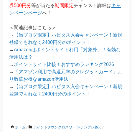
券500円分
等が当たる
期間限定
チャンス！詳細は
キャ
ンペーンページ
へ！
＜関連記事はこちら＞
→
【当ブログ限定】ハピタス入会キャンペーン！新規
登録でもれなく2400円分のポイント！
→
Amazonはポイントサイト利用「対象外」！有効な
活用法は？
→
ポイントサイト比較！おすすめランキング2026
→
「アマゾン利用で高還元率のクレジットカード」よ
り数倍お得なamazon活用法
→
【当ブログ限定】ハピタス入会キャンペーン！新規
登録でもれなく2400円分のポイント！
ホーム
/
ポイントタウンクロスワード-ナンプレ答え
/