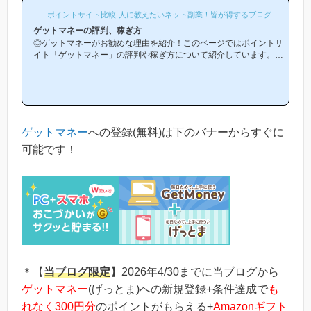
ポイントサイト比較-人に教えたいネット副業！皆が得するブログ-
ゲットマネーの評判、稼ぎ方
◎ゲットマネーがお勧めな理由を紹介！このページではポイントサ
イト「ゲットマネー」の評判や稼ぎ方について紹介しています。
「ゲットマネーは他のポイントサイトと比較して稼ぎやすいの？」
「ゲットマネーがお勧めな理由はどういうところ？」等と疑問のあ
る方には非常に役立つと思います！(*ポイントサイト初心者の方に
もわかりやすい解説を目指しており、おかげ様で当ブログからゲッ
トマネー等のポイントサイトに新規登録された方は1万人以上もお
られます！)当ページからゲットマネーへの新規登録はほんの数分
ゲットマネー
への登録(無料)は下のバナーからすぐに
で簡単にできるので、下...
可能です！
＊【
当ブログ限定
】2026年4/30までに当ブログから
ゲットマネー
(げっとま)への新規登録+条件達成で
も
れなく300円分
のポイントがもらえる+
Amazonギフト