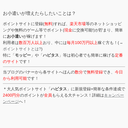
リ
ー
お小遣いが増えたらしたいことは？
ポイントサイトに登録(
無料
)すれば、
楽天市場
等のネットショッピ
ングや無料のゲーム等でポイント(
現金
に交換可能!)が貯まり、簡単
に
お小遣い
が稼げます！
利用者は
数百万人以上
おり、中には
毎月100万円以上
稼ぐ方も！(→
ポイントサイトとは?
)
特に「
モッピー
」や「
ハピタス
」等は初心者でも簡単に稼げる
定番
のサイト
です！
当ブログのバナーから各サイトへほんの
数分
で
無料登録
でき、
今日
から利用可能
です！
＊大人気ポイントサイト「
ハピタス
」に新規登録+簡単な条件達成で
2400円分
のポイントが
全員
もらえる大チャンス！詳細は
キャンペー
ンページ
へ！