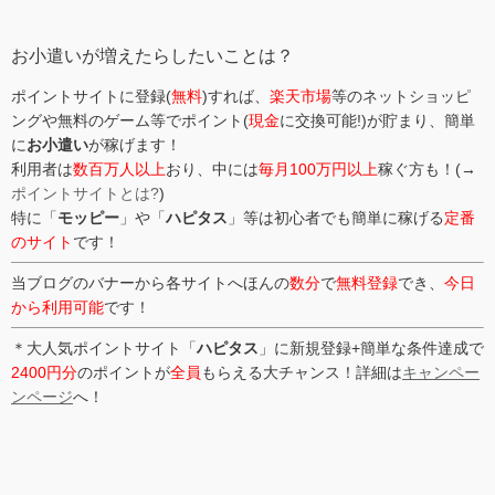
リ
ー
お小遣いが増えたらしたいことは？
ポイントサイトに登録(
無料
)すれば、
楽天市場
等のネットショッピ
ングや無料のゲーム等でポイント(
現金
に交換可能!)が貯まり、簡単
に
お小遣い
が稼げます！
利用者は
数百万人以上
おり、中には
毎月100万円以上
稼ぐ方も！(→
ポイントサイトとは?
)
特に「
モッピー
」や「
ハピタス
」等は初心者でも簡単に稼げる
定番
のサイト
です！
当ブログのバナーから各サイトへほんの
数分
で
無料登録
でき、
今日
から利用可能
です！
＊大人気ポイントサイト「
ハピタス
」に新規登録+簡単な条件達成で
2400円分
のポイントが
全員
もらえる大チャンス！詳細は
キャンペー
ンページ
へ！