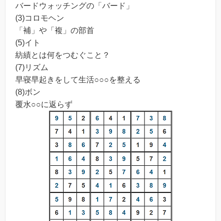
バードウォッチングの「バード」
(3)コロモヘン
「補」や「複」の部首
(5)イト
紡績とは何をつむぐこと？
(7)リズム
早寝早起きをして生活○○○を整える
(8)ボン
覆水○○に返らず