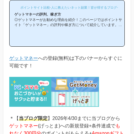
ポイントサイト比較-人に教えたいネット副業！皆が得するブログ-
ゲットマネーの評判、稼ぎ方
◎ゲットマネーがお勧めな理由を紹介！このページではポイントサ
イト「ゲットマネー」の評判や稼ぎ方について紹介しています。
「ゲットマネーは他のポイントサイトと比較して稼ぎやすいの？」
「ゲットマネーがお勧めな理由はどういうところ？」等と疑問のあ
る方には非常に役立つと思います！(*ポイントサイト初心者の方に
もわかりやすい解説を目指しており、おかげ様で当ブログからゲッ
トマネー等のポイントサイトに新規登録された方は1万人以上もお
られます！)当ページからゲットマネーへの新規登録はほんの数分
ゲットマネー
への登録(無料)は下のバナーからすぐに
で簡単にできるので、下...
可能です！
＊【
当ブログ限定
】2026年4/30までに当ブログから
ゲットマネー
(げっとま)への新規登録+条件達成で
も
れなく300円分
のポイントがもらえる+
Amazonギフト