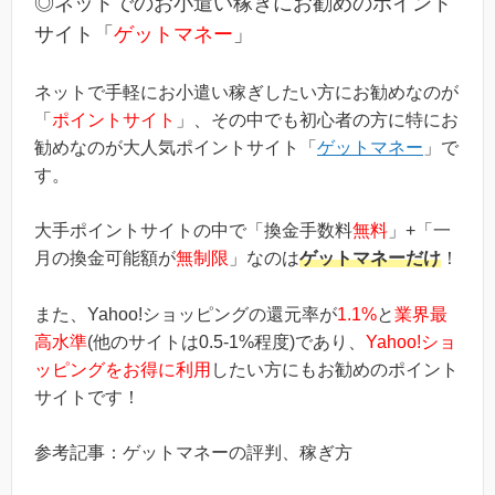
◎ネットでのお小遣い稼ぎにお勧めのポイント
ス」というのは過去のキ...
サイト「
ゲットマネー
」
ネットで手軽にお小遣い稼ぎしたい方にお勧めなのが
「
ポイントサイト
」、その中でも初心者の方に特にお
勧めなのが大人気ポイントサイト「
ゲットマネー
」で
す。
大手ポイントサイトの中で「換金手数料
無料
」+「一
月の換金可能額が
無制限
」なのは
ゲットマネーだけ
！
また、Yahoo!ショッピングの還元率が
1.1%
と
業界最
高水準
(他のサイトは0.5-1%程度)であり、
Yahoo!ショ
ッピングをお得に利用
したい方にもお勧めのポイント
サイトです！
参考記事：ゲットマネーの評判、稼ぎ方