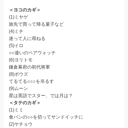
＜ヨコのカギ＞
(1)ミヤゲ
旅先で買って帰る菓子など
(4)ミチ
迷って人に尋ねる
(5)イロ
○○違いのペアウォッチ
(6)ヨリトモ
鎌倉幕府の初代将軍
(8)ボウズ
てるてる○○○を吊るす
(9)ムーン
星は英語でスター、では月は？
＜タテのカギ＞
(1)ミミ
食パンの○○を切ってサンドイッチに
(2)ヤチョウ