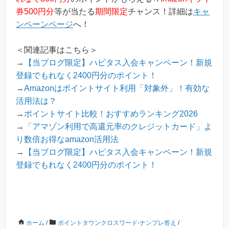
券500円分
等が当たる
期間限定
チャンス！詳細は
キャ
ンペーンページ
へ！
＜関連記事はこちら＞
→
【当ブログ限定】ハピタス入会キャンペーン！新規
登録でもれなく2400円分のポイント！
→
Amazonはポイントサイト利用「対象外」！有効な
活用法は？
→
ポイントサイト比較！おすすめランキング2026
→
「アマゾン利用で高還元率のクレジットカード」よ
り数倍お得なamazon活用法
→
【当ブログ限定】ハピタス入会キャンペーン！新規
登録でもれなく2400円分のポイント！
ホーム
/
ポイントタウンクロスワード-ナンプレ答え
/