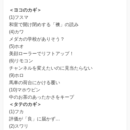
＜ヨコのカギ＞
(1)フスマ
和室で開け閉めする「襖」の読み
(4)カワ
メダカの学校がありそう？
(5)ホオ
美顔ローラーでリフトアップ！
(6)リモコン
チャンネルを変えたいのに見当たらない
(9)ホロ
馬車の荷台にかける覆い
(10)マホウビン
中のお茶のあったかさをキープ
＜タテのカギ＞
(1)フカ
評価が「良」に届かず…
(2)スワリ