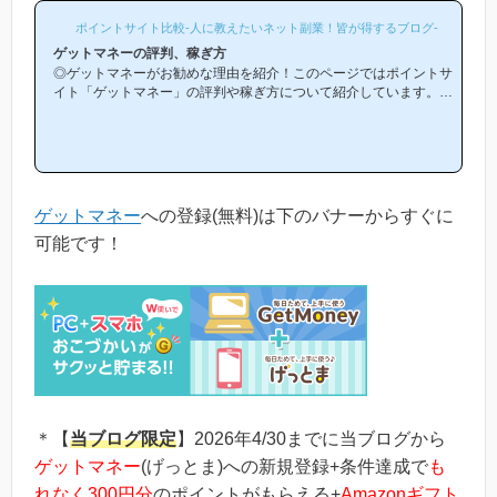
ポイントサイト比較-人に教えたいネット副業！皆が得するブログ-
ゲットマネーの評判、稼ぎ方
◎ゲットマネーがお勧めな理由を紹介！このページではポイントサ
イト「ゲットマネー」の評判や稼ぎ方について紹介しています。
「ゲットマネーは他のポイントサイトと比較して稼ぎやすいの？」
「ゲットマネーがお勧めな理由はどういうところ？」等と疑問のあ
る方には非常に役立つと思います！(*ポイントサイト初心者の方に
もわかりやすい解説を目指しており、おかげ様で当ブログからゲッ
トマネー等のポイントサイトに新規登録された方は1万人以上もお
られます！)当ページからゲットマネーへの新規登録はほんの数分
ゲットマネー
への登録(無料)は下のバナーからすぐに
で簡単にできるので、下...
可能です！
＊【
当ブログ限定
】2026年4/30までに当ブログから
ゲットマネー
(げっとま)への新規登録+条件達成で
も
れなく300円分
のポイントがもらえる+
Amazonギフト