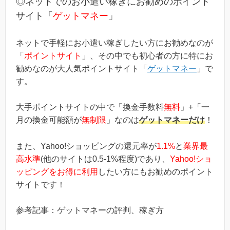
◎ネットでのお小遣い稼ぎにお勧めのポイント
ス」というのは過去のキ...
サイト「
ゲットマネー
」
ネットで手軽にお小遣い稼ぎしたい方にお勧めなのが
「
ポイントサイト
」、その中でも初心者の方に特にお
勧めなのが大人気ポイントサイト「
ゲットマネー
」で
す。
大手ポイントサイトの中で「換金手数料
無料
」+「一
月の換金可能額が
無制限
」なのは
ゲットマネーだけ
！
また、Yahoo!ショッピングの還元率が
1.1%
と
業界最
高水準
(他のサイトは0.5-1%程度)であり、
Yahoo!ショ
ッピングをお得に利用
したい方にもお勧めのポイント
サイトです！
参考記事：ゲットマネーの評判、稼ぎ方