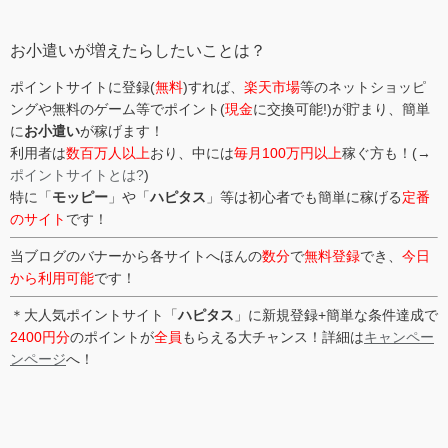
リ
ー
お小遣いが増えたらしたいことは？
ポイントサイトに登録(
無料
)すれば、
楽天市場
等のネットショッピ
ングや無料のゲーム等でポイント(
現金
に交換可能!)が貯まり、簡単
に
お小遣い
が稼げます！
利用者は
数百万人以上
おり、中には
毎月100万円以上
稼ぐ方も！(→
ポイントサイトとは?
)
特に「
モッピー
」や「
ハピタス
」等は初心者でも簡単に稼げる
定番
のサイト
です！
当ブログのバナーから各サイトへほんの
数分
で
無料登録
でき、
今日
から利用可能
です！
＊大人気ポイントサイト「
ハピタス
」に新規登録+簡単な条件達成で
2400円分
のポイントが
全員
もらえる大チャンス！詳細は
キャンペー
ンページ
へ！