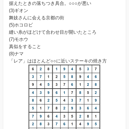
据えたときの落ちつき具合。○○○が悪い
(3)ギオン
舞妓さんに会える京都の街
(5)ホコロビ
縫い糸がほどけて合わせ目が開いたところ
(7)モホウ
真似をすること
(8)ナマ
「レア」はほとんど○○に近いステーキの焼き方