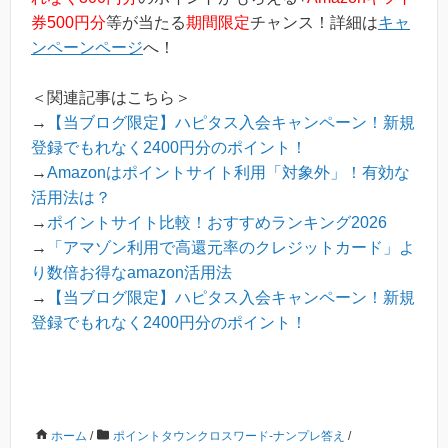
券500円分
等が当たる
期間限定
チャンス！詳細は
キャ
ンペーンページ
へ！
＜関連記事はこちら＞
→
【当ブログ限定】ハピタス入会キャンペーン！新規
登録でもれなく2400円分のポイント！
→
Amazonはポイントサイト利用「対象外」！有効な
活用法は？
→
ポイントサイト比較！おすすめランキング2026
→
「アマゾン利用で高還元率のクレジットカード」よ
り数倍お得なamazon活用法
→
【当ブログ限定】ハピタス入会キャンペーン！新規
登録でもれなく2400円分のポイント！
ホーム
/
ポイントタウンクロスワード-ナンプレ答え
/