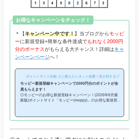
お得なキャンペーンをチェック！
＊【
キャンペーン中です！
】当ブログから
モッピ
ー
に新規登録+簡単な条件達成で
もれなく2000円
分のボーナス
がもらえる大チャンス！詳細は
キャ
ンペーンページ
へ！
ポイントサイト比較-人に教えたいネット副業！皆が得するブログ-
モッピー新規登録キャンペーンで2000円分のポイントが全
員もらえます！
◎モッピーのお得な新規登録キャンペーン！(2026年8月最
新版)ポイントサイト「モッピー(moppy)」のお得な新規登録
キャンペーン(友達紹介キャンペーン)を紹介します！「モッ
ピーはどこから登録するとお得になるの？」「モッピーにお
得に入会できる時期や方法はあるの？」という方は必見で
す！モッピー新規登録キャンペーン内容キャンペーンの内容
は「モッピーに新規登録(無料)して簡単な条件を満たすと、
もれなく2000円分のボーナスポイントがもらえる」とい
う、シンプルなものです。(*ちなみに「2000円分のボーナ