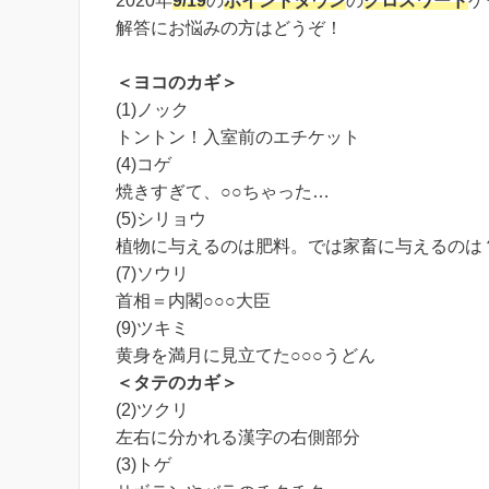
2020年
9/19
の
ポイントタウン
の
クロスワード
ゲ
解答にお悩みの方はどうぞ！
＜ヨコのカギ＞
(1)ノック
トントン！入室前のエチケット
(4)コゲ
焼きすぎて、○○ちゃった…
(5)シリョウ
植物に与えるのは肥料。では家畜に与えるのは
(7)ソウリ
首相＝内閣○○○大臣
(9)ツキミ
黄身を満月に見立てた○○○うどん
＜タテのカギ＞
(2)ツクリ
左右に分かれる漢字の右側部分
(3)トゲ