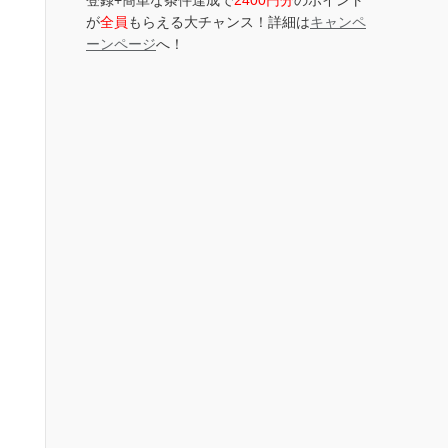
登録+簡単な条件達成で
2400円分
のポイント
が
全員
もらえる大チャンス！詳細は
キャンペ
ーンページ
へ！