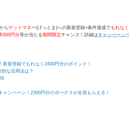
グから
ゲットマネー
(げっとま)への新規登録+条件達成で
もれなく
券500円分
等が当たる
期間限定
チャンス！詳細は
キャンペーン
新規登録でもれなく2400円分のポイント！
有効な活用法は？
6
ャンペーン！2300円分のボーナスが全員もらえる！