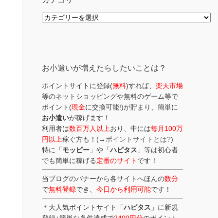
カ
テ
ゴ
リ
ー
お小遣いが増えたらしたいことは？
ポイントサイトに登録(
無料
)すれば、
楽天市場
等のネットショッピングや無料のゲーム等で
ポイント(
現金
に交換可能!)が貯まり、簡単に
お小遣い
が稼げます！
利用者は
数百万人以上
おり、中には
毎月100万
円以上
稼ぐ方も！(→
ポイントサイトとは?
)
特に「
モッピー
」や「
ハピタス
」等は初心者
でも簡単に稼げる
定番のサイト
です！
当ブログのバナーから各サイトへほんの
数分
で
無料登録
でき、
今日から利用可能
です！
＊大人気ポイントサイト「
ハピタス
」に新規