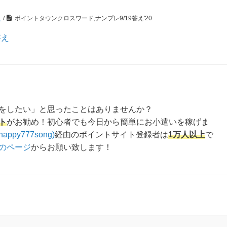
え
/
ポイントタウンクロスワード,ナンプレ9/19答え'20
答え
をしたい」と思ったことはありませんか？
ト
がお勧め！初心者でも今日から簡単にお小遣いを稼げま
happy777song)
経由のポイントサイト登録者は
1万人以上
で
のページ
からお願い致します！