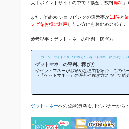
大手ポイントサイトの中で「換金手数料
無料
」
また、Yahoo!ショッピングの還元率が
1.1%
と
業
ングをお得に利用
したい方にもお勧めのポイン
参考記事：ゲットマネーの評判、稼ぎ方
ポイントサイト比較-人に教えたいネット副業！皆が得するブ
ゲットマネーの評判、稼ぎ方
◎ゲットマネーがお勧めな理由を紹介！このペ
ト「ゲットマネー」の評判や稼ぎ方について紹
トマネーは他のポイントサイトと比較して稼ぎ
マネーがお勧めな理由はどういうところ？」等
常に役立つと思います！(*ポイントサイト初心
い解説を目指しており、おかげ様で当ブログか
イントサイトに新規登録された方は1万人以上も
ジからゲットマネーへの新規登録はほんの数分
ゲットマネー
への登録(無料)は下のバナーから
下...