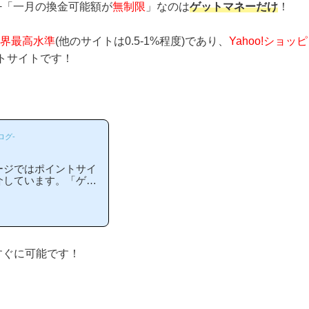
+「一月の換金可能額が
無制限
」なのは
ゲットマネーだけ
！
界最高水準
(他のサイトは0.5-1%程度)であり、
Yahoo!ショッピ
トサイトです！
ログ-
ージではポイントサイ
介しています。「ゲッ
やすいの？」「ゲット
と疑問のある方には非
者の方にもわかりやす
らゲットマネー等のポ
おられます！)当ペー
で簡単にできるので、
すぐに可能です！