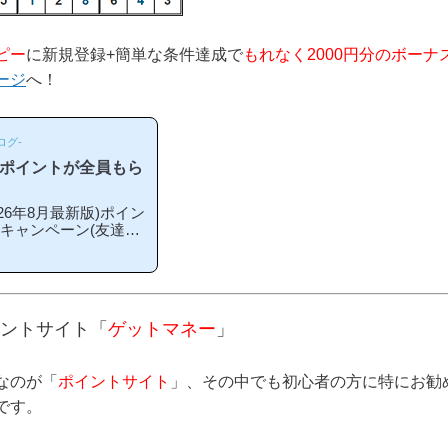
ピー
に新規登録+簡単な条件達成で
もれなく2000円分のボーナ
ージ
へ！
ログ-
のポイントが全員もら
6年8月最新版)ポイン
録キャンペーン(友達紹
こから登録するとお得
期や方法はあるの？」
ペーン内容キャンペー
単な条件を満たすと、
える」という、シンプル
ントサイト「
ゲットマネー
」
ス」というのは過去の
なのが「
ポイントサイト
」、その中でも初心者の方に特にお勧
です。