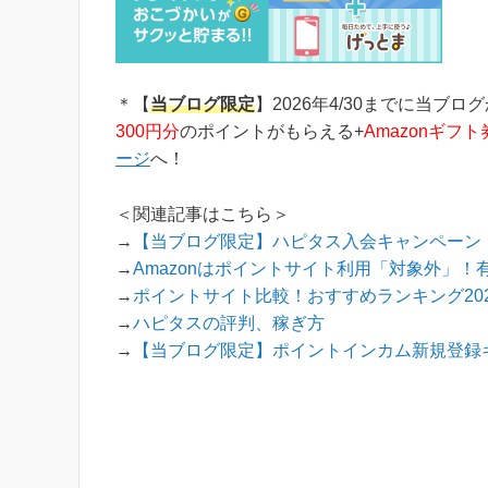
＊【
当ブログ限定
】2026年4/30までに当ブロ
300円分
のポイントがもらえる+
Amazonギフト
ージ
へ！
＜関連記事はこちら＞
→
【当ブログ限定】ハピタス入会キャンペーン！
→
Amazonはポイントサイト利用「対象外」！
→
ポイントサイト比較！おすすめランキング202
→
ハピタスの評判、稼ぎ方
→
【当ブログ限定】ポイントインカム新規登録キ