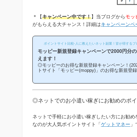
＊【
キャンペーン中です！
】当ブログから
モッ
がもらえる大チャンス！詳細は
キャンペーンペ
ポイントサイト比較-人に教えたいネット副業！皆が得するブ
モッピー新規登録キャンペーンで2000円分
えます！
◎モッピーのお得な新規登録キャンペーン！(202
トサイト「モッピー(moppy)」のお得な新規登
介キャンペーン)を紹介します！「モッピーはど
になるの？」「モッピーにお得に入会できる時
という方は必見です！モッピー新規登録キャン
ンの内容は「モッピーに新規登録(無料)して簡
もれなく2000円分のボーナスポイントがもら
◎ネットでのお小遣い稼ぎにお勧めのポイ
なものです。(*ちなみに「2000円分のボーナ
キ...
ネットで手軽にお小遣い稼ぎしたい方にお勧め
なのが大人気ポイントサイト「
ゲットマネー
」