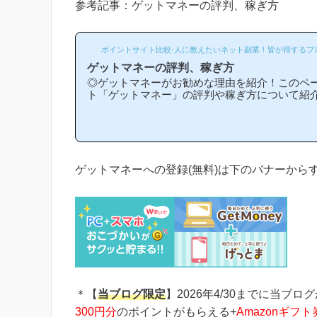
参考記事：ゲットマネーの評判、稼ぎ方
ポイントサイト比較-人に教えたいネット副業！皆が得するブ
ゲットマネーの評判、稼ぎ方
◎ゲットマネーがお勧めな理由を紹介！このペ
ト「ゲットマネー」の評判や稼ぎ方について紹
トマネーは他のポイントサイトと比較して稼ぎ
マネーがお勧めな理由はどういうところ？」等
常に役立つと思います！(*ポイントサイト初心
い解説を目指しており、おかげ様で当ブログか
イントサイトに新規登録された方は1万人以上も
ジからゲットマネーへの新規登録はほんの数分
ゲットマネーへの登録(無料)は下のバナーから
下...
＊【
当ブログ限定
】2026年4/30までに当ブロ
300円分
のポイントがもらえる+
Amazonギフト