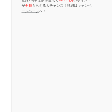
登録+簡単な条件達成で
2400円分
のポイント
が
全員
もらえる大チャンス！詳細は
キャンペ
ーンページ
へ！