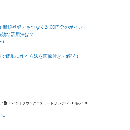
新規登録でもれなく2400円分のポイント！
有効な活用法は？
6
無料で簡単に作る方法を画像付きで解説！
え
/
ポイントタウンクロスワード,ナンプレ5/13答え'19
答え