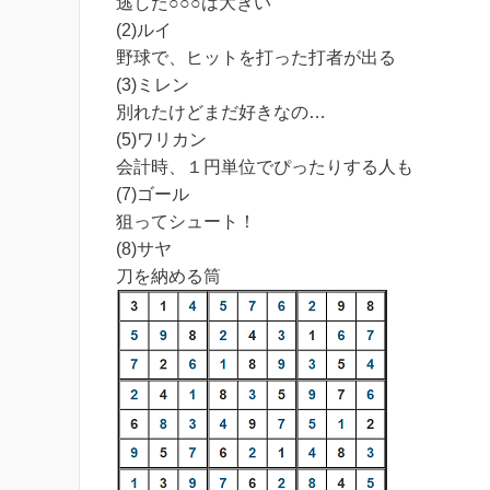
逃した○○○は大きい
(2)ルイ
野球で、ヒットを打った打者が出る
(3)ミレン
別れたけどまだ好きなの…
(5)ワリカン
会計時、１円単位でぴったりする人も
(7)ゴール
狙ってシュート！
(8)サヤ
刀を納める筒