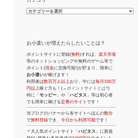
カ
テ
ゴ
リ
ー
お小遣いが増えたらしたいことは？
ポイントサイトに登録(
無料
)すれば、
楽天市場
等のネットショッピングや無料のゲーム等で
ポイント(
現金
に交換可能!)が貯まり、簡単に
お小遣い
が稼げます！
利用者は
数百万人以上
おり、中には
毎月100万
円以上
稼ぐ方も！(→
ポイントサイトとは?
)
特に「
モッピー
」や「
ハピタス
」等は初心者
でも簡単に稼げる
定番のサイト
です！
当ブログのバナーから各サイトへほんの
数分
で
無料登録
でき、
今日から利用可能
です！
＊大人気ポイントサイト「
ハピタス
」に新規