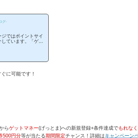
ログ-
ージではポイントサイ
介しています。「ゲッ
やすいの？」「ゲット
と疑問のある方には非
者の方にもわかりやす
らゲットマネー等のポ
おられます！)当ペー
で簡単にできるので、
すぐに可能です！
グから
ゲットマネー
(げっとま)への新規登録+条件達成で
もれなく
券500円分
等が当たる
期間限定
チャンス！詳細は
キャンペーン