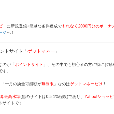
ピー
に新規登録+簡単な条件達成で
もれなく2000円分のボーナ
ージ
へ！
ントサイト「
ゲットマネー
」
なのが「
ポイントサイト
」、その中でも初心者の方に特にお勧
です。
+「一月の換金可能額が
無制限
」なのは
ゲットマネーだけ
！
界最高水準
(他のサイトは0.5-1%程度)であり、
Yahoo!ショッピ
トサイトです！