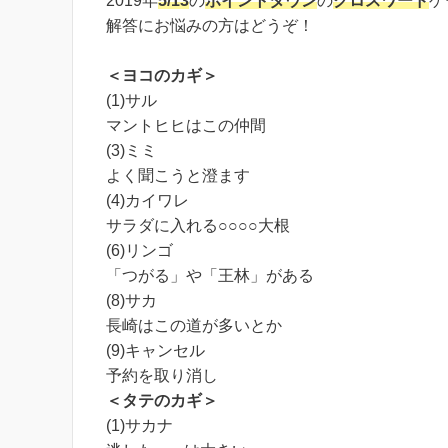
2019年
5/13
の
ポイントタウン
の
クロスワード
ゲ
解答にお悩みの方はどうぞ！
＜ヨコのカギ＞
(1)サル
マントヒヒはこの仲間
(3)ミミ
よく聞こうと澄ます
(4)カイワレ
サラダに入れる○○○○大根
(6)リンゴ
「つがる」や「王林」がある
(8)サカ
長崎はこの道が多いとか
(9)キャンセル
予約を取り消し
＜タテのカギ＞
(1)サカナ