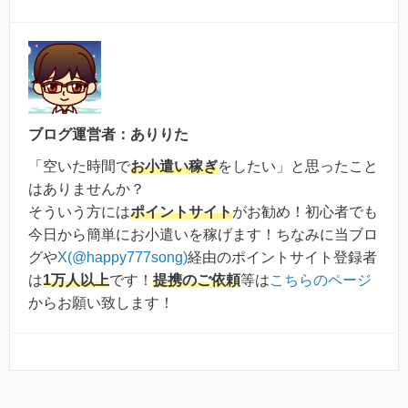
ブログ運営者：ありりた
「空いた時間で
お小遣い稼ぎ
をしたい」と思ったこと
はありませんか？
そういう方には
ポイントサイト
がお勧め！初心者でも
今日から簡単にお小遣いを稼げます！ちなみに当ブロ
グや
X(@happy777song)
経由のポイントサイト登録者
は
1万人以上
です！
提携のご依頼
等は
こちらのページ
からお願い致します！