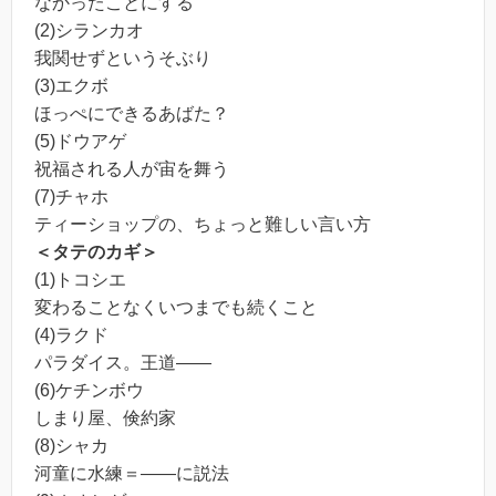
なかったことにする
(2)シランカオ
我関せずというそぶり
(3)エクボ
ほっぺにできるあばた？
(5)ドウアゲ
祝福される人が宙を舞う
(7)チャホ
ティーショップの、ちょっと難しい言い方
＜タテのカギ＞
(1)トコシエ
変わることなくいつまでも続くこと
(4)ラクド
パラダイス。王道――
(6)ケチンボウ
しまり屋、倹約家
(8)シャカ
河童に水練＝――に説法