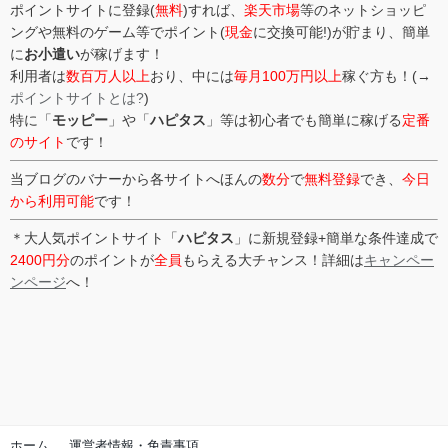
ポイントサイトに登録(
無料
)すれば、
楽天市場
等のネットショッピ
ングや無料のゲーム等でポイント(
現金
に交換可能!)が貯まり、簡単
に
お小遣い
が稼げます！
利用者は
数百万人以上
おり、中には
毎月100万円以上
稼ぐ方も！(→
ポイントサイトとは?
)
特に「
モッピー
」や「
ハピタス
」等は初心者でも簡単に稼げる
定番
のサイト
です！
当ブログのバナーから各サイトへほんの
数分
で
無料登録
でき、
今日
から利用可能
です！
＊大人気ポイントサイト「
ハピタス
」に新規登録+簡単な条件達成で
2400円分
のポイントが
全員
もらえる大チャンス！詳細は
キャンペー
ンページ
へ！
ホーム
運営者情報・免責事項