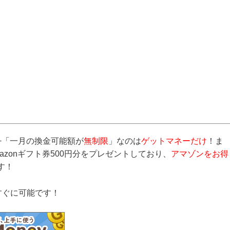
+「一月の換金可能額が
無制限
」なのは
ゲットマネーだけ
！ま
mazonギフト券500円分をプレゼントしており、
アマゾンをお得
す！
すぐに可能です！