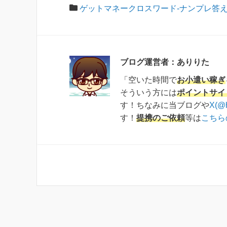
ゲットマネークロスワード-ナンプレ答
ブログ運営者：ありりた
「空いた時間で
お小遣い稼ぎ
そういう方には
ポイントサイ
す！ちなみに当ブログや
X(@
す！
提携のご依頼
等は
こちら