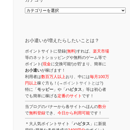
カ
テ
ゴ
リ
ー
お小遣いが増えたらしたいことは？
ポイントサイトに登録(
無料
)すれば、
楽天市場
等のネットショッピングや無料のゲーム等で
ポイント(
現金
に交換可能!)が貯まり、簡単に
お小遣い
が稼げます！
利用者は
数百万人以上
おり、中には
毎月100万
円以上
稼ぐ方も！(→
ポイントサイトとは?
)
特に「
モッピー
」や「
ハピタス
」等は初心者
でも簡単に稼げる
定番のサイト
です！
当ブログのバナーから各サイトへほんの
数分
で
無料登録
でき、
今日から利用可能
です！
＊大人気ポイントサイト「
ハピタス
」に新規