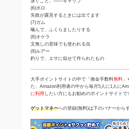
泳ぐこと。――キャップ
(6)ボロ
失敗が露見するときには出てます
(7)ガム
噛んで、ふくらましたりする
(8)オケラ
文無しの意味でも使われる虫
(9)ルアー
釣りで、エサに似せて作られたもの
大手ポイントサイトの中で「換金手数料
無料
」
た、Amazon利用者の中から毎月5人に1人にA
に利用
したい方にもお勧めのポイントサイトで
ゲットマネー
への登録(無料)は下のバナーから