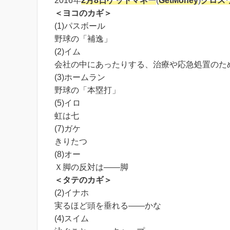
2016年
2月8日
ゲットマネー
(
GetMoney
)
クロス
＜ヨコのカギ＞
(1)パスボール
野球の「補逸」
(2)イム
会社の中にあったりする、治療や応急処置のた
(3)ホームラン
野球の「本塁打」
(5)イロ
虹は七
(7)ガケ
きりたつ
(8)オー
Ｘ脚の反対は――脚
＜タテのカギ＞
(2)イナホ
実るほど頭を垂れる――かな
(4)スイム