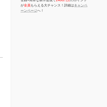
登録+簡単な条件達成で
2400円分
のポイント
が
全員
もらえる大チャンス！詳細は
キャンペ
ーンページ
へ！