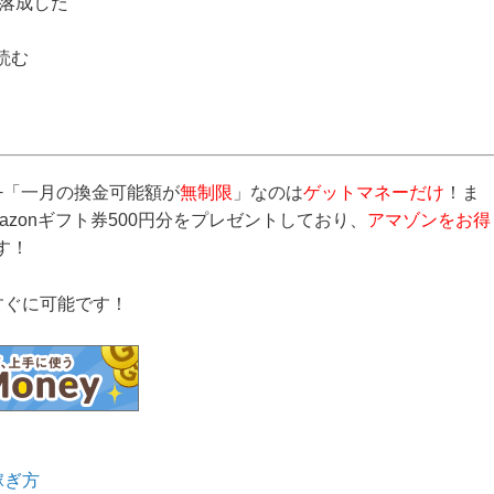
に落成した
読む
+「一月の換金可能額が
無制限
」なのは
ゲットマネーだけ
！ま
mazonギフト券500円分をプレゼントしており、
アマゾンをお得
す！
すぐに可能です！
稼ぎ方