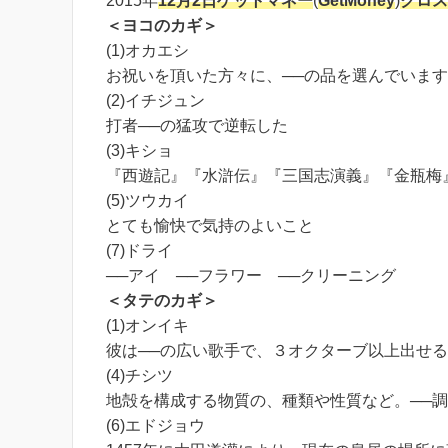
2015年
12月2日
ゲットマネー
(
GetMoney
)
クロス
＜ヨコのカギ＞
(1)オカエシ
お祝いを頂いた方々に、──の品を選んでいます
(2)イチジュン
打者──の猛攻で逆転した
(3)キショ
『西遊記』『水滸伝』『三国志演義』『金瓶梅
(5)ツウカイ
とても愉快で気持のよいこと
(7)ドライ
──アイ ──フラワー ──クリーニング
＜タテのカギ＞
(1)オンイキ
彼は──の広い歌手で、３オクターブ以上出せ
(4)チシツ
地殻を構成する物質の、種類や性質など。──
(6)エドジョウ