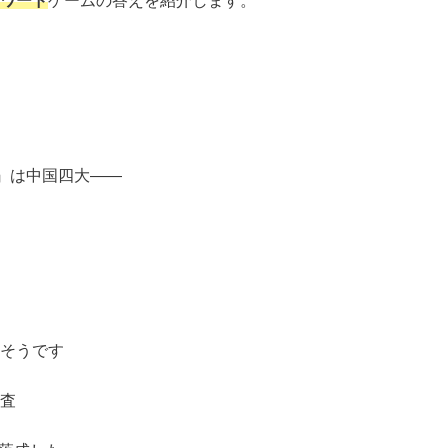
ワード
ゲームの答えを紹介します。
』は中国四大――
るそうです
調査