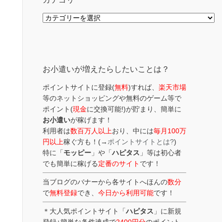
カ
テ
ゴ
リ
ー
お小遣いが増えたらしたいことは？
ポイントサイトに登録(
無料
)すれば、
楽天市場
等のネットショッピングや無料のゲーム等で
ポイント(
現金
に交換可能!)が貯まり、簡単に
お小遣い
が稼げます！
利用者は
数百万人以上
おり、中には
毎月100万
円以上
稼ぐ方も！(→
ポイントサイトとは?
)
特に「
モッピー
」や「
ハピタス
」等は初心者
でも簡単に稼げる
定番のサイト
です！
当ブログのバナーから各サイトへほんの
数分
で
無料登録
でき、
今日から利用可能
です！
＊大人気ポイントサイト「
ハピタス
」に新規