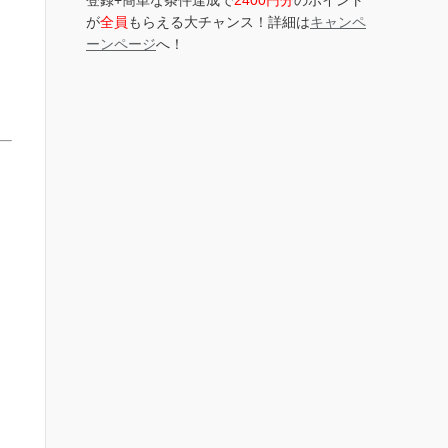
登録+簡単な条件達成で
2400円分
のポイント
が
全員
もらえる大チャンス！詳細は
キャンペ
ーンページ
へ！