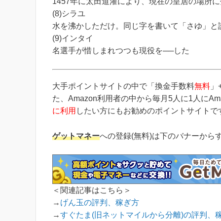
1457年に太田道灌により、現在の皇居の場所
(8)シラユ
水を沸かしただけ。同じ字を書いて「さゆ」と
(9)インタイ
名選手が惜しまれつつも現役を──した
大手ポイントサイトの中で「換金手数料
無料
」
た、Amazon利用者の中から毎月5人に1人にA
に利用
したい方にもお勧めのポイントサイトで
ゲットマネー
への登録(無料)は下のバナーから
＜関連記事はこちら＞
→
げん玉の評判、稼ぎ方
→
すぐたま(旧ネットマイルから分離)の評判、