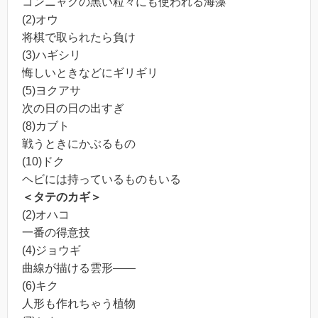
コンニャクの黒い粒々にも使われる海藻
(2)オウ
将棋で取られたら負け
(3)ハギシリ
悔しいときなどにギリギリ
(5)ヨクアサ
次の日の日の出すぎ
(8)カブト
戦うときにかぶるもの
(10)ドク
ヘビには持っているものもいる
＜タテのカギ＞
(2)オハコ
一番の得意技
(4)ジョウギ
曲線が描ける雲形――
(6)キク
人形も作れちゃう植物