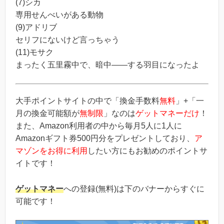
(7)シカ
専用せんべいがある動物
(9)アドリブ
セリフにないけど言っちゃう
(11)モサク
まったく五里霧中で、暗中――する羽目になったよ
大手ポイントサイトの中で「換金手数料
無料
」+「一
月の換金可能額が
無制限
」なのは
ゲットマネーだけ
！
また、Amazon利用者の中から毎月5人に1人に
Amazonギフト券500円分をプレゼントしており、
ア
マゾンをお得に利用
したい方にもお勧めのポイントサ
イトです！
ゲットマネー
への登録(無料)は下のバナーからすぐに
可能です！