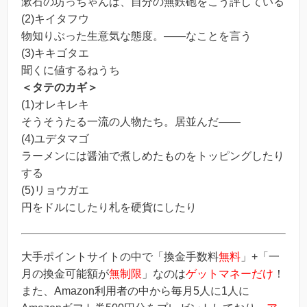
漱石の坊っちゃんは、自分の無鉄砲をこう評している
(2)キイタフウ
物知りぶった生意気な態度。――なことを言う
(3)キキゴタエ
聞くに値するねうち
＜タテのカギ＞
(1)オレキレキ
そうそうたる一流の人物たち。居並んだ――
(4)ユデタマゴ
ラーメンには醤油で煮しめたものをトッピングしたり
する
(5)リョウガエ
円をドルにしたり札を硬貨にしたり
大手ポイントサイトの中で「換金手数料
無料
」+「一
月の換金可能額が
無制限
」なのは
ゲットマネーだけ
！
また、Amazon利用者の中から毎月5人に1人に