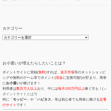
カテゴリー
カ
テ
ゴ
リ
ー
お小遣いが増えたらしたいことは？
ポイントサイトに登録(
無料
)すれば、
楽天市場
等のネットショッピ
ングや無料のゲーム等でポイント(
現金
に交換可能!)が貯まり、簡単
に
お小遣い
が稼げます！
利用者は
数百万人以上
おり、中には
毎月100万円以上
稼ぐ方も！(→
ポイントサイトとは?
)
特に「
モッピー
」や「
ハピタス
」等は初心者でも簡単に稼げる
定番
のサイト
です！