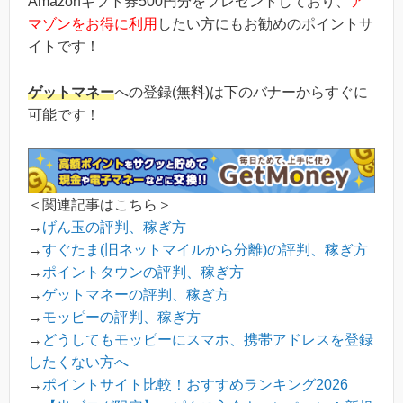
Amazonギフト券500円分をプレゼントしており、
ア
マゾンをお得に利用
したい方にもお勧めのポイントサ
イトです！
ゲットマネー
への登録(無料)は下のバナーからすぐに
可能です！
＜関連記事はこちら＞
→
げん玉の評判、稼ぎ方
→
すぐたま(旧ネットマイルから分離)の評判、稼ぎ方
→
ポイントタウンの評判、稼ぎ方
→
ゲットマネーの評判、稼ぎ方
→
モッピーの評判、稼ぎ方
→
どうしてもモッピーにスマホ、携帯アドレスを登録
したくない方へ
→
ポイントサイト比較！おすすめランキング2026