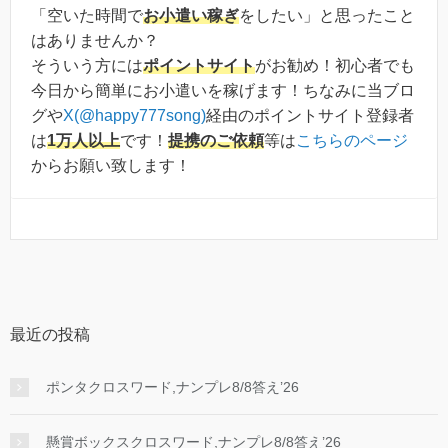
「空いた時間で
お小遣い稼ぎ
をしたい」と思ったこと
はありませんか？
そういう方には
ポイントサイト
がお勧め！初心者でも
今日から簡単にお小遣いを稼げます！ちなみに当ブロ
グや
X(@happy777song)
経由のポイントサイト登録者
は
1万人以上
です！
提携のご依頼
等は
こちらのページ
からお願い致します！
最近の投稿
ポンタクロスワード,ナンプレ8/8答え’26
懸賞ボックスクロスワード,ナンプレ8/8答え’26