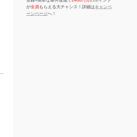
登録+簡単な条件達成で
2400円分
のポイント
が
全員
もらえる大チャンス！詳細は
キャンペ
ーンページ
へ！