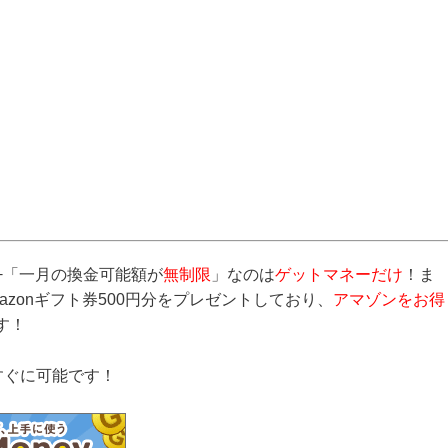
+「一月の換金可能額が
無制限
」なのは
ゲットマネーだけ
！ま
mazonギフト券500円分をプレゼントしており、
アマゾンをお得
す！
すぐに可能です！