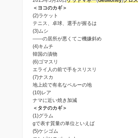
2015年5月20日
ゲットマネー
(
GetMoney
)
クロス
＜ヨコのカギ＞
(2)ラケット
テニス、卓球、選手が握るは
(3)ムシ
――の居所が悪くてご機嫌斜め
(4)キムチ
韓国の漬物
(6)ゴマスリ
エライ人の前で手をスリスリ
(7)ナスカ
地上絵で有名なペルーの地
(10)レア
ナマに近い焼き加減
＜タテのカギ＞
(1)グラム
gで表す質量の単位といえば
(5)ケシゴム