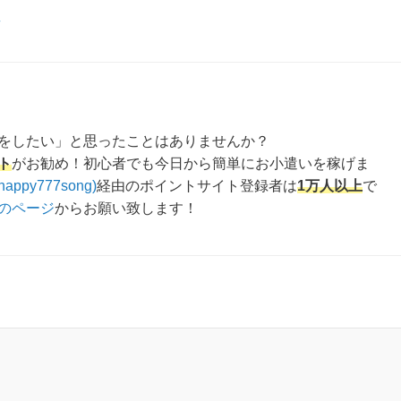
え
をしたい」と思ったことはありませんか？
ト
がお勧め！初心者でも今日から簡単にお小遣いを稼げま
happy777song)
経由のポイントサイト登録者は
1万人以上
で
のページ
からお願い致します！