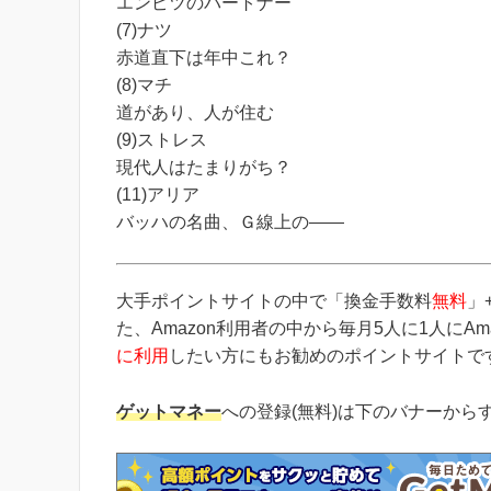
エンピツのパートナー
(7)ナツ
赤道直下は年中これ？
(8)マチ
道があり、人が住む
(9)ストレス
現代人はたまりがち？
(11)アリア
バッハの名曲、Ｇ線上の――
大手ポイントサイトの中で「換金手数料
無料
」
た、Amazon利用者の中から毎月5人に1人にA
に利用
したい方にもお勧めのポイントサイトで
ゲットマネー
への登録(無料)は下のバナーから