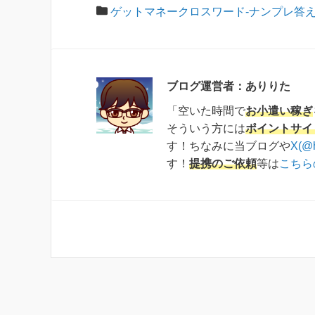
ゲットマネークロスワード-ナンプレ答
ブログ運営者：ありりた
「空いた時間で
お小遣い稼ぎ
そういう方には
ポイントサイ
す！ちなみに当ブログや
X(@
す！
提携のご依頼
等は
こちら