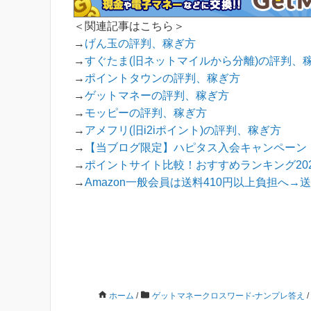
＜関連記事はこちら＞
→
げん玉の評判、稼ぎ方
→
すぐたま(旧ネットマイルから分離)の評判、
→
ポイントタウンの評判、稼ぎ方
→
ゲットマネーの評判、稼ぎ方
→
モッピーの評判、稼ぎ方
→
アメフリ(旧i2iポイント)の評判、稼ぎ方
→
【当ブログ限定】ハピタス入会キャンペーン！
→
ポイントサイト比較！おすすめランキング202
→
Amazon一般会員は送料410円以上負担へ
ホーム
/
ゲットマネークロスワード-ナンプレ答え
/