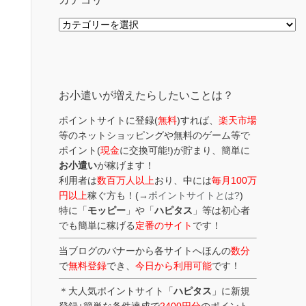
カ
テ
ゴ
リ
ー
お小遣いが増えたらしたいことは？
ポイントサイトに登録(
無料
)すれば、
楽天市場
等のネットショッピングや無料のゲーム等で
ポイント(
現金
に交換可能!)が貯まり、簡単に
お小遣い
が稼げます！
利用者は
数百万人以上
おり、中には
毎月100万
円以上
稼ぐ方も！(→
ポイントサイトとは?
)
特に「
モッピー
」や「
ハピタス
」等は初心者
でも簡単に稼げる
定番のサイト
です！
当ブログのバナーから各サイトへほんの
数分
で
無料登録
でき、
今日から利用可能
です！
＊大人気ポイントサイト「
ハピタス
」に新規