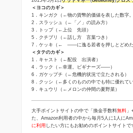
2015年5月1日
ゲットマネー
(
GetMoney
)
クロス
＜ヨコのカギ＞
1．キンガク（←物の貨幣的価値を表した数字
2．スラッシュ（←「／」の読み方）
3．トップ（←上位 先頭）
5．クチブリ（←話し方 言葉つき）
7．ケッキ（← ――に逸る若者を押しとどめ
＜タテのカギ＞
1．キャスト（←配役 出演者）
4．ラック（←幸運。ビギナーズ――）
6．ガケップチ（←危機的状況で立たされる）
8．クッシ（←多くのものの中でも特に優れて
9．キュウリ（←メロンの仲間の夏野菜）
大手ポイントサイトの中で「換金手数料
無料
」
た、Amazon利用者の中から毎月5人に1人にA
に利用
したい方にもお勧めのポイントサイトで