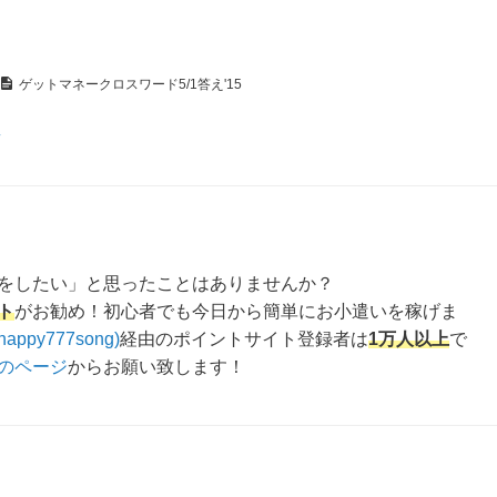
ゲットマネークロスワード5/1答え'15
え
をしたい」と思ったことはありませんか？
ト
がお勧め！初心者でも今日から簡単にお小遣いを稼げま
happy777song)
経由のポイントサイト登録者は
1万人以上
で
のページ
からお願い致します！