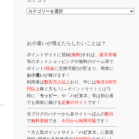
カ
テ
ゴ
リ
ー
お小遣いが増えたらしたいことは？
ポイントサイトに登録(
無料
)すれば、
楽天市場
等のネットショッピングや無料のゲーム等で
ポイント(
現金
に交換可能!)が貯まり、簡単に
お小遣い
が稼げます！
利用者は
数百万人以上
おり、中には
毎月100万
円以上
稼ぐ方も！(→
ポイントサイトとは?
)
特に「
モッピー
」や「
ハピタス
」等は初心者
でも簡単に稼げる
定番のサイト
です！
当ブログのバナーから各サイトへほんの
数分
で
無料登録
でき、
今日から利用可能
です！
＊大人気ポイントサイト「
ハピタス
」に新規