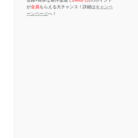
登録+簡単な条件達成で
2400円分
のポイント
が
全員
もらえる大チャンス！詳細は
キャンペ
ーンページ
へ！