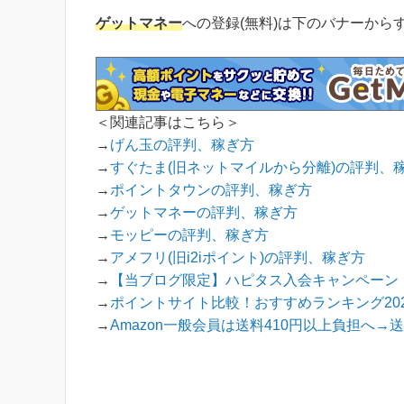
ゲットマネー
への登録(無料)は下のバナーから
＜関連記事はこちら＞
→
げん玉の評判、稼ぎ方
→
すぐたま(旧ネットマイルから分離)の評判、
→
ポイントタウンの評判、稼ぎ方
→
ゲットマネーの評判、稼ぎ方
→
モッピーの評判、稼ぎ方
→
アメフリ(旧i2iポイント)の評判、稼ぎ方
→
【当ブログ限定】ハピタス入会キャンペーン！
→
ポイントサイト比較！おすすめランキング202
→
Amazon一般会員は送料410円以上負担へ