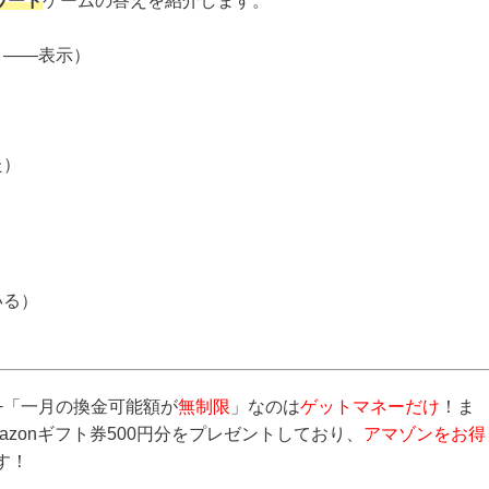
ワード
ゲームの答えを紹介します。
。――表示）
た）
いる）
+「一月の換金可能額が
無制限
」なのは
ゲットマネーだけ
！ま
mazonギフト券500円分をプレゼントしており、
アマゾンをお得
す！