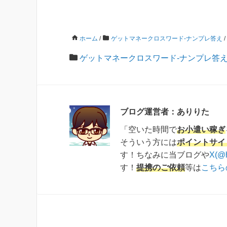
ホーム
/
ゲットマネークロスワード-ナンプレ答え
/
ゲットマネークロスワード-ナンプレ答
ブログ運営者：ありりた
「空いた時間で
お小遣い稼ぎ
そういう方には
ポイントサイ
す！ちなみに当ブログや
X(@
す！
提携のご依頼
等は
こちら